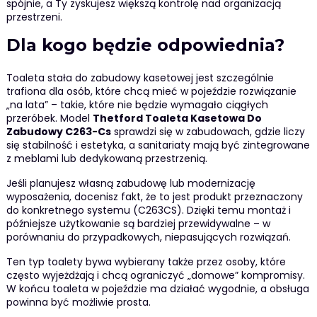
spójnie, a Ty zyskujesz większą kontrolę nad organizacją
przestrzeni.
Dla kogo będzie odpowiednia?
Toaleta stała do zabudowy kasetowej jest szczególnie
trafiona dla osób, które chcą mieć w pojeździe rozwiązanie
„na lata” – takie, które nie będzie wymagało ciągłych
przeróbek. Model
Thetford Toaleta Kasetowa Do
Zabudowy C263-Cs
sprawdzi się w zabudowach, gdzie liczy
się stabilność i estetyka, a sanitariaty mają być zintegrowane
z meblami lub dedykowaną przestrzenią.
Jeśli planujesz własną zabudowę lub modernizację
wyposażenia, docenisz fakt, że to jest produkt przeznaczony
do konkretnego systemu (C263CS). Dzięki temu montaż i
późniejsze użytkowanie są bardziej przewidywalne – w
porównaniu do przypadkowych, niepasujących rozwiązań.
Ten typ toalety bywa wybierany także przez osoby, które
często wyjeżdżają i chcą ograniczyć „domowe” kompromisy.
W końcu toaleta w pojeździe ma działać wygodnie, a obsługa
powinna być możliwie prosta.