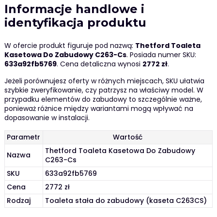
Informacje handlowe i
identyfikacja produktu
W ofercie produkt figuruje pod nazwą:
Thetford Toaleta
Kasetowa Do Zabudowy C263-Cs
. Posiada numer SKU:
633a92fb5769
. Cena detaliczna wynosi
2772 zł
.
Jeżeli porównujesz oferty w różnych miejscach, SKU ułatwia
szybkie zweryfikowanie, czy patrzysz na właściwy model. W
przypadku elementów do zabudowy to szczególnie ważne,
ponieważ różnice między wariantami mogą wpływać na
dopasowanie w instalacji.
Parametr
Wartość
Thetford Toaleta Kasetowa Do Zabudowy
Nazwa
C263-Cs
SKU
633a92fb5769
Cena
2772 zł
Rodzaj
Toaleta stała do zabudowy (kaseta C263CS)