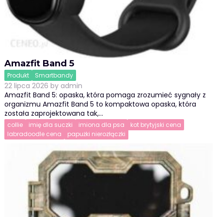
Amazfit Band 5
Produkt
Smartbandy
22 lipca 2026
by
admin
Amazfit Band 5: opaska, która pomaga zrozumieć sygnały z
organizmu Amazfit Band 5 to kompaktowa opaska, która
została zaprojektowana tak,…
collie
imię dla suczki
imiona dla psa
kot brytyjski cena
labradoodle cena
papużki nierozłączki