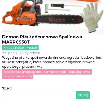
Demon Piła Łańcuchowa Spalinowa
MARPCS58T
Piły spalinowe
Produkt
22 lipca 2026
by
admin
Wygodna pilarka spalinowa do drewna, ogrodu i budowy Jeśli
szukasz narzędzia, które poradzi sobie z cięciem drewna
opałowego, pracami w…
border collie umaszczenie
karma dla psa
papuga nimfa
papużki nierozłączki
Szukaj
Szukaj