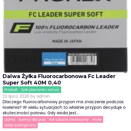
Daiwa Żyłka Fluorocarbonowa Fc Leader
Super Soft 40M 0,40
Produkt
Żyłki plecionki i sznury
22 lipca 2026
by
admin
Dlaczego fluorocarbonowy przypon ma znaczenie podczas
łowienia? W wielu sytuacjach to właśnie przypon decyduje o
skuteczności połowu. Gdy woda jest…
danio
karma dla psa
kot szkocki zwisłouchy
mole
sklep zoologiczny