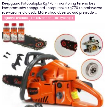
Keepguard Fotopułapka Kg770 – monitoring terenu bez
kompromisów Keepguard Fotopułapka Kg770 to praktyczne
rozwiązanie dla osób, które chcą obserwować przyrodę,…
agama brodata
kot savannah
kot syberyjski