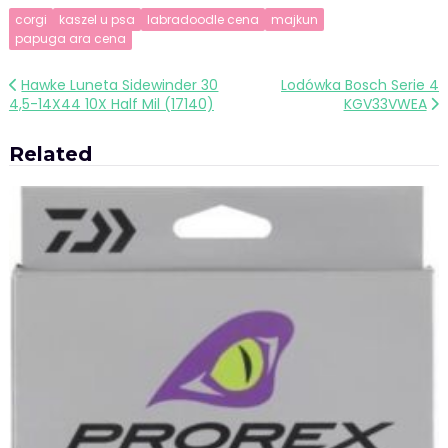
corgi
kaszel u psa
labradoodle cena
majkun
papuga ara cena
Nawigacja
Hawke Luneta Sidewinder 30
Lodówka Bosch Serie 4
4,5-14X44 10X Half Mil (17140)
KGV33VWEA
wpisu
Related