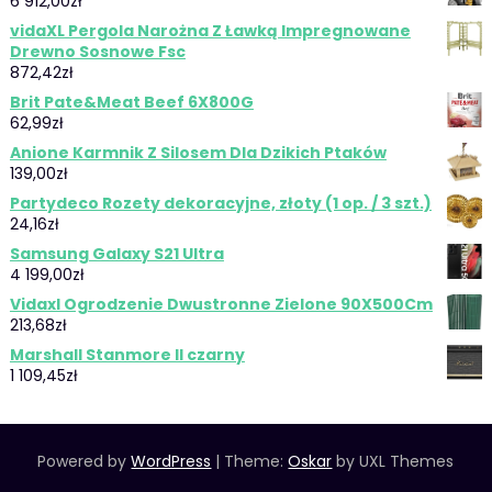
6 912,00
zł
vidaXL Pergola Narożna Z Ławką Impregnowane
Drewno Sosnowe Fsc
872,42
zł
Brit Pate&Meat Beef 6X800G
62,99
zł
Anione Karmnik Z Silosem Dla Dzikich Ptaków
139,00
zł
Partydeco Rozety dekoracyjne, złoty (1 op. / 3 szt.)
24,16
zł
Samsung Galaxy S21 Ultra
4 199,00
zł
Vidaxl Ogrodzenie Dwustronne Zielone 90X500Cm
213,68
zł
Marshall Stanmore II czarny
1 109,45
zł
Powered by
WordPress
|
Theme:
Oskar
by UXL Themes