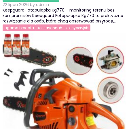
22 lipca 2026
by
admin
Keepguard Fotopułapka Kg770 – monitoring terenu bez
kompromisów Keepguard Fotopułapka Kg770 to praktyczne
rozwiązanie dla osób, które chcą obserwować przyrodę,…
agama brodata
kot savannah
kot syberyjski