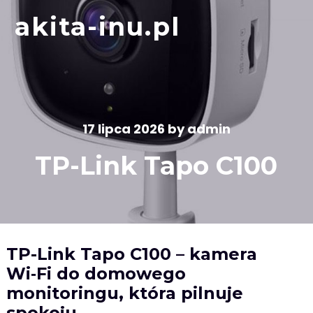
Skip
akita-inu.pl
to
content
17 lipca 2026
by
admin
TP-Link Tapo C100
TP-Link Tapo C100 – kamera
Wi‑Fi do domowego
monitoringu, która pilnuje
spokoju