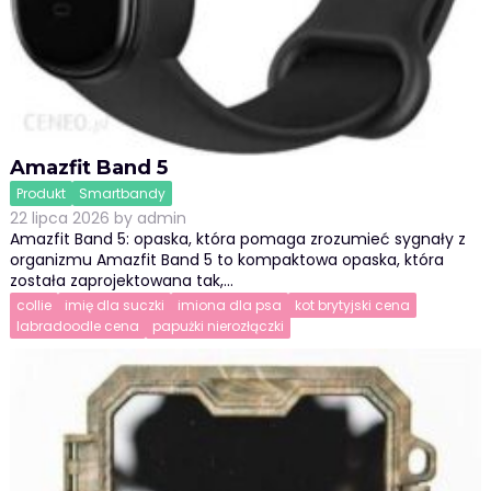
Amazfit Band 5
Produkt
Smartbandy
22 lipca 2026
by
admin
Amazfit Band 5: opaska, która pomaga zrozumieć sygnały z
organizmu Amazfit Band 5 to kompaktowa opaska, która
została zaprojektowana tak,…
collie
imię dla suczki
imiona dla psa
kot brytyjski cena
labradoodle cena
papużki nierozłączki