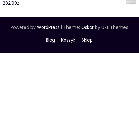
282,99
zł
Powered by
WordPress
|
Theme:
Oskar
by UXL Themes
Blog
Koszyk
Sklep