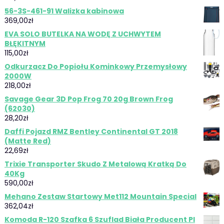
56-3S-461-91 Walizka kabinowa
369,00
zł
EVA SOLO BUTELKA NA WODĘ Z UCHWYTEM
BŁĘKITNYM
115,00
zł
Odkurzacz Do Popiołu Kominkowy Przemysłowy
2000W
218,00
zł
Savage Gear 3D Pop Frog 70 20g Brown Frog
(62030)
28,20
zł
Daffi Pojazd RMZ Bentley Continental GT 2018
(Matte Red)
22,69
zł
Trixie Transporter Skudo Z Metalową Kratką Do
40Kg
590,00
zł
Mehano Zestaw Startowy Met112 Mountain Special
362,04
zł
Komoda R-120 Szafka 6 Szuflad Biała Producent Pl