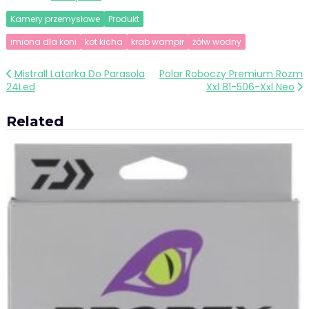
Kamery przemysłowe
Produkt
imiona dla koni
kot kicha
krab wampir
żółw wodny
Nawigacja
Mistrall Latarka Do Parasola
Polar Roboczy Premium Rozm
24Led
Xxl 81-506-Xxl Neo
wpisu
Related