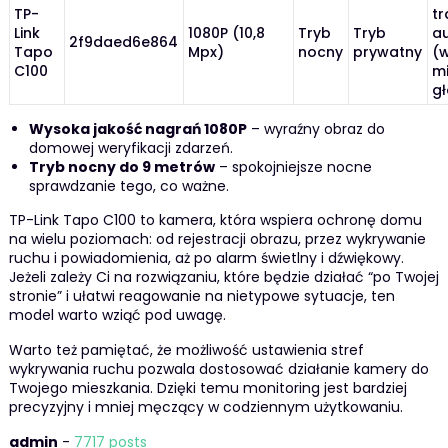
TP-
tr
Link
1080P (10,8
Tryb
Tryb
a
2f9daed6e864
Tapo
Mpx)
nocny
prywatny
(
C100
mi
gł
Wysoka jakość nagrań 1080P
– wyraźny obraz do
domowej weryfikacji zdarzeń.
Tryb nocny do 9 metrów
– spokojniejsze nocne
sprawdzanie tego, co ważne.
TP-Link Tapo C100 to kamera, która wspiera ochronę domu
na wielu poziomach: od rejestracji obrazu, przez wykrywanie
ruchu i powiadomienia, aż po alarm świetlny i dźwiękowy.
Jeżeli zależy Ci na rozwiązaniu, które będzie działać “po Twojej
stronie” i ułatwi reagowanie na nietypowe sytuacje, ten
model warto wziąć pod uwagę.
Warto też pamiętać, że możliwość ustawienia stref
wykrywania ruchu pozwala dostosować działanie kamery do
Twojego mieszkania. Dzięki temu monitoring jest bardziej
precyzyjny i mniej męczący w codziennym użytkowaniu.
admin
-
7717 posts