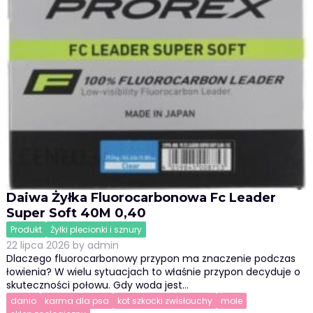
Daiwa Żyłka Fluorocarbonowa Fc Leader
Super Soft 40M 0,40
Produkt
Żyłki plecionki i sznury
22 lipca 2026
by
admin
Dlaczego fluorocarbonowy przypon ma znaczenie podczas
łowienia? W wielu sytuacjach to właśnie przypon decyduje o
skuteczności połowu. Gdy woda jest…
danio
karma dla psa
kot szkocki zwisłouchy
mole