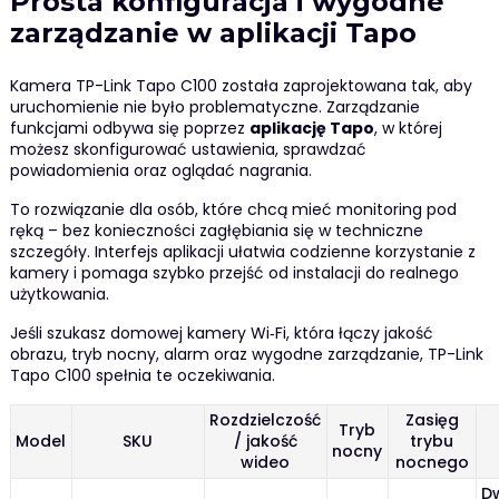
Prosta konfiguracja i wygodne
zarządzanie w aplikacji Tapo
Kamera TP-Link Tapo C100 została zaprojektowana tak, aby
uruchomienie nie było problematyczne. Zarządzanie
funkcjami odbywa się poprzez
aplikację Tapo
, w której
możesz skonfigurować ustawienia, sprawdzać
powiadomienia oraz oglądać nagrania.
To rozwiązanie dla osób, które chcą mieć monitoring pod
ręką – bez konieczności zagłębiania się w techniczne
szczegóły. Interfejs aplikacji ułatwia codzienne korzystanie z
kamery i pomaga szybko przejść od instalacji do realnego
użytkowania.
Jeśli szukasz domowej kamery Wi‑Fi, która łączy jakość
obrazu, tryb nocny, alarm oraz wygodne zarządzanie, TP-Link
Tapo C100 spełnia te oczekiwania.
Rozdzielczość
Zasięg
Tryb
Model
SKU
/ jakość
trybu
nocny
wideo
nocnego
D