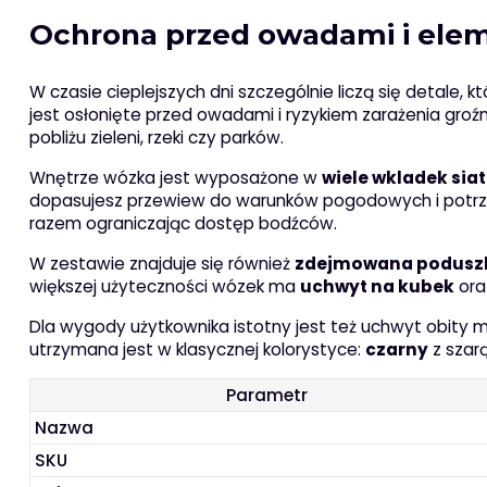
Ochrona przed owadami i elem
W czasie cieplejszych dni szczególnie liczą się detale, 
jest osłonięte przed owadami i ryzykiem zarażenia groź
pobliżu zieleni, rzeki czy parków.
Wnętrze wózka jest wyposażone w
wiele wkladek si
dopasujesz przewiew do warunków pogodowych i potrzeb
razem ograniczając dostęp bodźców.
W zestawie znajduje się również
zdejmowana podusz
większej użyteczności wózek ma
uchwyt na kubek
or
Dla wygody użytkownika istotny jest też uchwyt obity
utrzymana jest w klasycznej kolorystyce:
czarny
z szar
Parametr
Nazwa
SKU