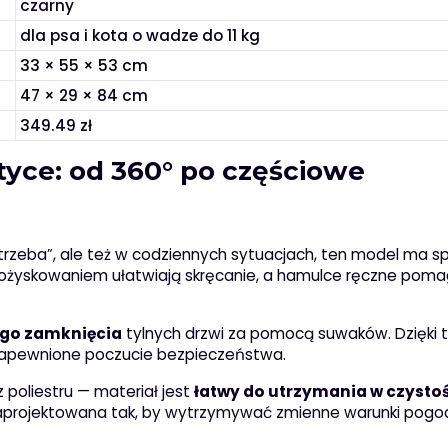
czarny
dla psa i kota o wadze do 11 kg
33 × 55 × 53 cm
47 × 29 × 84 cm
349.49 zł
tyce: od 360° po częściowe
dy trzeba”, ale też w codziennych sytuacjach, ten model ma s
łożyskowaniem ułatwiają skręcanie, a hamulce ręczne poma
ego zamknięcia
tylnych drzwi za pomocą suwaków. Dzięki
 zapewnione poczucie bezpieczeństwa.
 poliestru — materiał jest
łatwy do utrzymania w czysto
zaprojektowana tak, by wytrzymywać zmienne warunki pog