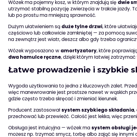
Wózek ma pojemny kosz, w którym znajdują się
dwie s
utrzymać stabilną pozycję zwierzęcia w trakcie jazdy. T
lub po prostu ma mniejszą sprawność.
Dużym ułatwieniem są
duże tylne drzwi
, które ułatwia
częściowo lub całkowicie zamkniętej — za pomocą suwakó
na zewnątrz jest wiatr, deszcz albo gdy trzeba ogranic
Wózek wyposażono w
amortyzatory
, które poprawia
dwa hamulce ręczne
, dzięki którym łatwiej zatrzyma
Łatwe prowadzenie i szybkie 
Wygoda użytkowania to jedna z kluczowych zalet. Przed
więc manewrowanie jest prostsze nawet w wąskich przejś
gdzie często trzeba skręcać i zmieniać kierunek.
Producent zastosował
system szybkiego składania
,
przechować lub przewieźć. Całość jest lekka, więc prze
Obsługa jest intuicyjna — wózek ma
system obsługi je
możesz np. trzymać smycz, torbę albo zająć się innymi