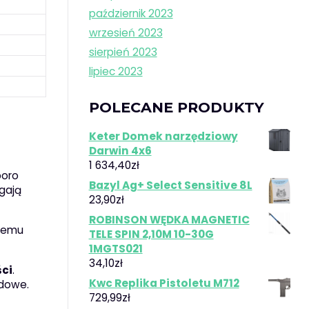
październik 2023
wrzesień 2023
sierpień 2023
lipiec 2023
POLECANE PRODUKTY
Keter Domek narzędziowy
Darwin 4x6
1 634,40
zł
poro
Bazyl Ag+ Select Sensitive 8L
gają
23,90
zł
ROBINSON WĘDKA MAGNETIC
 temu
TELE SPIN 2,10M 10-30G
1MGTS021
34,10
zł
ści
.
Kwc Replika Pistoletu M712
odowe.
729,99
zł