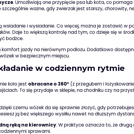
mycze
. Umożliwiają one przypięcie psa lub kota, co pomaga
o szczególnie ważne, gdy zwierzak jest starszy, chorowity, 
ją wsiadanie i wysiadanie. Co więcej, można je zostawić w po
w. Daje to większą kontrolę nad tym, co dzieje się w środ
zyć bodźce.
ją komfort jazdy na nierównym podłożu. Dodatkowo dostępn
ć wózek w bezpiecznym miejscu.
składanie w codziennym rytmie
nie koło jest
obracane o 360°
(z przegubem i łożyskowani
ciach. To się przydaje w sklepie, na chodniku czy na przys
 dzięki czemu wózek da się sprawnie złożyć, gdy potrzebuje
niesiesz ją bez większego wysiłku nawet na dłuższym dystans
dną ręką na kierownicy
. W praktyce oznacza to, że drugą 
 codziennymi sprawami.