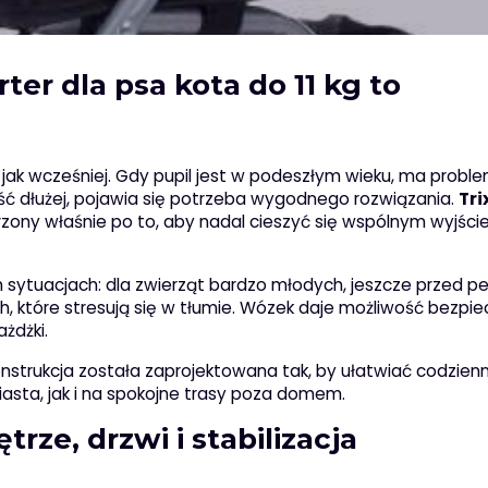
ter dla psa kota do 11 kg to
ak wcześniej. Gdy pupil jest w podeszłym wieku, ma probl
ść dłużej, pojawia się potrzeba wygodnego rozwiązania.
Tri
zony właśnie po to, aby nadal cieszyć się wspólnym wyjśc
 sytuacjach: dla zwierząt bardzo młodych, jeszcze przed p
h, które stresują się w tłumie. Wózek daje możliwość bezpi
żdżki.
nstrukcja została zaprojektowana tak, by ułatwiać codzien
asta, jak i na spokojne trasy poza domem.
rze, drzwi i stabilizacja