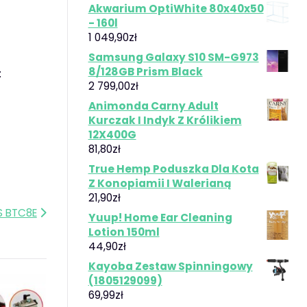
Akwarium OptiWhite 80x40x50
- 160l
1 049,90
zł
Samsung Galaxy S10 SM-G973
8/128GB Prism Black
:
2 799,00
zł
Animonda Carny Adult
Kurczak I Indyk Z Królikiem
12X400G
81,80
zł
True Hemp Poduszka Dla Kota
Z Konopiamii I Walerianą
21,90
zł
S BTC8E
Yuup! Home Ear Cleaning
Lotion 150ml
44,90
zł
Kayoba Zestaw Spinningowy
(1805129099)
69,99
zł