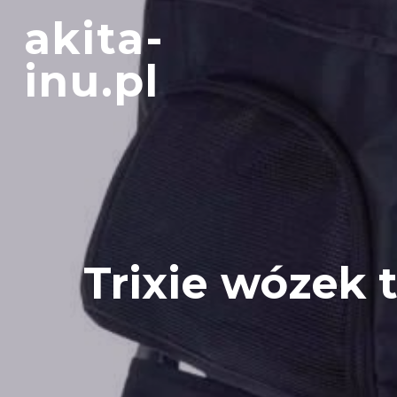
Skip
akita-
to
content
inu.pl
Trixie wózek t