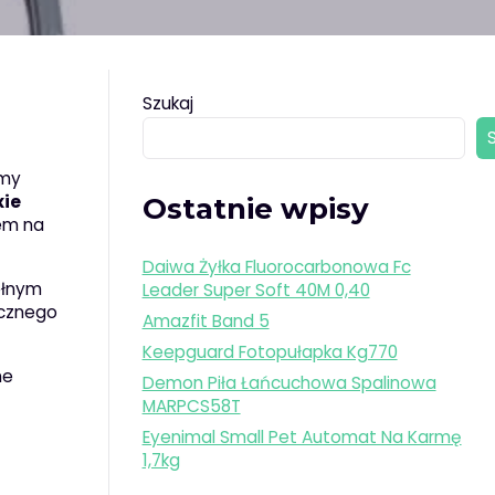
Szukaj
emy
xie
Ostatnie wpisy
iem na
Daiwa Żyłka Fluorocarbonowa Fc
ełnym
Leader Super Soft 40M 0,40
ecznego
Amazfit Band 5
Keepguard Fotopułapka Kg770
ne
Demon Piła Łańcuchowa Spalinowa
MARPCS58T
Eyenimal Small Pet Automat Na Karmę
1,7kg