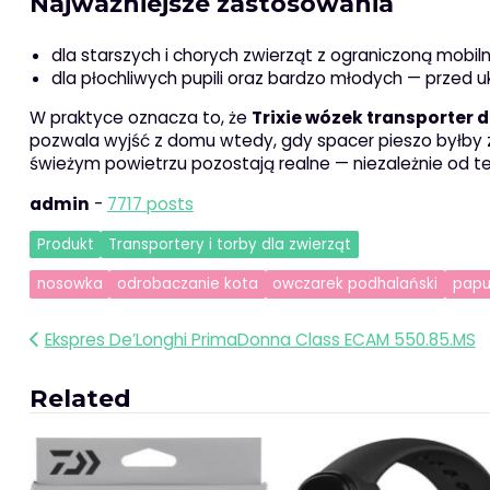
Najważniejsze zastosowania
dla starszych i chorych zwierząt z ograniczoną mobil
dla płochliwych pupili oraz bardzo młodych — przed
W praktyce oznacza to, że
Trixie wózek transporter d
pozwala wyjść z domu wtedy, gdy spacer pieszo byłby z
świeżym powietrzu pozostają realne — niezależnie od te
admin
-
7717 posts
Produkt
Transportery i torby dla zwierząt
nosowka
odrobaczanie kota
owczarek podhalański
papuż
Nawigacja
Ekspres De’Longhi PrimaDonna Class ECAM 550.85.MS
wpisu
Related