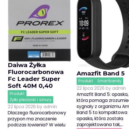
Daiwa Żyłka
Fluorocarbonowa
Amazfit Band 5
Fc Leader Super
Produkt
Smartbandy
Soft 40M 0,40
22 lipca 2026
by
admin
Produkt
Amazfit Band 5: opaska,
Żyłki plecionki i sznury
która pomaga zrozumie
sygnały z organizmu Am
22 lipca 2026
by
admin
Band 5 to kompaktowa
Dlaczego fluorocarbonowy
opaska, która została
przypon ma znaczenie
zaprojektowana tak,…
podczas łowienia? W wielu