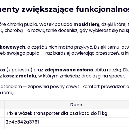
enty zwiększające funkcjonalno
które chronią pupila. Wózek posiada
moskitierę
, dzięki której
ną chorobą. To rozwiązanie docenisz, gdy wybierasz się na 
atkowowych
, a część z nich można przykryć. Dzięki temu łatw
 swojego pupila — raz bardziej otwierając przestrzeń, a i
ka
(z poliestru) oraz
zdejmowana osłona
obita raczką. Dl
az
kosz z metalu
, w którym zmieścisz drobiazgi na spacer.
 materiałem — zapewnia pewny chwyt i komfort prowadzenia
ą ramą.
Dane
Trixie wózek transporter dla psa kota do 11 kg
2c4c842a3761