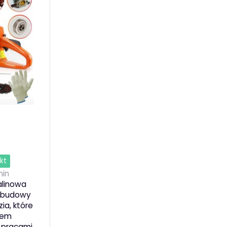
kt
in
alinowa
i budowy
ia, które
ciem
 pracami