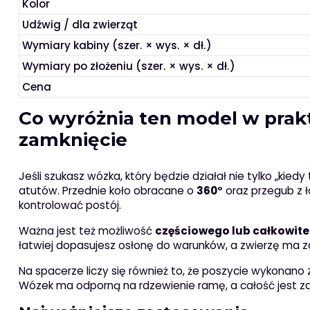
Kolor
Udźwig / dla zwierząt
Wymiary kabiny (szer. × wys. × dł.)
Wymiary po złożeniu (szer. × wys. × dł.)
Cena
Co wyróżnia ten model w prak
zamknięcie
Jeśli szukasz wózka, który będzie działał nie tylko „kie
atutów. Przednie koło obracane o
360°
oraz przegub z 
kontrolować postój.
Ważna jest też możliwość
częściowego lub całkowit
łatwiej dopasujesz osłonę do warunków, a zwierzę ma
Na spacerze liczy się również to, że poszycie wykonano z
Wózek ma odporną na rdzewienie ramę, a całość jest 