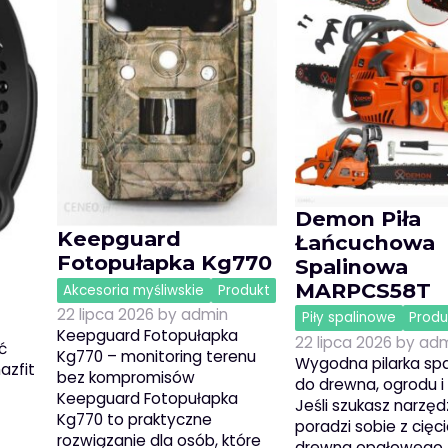
Demon Piła
Keepguard
Łańcuchowa
Fotopułapka Kg770
Spalinowa
MARPCS58T
Akcesoria myśliwskie
Produkt
22 lipca 2026
by
admin
Piły spalinowe
Produ
Keepguard Fotopułapka
22 lipca 2026
by
adm
ć
Kg770 – monitoring terenu
Wygodna pilarka sp
azfit
bez kompromisów
do drewna, ogrodu 
Keepguard Fotopułapka
Jeśli szukasz narzędz
Kg770 to praktyczne
poradzi sobie z cię
rozwiązanie dla osób, które
drewna opałowego,