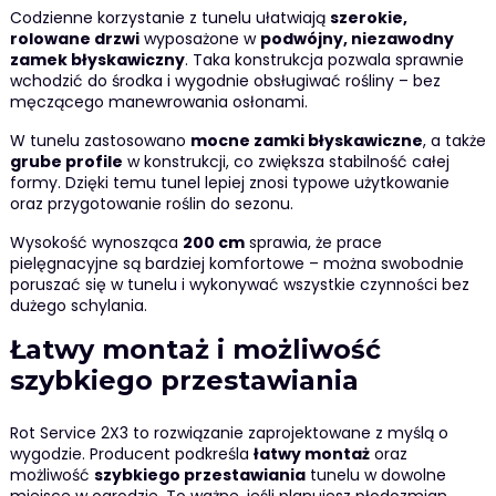
Codzienne korzystanie z tunelu ułatwiają
szerokie,
rolowane drzwi
wyposażone w
podwójny, niezawodny
zamek błyskawiczny
. Taka konstrukcja pozwala sprawnie
wchodzić do środka i wygodnie obsługiwać rośliny – bez
męczącego manewrowania osłonami.
W tunelu zastosowano
mocne zamki błyskawiczne
, a także
grube profile
w konstrukcji, co zwiększa stabilność całej
formy. Dzięki temu tunel lepiej znosi typowe użytkowanie
oraz przygotowanie roślin do sezonu.
Wysokość wynosząca
200 cm
sprawia, że prace
pielęgnacyjne są bardziej komfortowe – można swobodnie
poruszać się w tunelu i wykonywać wszystkie czynności bez
dużego schylania.
Łatwy montaż i możliwość
szybkiego przestawiania
Rot Service 2X3 to rozwiązanie zaprojektowane z myślą o
wygodzie. Producent podkreśla
łatwy montaż
oraz
możliwość
szybkiego przestawiania
tunelu w dowolne
miejsce w ogrodzie. To ważne, jeśli planujesz płodozmian,