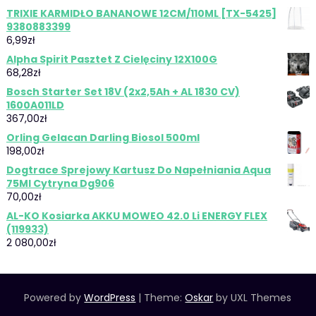
TRIXIE KARMIDŁO BANANOWE 12CM/110ML [TX-5425]
9380883399
6,99
zł
Alpha Spirit Pasztet Z Cielęciny 12X100G
68,28
zł
Bosch Starter Set 18V (2x2,5Ah + AL 1830 CV)
1600A011LD
367,00
zł
Orling Gelacan Darling Biosol 500ml
198,00
zł
Dogtrace Sprejowy Kartusz Do Napełniania Aqua
75Ml Cytryna Dg906
70,00
zł
AL-KO Kosiarka AKKU MOWEO 42.0 Li ENERGY FLEX
(119933)
2 080,00
zł
Powered by
WordPress
|
Theme:
Oskar
by UXL Themes