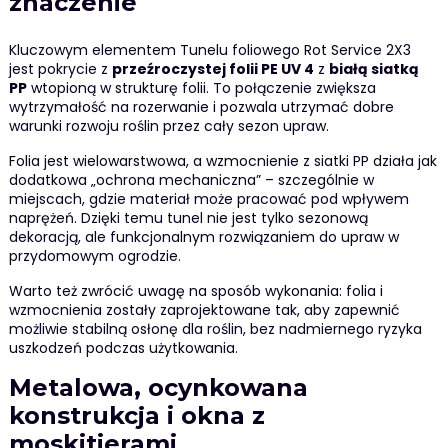
znaczenie
Kluczowym elementem Tunelu foliowego Rot Service 2X3
jest pokrycie z
przeźroczystej folii PE UV 4
z
białą siatką
PP
wtopioną w strukturę folii. To połączenie zwiększa
wytrzymałość na rozerwanie i pozwala utrzymać dobre
warunki rozwoju roślin przez cały sezon upraw.
Folia jest wielowarstwowa, a wzmocnienie z siatki PP działa jak
dodatkowa „ochrona mechaniczna” – szczególnie w
miejscach, gdzie materiał może pracować pod wpływem
naprężeń. Dzięki temu tunel nie jest tylko sezonową
dekoracją, ale funkcjonalnym rozwiązaniem do upraw w
przydomowym ogrodzie.
Warto też zwrócić uwagę na sposób wykonania: folia i
wzmocnienia zostały zaprojektowane tak, aby zapewnić
możliwie stabilną osłonę dla roślin, bez nadmiernego ryzyka
uszkodzeń podczas użytkowania.
Metalowa, ocynkowana
konstrukcja i okna z
moskitierami