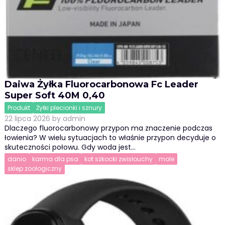
Daiwa Żyłka Fluorocarbonowa Fc Leader
Super Soft 40M 0,40
Produkt
Żyłki plecionki i sznury
22 lipca 2026
by
admin
Dlaczego fluorocarbonowy przypon ma znaczenie podczas
łowienia? W wielu sytuacjach to właśnie przypon decyduje o
skuteczności połowu. Gdy woda jest…
danio
karma dla psa
kot szkocki zwisłouchy
mole
sklep zoologiczny