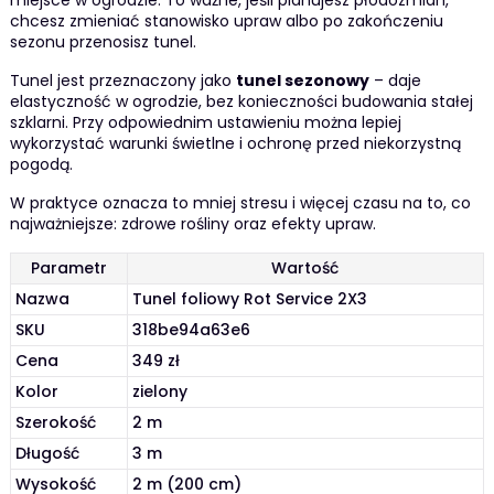
chcesz zmieniać stanowisko upraw albo po zakończeniu
sezonu przenosisz tunel.
Tunel jest przeznaczony jako
tunel sezonowy
– daje
elastyczność w ogrodzie, bez konieczności budowania stałej
szklarni. Przy odpowiednim ustawieniu można lepiej
wykorzystać warunki świetlne i ochronę przed niekorzystną
pogodą.
W praktyce oznacza to mniej stresu i więcej czasu na to, co
najważniejsze: zdrowe rośliny oraz efekty upraw.
Parametr
Wartość
Nazwa
Tunel foliowy Rot Service 2X3
SKU
318be94a63e6
Cena
349 zł
Kolor
zielony
Szerokość
2 m
Długość
3 m
Wysokość
2 m (200 cm)