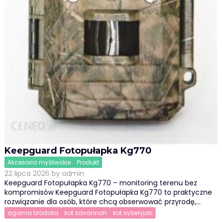
Keepguard Fotopułapka Kg770
Akcesoria myśliwskie
Produkt
22 lipca 2026
by
admin
Keepguard Fotopułapka Kg770 – monitoring terenu bez
kompromisów Keepguard Fotopułapka Kg770 to praktyczne
rozwiązanie dla osób, które chcą obserwować przyrodę,…
agama brodata
kot savannah
kot syberyjski