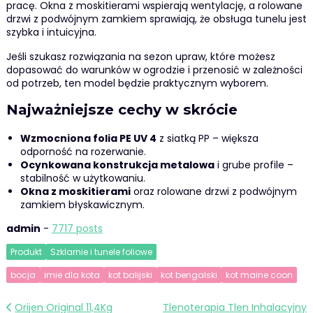
pracę. Okna z moskitierami wspierają wentylację, a rolowane
drzwi z podwójnym zamkiem sprawiają, że obsługa tunelu jest
szybka i intuicyjna.
Jeśli szukasz rozwiązania na sezon upraw, które możesz
dopasować do warunków w ogrodzie i przenosić w zależności
od potrzeb, ten model będzie praktycznym wyborem.
Najważniejsze cechy w skrócie
Wzmocniona folia PE UV 4
z siatką PP – większa
odporność na rozerwanie.
Ocynkowana konstrukcja metalowa
i grube profile –
stabilność w użytkowaniu.
Okna z moskitierami
oraz rolowane drzwi z podwójnym
zamkiem błyskawicznym.
admin
-
7717 posts
Produkt
Szklarnie i tunele foliowe
bocja
imie dla kota
kot balijski
kot bengalski
kot maine coon
Nawigacja
Orijen Original 11,4Kg
Tlenoterapia Tlen Inhalacyjny