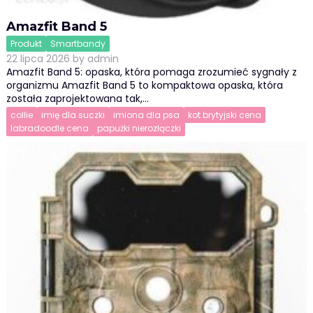
Amazfit Band 5
Produkt
Smartbandy
22 lipca 2026
by
admin
Amazfit Band 5: opaska, która pomaga zrozumieć sygnały z
organizmu Amazfit Band 5 to kompaktowa opaska, która
została zaprojektowana tak,…
collie
imię dla suczki
imiona dla psa
kot brytyjski cena
labradoodle cena
papużki nierozłączki