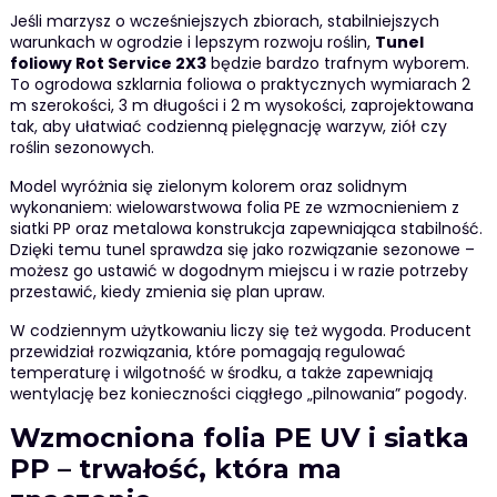
Jeśli marzysz o wcześniejszych zbiorach, stabilniejszych
warunkach w ogrodzie i lepszym rozwoju roślin,
Tunel
foliowy Rot Service 2X3
będzie bardzo trafnym wyborem.
To ogrodowa szklarnia foliowa o praktycznych wymiarach 2
m szerokości, 3 m długości i 2 m wysokości, zaprojektowana
tak, aby ułatwiać codzienną pielęgnację warzyw, ziół czy
roślin sezonowych.
Model wyróżnia się zielonym kolorem oraz solidnym
wykonaniem: wielowarstwowa folia PE ze wzmocnieniem z
siatki PP oraz metalowa konstrukcja zapewniająca stabilność.
Dzięki temu tunel sprawdza się jako rozwiązanie sezonowe –
możesz go ustawić w dogodnym miejscu i w razie potrzeby
przestawić, kiedy zmienia się plan upraw.
W codziennym użytkowaniu liczy się też wygoda. Producent
przewidział rozwiązania, które pomagają regulować
temperaturę i wilgotność w środku, a także zapewniają
wentylację bez konieczności ciągłego „pilnowania” pogody.
Wzmocniona folia PE UV i siatka
PP – trwałość, która ma