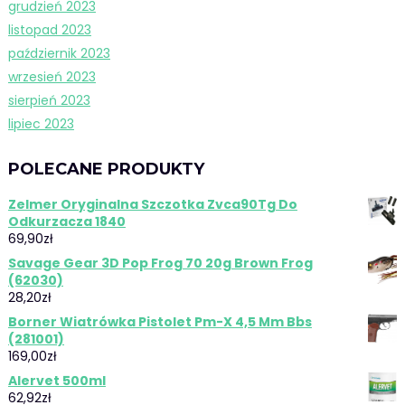
grudzień 2023
listopad 2023
październik 2023
wrzesień 2023
sierpień 2023
lipiec 2023
POLECANE PRODUKTY
Zelmer Oryginalna Szczotka Zvca90Tg Do
Odkurzacza 1840
69,90
zł
Savage Gear 3D Pop Frog 70 20g Brown Frog
(62030)
28,20
zł
Borner Wiatrówka Pistolet Pm-X 4,5 Mm Bbs
(281001)
169,00
zł
Alervet 500ml
62,92
zł