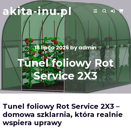
Skip
akita-inu.pl
to
content
18 lipca 2026
by
admin
Tunel foliowy Rot
Service 2X3
Tunel foliowy Rot Service 2X3 –
domowa szklarnia, która realnie
wspiera uprawy