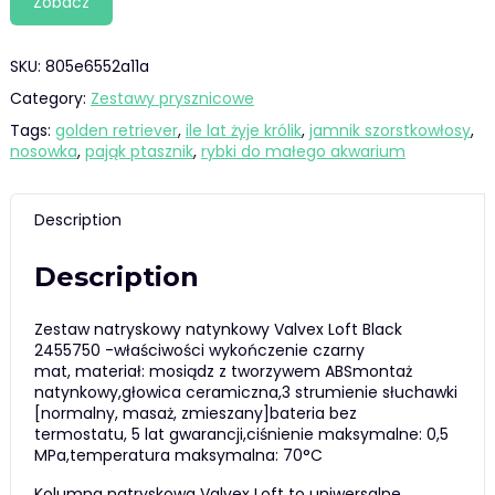
Zobacz
SKU:
805e6552a11a
Category:
Zestawy prysznicowe
Tags:
golden retriever
,
ile lat żyje królik
,
jamnik szorstkowłosy
,
nosowka
,
pająk ptasznik
,
rybki do małego akwarium
Description
Description
Zestaw natryskowy natynkowy Valvex Loft Black
2455750 -właściwości wykończenie czarny
mat, materiał: mosiądz z tworzywem ABSmontaż
natynkowy,głowica ceramiczna,3 strumienie słuchawki
[normalny, masaż, zmieszany]bateria bez
termostatu, 5 lat gwarancji,ciśnienie maksymalne: 0,5
MPa,temperatura maksymalna: 70°C
Kolumna natryskowa Valvex Loft to uniwersalne,