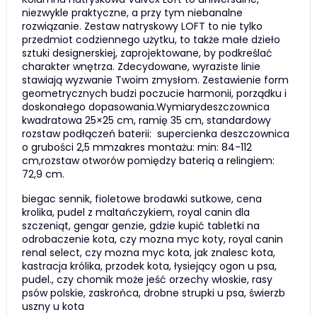
niezwykle praktyczne, a przy tym niebanalne
rozwiązanie. Zestaw natryskowy LOFT to nie tylko
przedmiot codziennego użytku, to także małe dzieło
sztuki designerskiej, zaprojektowane, by podkreślać
charakter wnętrza. Zdecydowane, wyraziste linie
stawiają wyzwanie Twoim zmysłom. Zestawienie form
geometrycznych budzi poczucie harmonii, porządku i
doskonałego dopasowania.Wymiarydeszczownica
kwadratowa 25×25 cm, ramię 35 cm, standardowy
rozstaw podłączeń baterii: supercienka deszczownica
o grubości 2,5 mmzakres montażu: min: 84-112
cm,rozstaw otworów pomiędzy baterią a relingiem:
72,9 cm.
biegac sennik, fioletowe brodawki sutkowe, cena
krolika, pudel z maltańczykiem, royal canin dla
szczeniąt, gengar genzie, gdzie kupić tabletki na
odrobaczenie kota, czy mozna myc koty, royal canin
renal select, czy mozna myc kota, jak znalesc kota,
kastracja królika, przodek kota, łysiejący ogon u psa,
pudel., czy chomik może jeść orzechy włoskie, rasy
psów polskie, zaskrońca, drobne strupki u psa, świerzb
uszny u kota