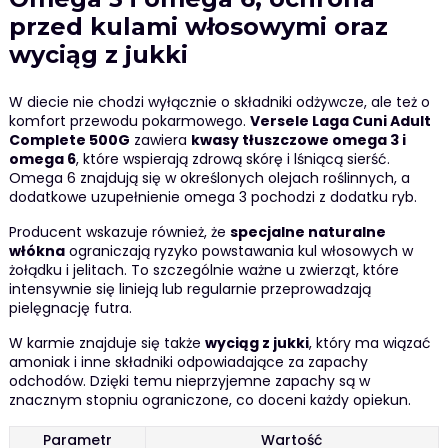
przed kulami włosowymi oraz
wyciąg z jukki
W diecie nie chodzi wyłącznie o składniki odżywcze, ale też o
komfort przewodu pokarmowego.
Versele Laga Cuni Adult
Complete 500G
zawiera
kwasy tłuszczowe omega 3 i
omega 6
, które wspierają zdrową skórę i lśniącą sierść.
Omega 6 znajdują się w określonych olejach roślinnych, a
dodatkowe uzupełnienie omega 3 pochodzi z dodatku ryb.
Producent wskazuje również, że
specjalne naturalne
włókna
ograniczają ryzyko powstawania kul włosowych w
żołądku i jelitach. To szczególnie ważne u zwierząt, które
intensywnie się linieją lub regularnie przeprowadzają
pielęgnację futra.
W karmie znajduje się także
wyciąg z jukki
, który ma wiązać
amoniak i inne składniki odpowiadające za zapachy
odchodów. Dzięki temu nieprzyjemne zapachy są w
znacznym stopniu ograniczone, co doceni każdy opiekun.
Parametr
Wartość