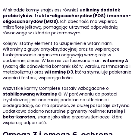
W składzie karmy znajdziesz również
unikalny dodatek
prebiotyków
:
frukto-oligosacharydów (FOS) i mannan-
oligosacharydów (MOS)
. Ich obecność ma wspierać
mikroflorę jelitową, pomagając utrzymać odpowiednią
równowagę w układzie pokarmowym.
Kolejny istotny element to uzupełnienie witaminami.
Witaminy z grupy antyoksydacyjnej oraz te wspierające
funkcjonowanie organizmu odgrywają ważną rolę w
codziennej diecie. W karmie zastosowano m.in.
witaminę A
(ważną dla odnawiania komórek skóry, wzroku, rozmnażania i
metabolizmu) oraz
witaminę D3
, która stymuluje pobieranie
wapnia i fosforu, wspierając kości.
Wszystkie karmy Complete zostały wzbogacone o
stabilizowaną witaminę C
. W porównaniu do postaci
krystalicznej jest ona mniej podatna na utlenianie i
biodegradację, co ma sprawiać, że dłużej pozostaje aktywna.
Dodatkowo dodano naturalne pigmenty roślinne:
luteinę i
beta-karoten
, znane jako silne przeciwutleniacze, które
wspierają odporność.
Omega 3 i omega 6, ochrona