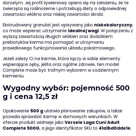
dorosłym. Jej profil żywieniowy opiera się na założeniu, że te
zwierzęta są roślinożerne i potrzebują diety o odpowiedniej
zawartości włókna oraz niskiej zawartości skrobi.
Ekstrudowany granulat jest opisywany jako
niskokaloryczny
,
co może wspierać utrzymanie
idealnej wagi
. W połączeniu z
wyższą zawartością długich włókien oraz dodatkiem
prebiotyków karma ma pomagać w utrzymaniu
prawidłowego funkcjonowania układu pokarmowego.
Jeżeli zależy Ci na karmie, która łączy w sobie elementy
wspierające zęby, jelita oraz ogólne zdrowie, ten model
Complete może być trafnym wyborem w codziennym
karmieniu.
Wygodny wybór: pojemność 500
g i cena 12,5 zł
Opakowanie
500 g
ułatwia planowanie zakupów, a także
pozwala sprawdzić karmę w domowych warunkach. W
ofercie produkt widnieje jako
Versele Laga Cuni Adult
Complete 500G
, a jego identyfikator SKU to
41a1bd0dde1e
.