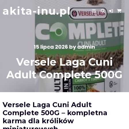
Skip
akita-inu.pl
to
content
15 lipca 2026
by
admin
Versele Laga Cuni
Adult Complete 500G
Versele Laga Cuni Adult
Complete 500G – kompletna
karma dla królików
miniaturowych