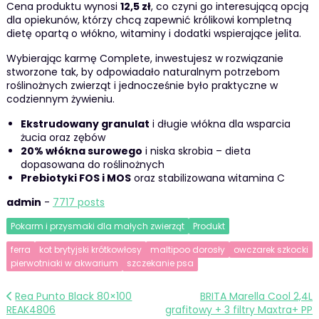
Cena produktu wynosi
12,5 zł
, co czyni go interesującą opcją
dla opiekunów, którzy chcą zapewnić królikowi kompletną
dietę opartą o włókno, witaminy i dodatki wspierające jelita.
Wybierając karmę Complete, inwestujesz w rozwiązanie
stworzone tak, by odpowiadało naturalnym potrzebom
roślinożnych zwierząt i jednocześnie było praktyczne w
codziennym żywieniu.
Ekstrudowany granulat
i długie włókna dla wsparcia
żucia oraz zębów
20% włókna surowego
i niska skrobia – dieta
dopasowana do roślinożnych
Prebiotyki FOS i MOS
oraz stabilizowana witamina C
admin
-
7717 posts
Pokarm i przysmaki dla małych zwierząt
Produkt
ferra
kot brytyjski krótkowłosy
maltipoo dorosły
owczarek szkocki
pierwotniaki w akwarium
szczekanie psa
Nawigacja
Rea Punto Black 80×100
BRITA Marella Cool 2,4L
REAK4806
grafitowy + 3 filtry Maxtra+ PP
wpisu