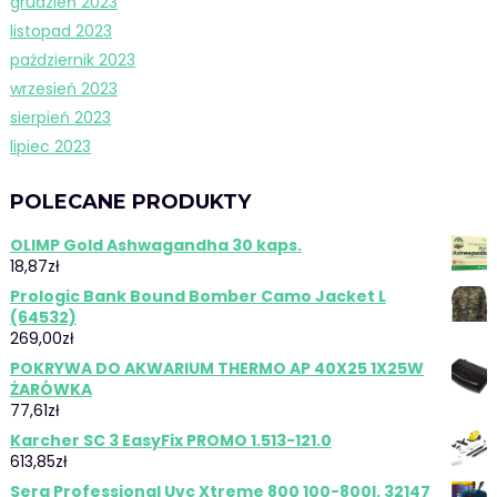
grudzień 2023
listopad 2023
październik 2023
wrzesień 2023
sierpień 2023
lipiec 2023
POLECANE PRODUKTY
OLIMP Gold Ashwagandha 30 kaps.
18,87
zł
Prologic Bank Bound Bomber Camo Jacket L
(64532)
269,00
zł
POKRYWA DO AKWARIUM THERMO AP 40X25 1X25W
ŻARÓWKA
77,61
zł
Karcher SC 3 EasyFix PROMO 1.513-121.0
613,85
zł
Sera Professional Uvc Xtreme 800 100-800l. 32147