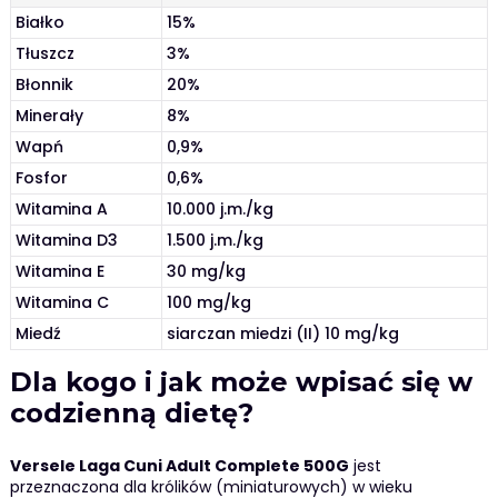
Białko
15%
Tłuszcz
3%
Błonnik
20%
Minerały
8%
Wapń
0,9%
Fosfor
0,6%
Witamina A
10.000 j.m./kg
Witamina D3
1.500 j.m./kg
Witamina E
30 mg/kg
Witamina C
100 mg/kg
Miedź
siarczan miedzi (II) 10 mg/kg
Dla kogo i jak może wpisać się w
codzienną dietę?
Versele Laga Cuni Adult Complete 500G
jest
przeznaczona dla królików (miniaturowych) w wieku