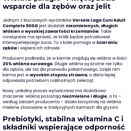
wsparcie dla zębów oraz jelit
Jednym z kluczowych wyróżników
Versele Laga Cuni Adult
Complete 500G
jest dodatek
niezmielonych, długich
włókien o wysokiej zawartości krzemianów
. Takie
rozwiązanie ma sprawić, że królik będzie potrzebował
intensywniejszego żucia. To z kolei pomaga w
ścieraniu
zębów
i wspiera ich zdrowie.
Producent podkreśla, że w karmie znajdują się włókna w ilości
20% włókna surowego
. Długie włókna są istotne nie tylko
dla zębów, ale też dla przewodu pokarmowego. Dzięki nim
karma jest w
wysokim stopniu strawna
, a dieta lepiej
odpowiada potrzebom roślinożnych zwierząt.
Nowy, unikalny proces wytwarzania ma dodatkowo
znaczenie: włókna pozostają
niezmielone i długie
, a to –
według założeń producenta – działa korzystniej niż włókna
mielone stosowane w tradycyjnych karmach dla gryzoni.
Prebiotyki, stabilna witamina C i
składniki wspierające odporność