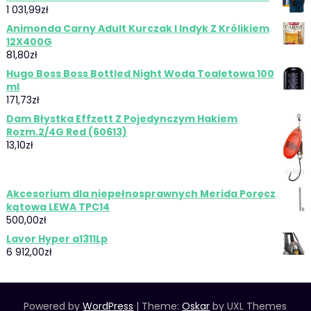
1 031,99
zł
Animonda Carny Adult Kurczak I Indyk Z Królikiem
12X400G
81,80
zł
Hugo Boss Boss Bottled Night Woda Toaletowa 100
ml
171,73
zł
Dam Błystka Effzett Z Pojedynczym Hakiem
Rozm.2/4G Red (60613)
13,10
zł
Akcesorium dla niepełnosprawnych Merida Poręcz
kątowa LEWA TPC14
500,00
zł
Lavor Hyper a1311Lp
6 912,00
zł
Powered by
WordPress
|
Theme:
Oskar
by UXL Themes