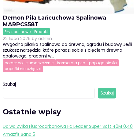
Demon Piła Łańcuchowa Spalinowa
MARPCS58T
Piły spalinowe
Produkt
22 lipca 2026
by
admin
Wygodna pilarka spalinowa do drewna, ogrodu i budowy Jeśli
szukasz narzędzia, które poradzi sobie z cięciem drewna
opałowego, pracami w…
border collie umaszczenie
karma dla psa
papuga nimfa
papużki nierozłączki
Szukaj
Szukaj
Ostatnie wpisy
Daiwa Żyłka Fluorocarbonowa Fc Leader Super Soft 40M 0,40
Amazfit Band 5