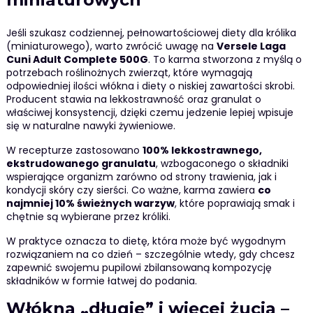
Jeśli szukasz codziennej, pełnowartościowej diety dla królika
(miniaturowego), warto zwrócić uwagę na
Versele Laga
Cuni Adult Complete 500G
. To karma stworzona z myślą o
potrzebach roślinożnych zwierząt, które wymagają
odpowiedniej ilości włókna i diety o niskiej zawartości skrobi.
Producent stawia na lekkostrawność oraz granulat o
właściwej konsystencji, dzięki czemu jedzenie lepiej wpisuje
się w naturalne nawyki żywieniowe.
W recepturze zastosowano
100% lekkostrawnego,
ekstrudowanego granulatu
, wzbogaconego o składniki
wspierające organizm zarówno od strony trawienia, jak i
kondycji skóry czy sierści. Co ważne, karma zawiera
co
najmniej 10% świeżnych warzyw
, które poprawiają smak i
chętnie są wybierane przez króliki.
W praktyce oznacza to dietę, która może być wygodnym
rozwiązaniem na co dzień – szczególnie wtedy, gdy chcesz
zapewnić swojemu pupilowi zbilansowaną kompozycję
składników w formie łatwej do podania.
Włókna „długie” i więcej żucia –