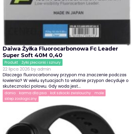
Daiwa Żyłka Fluorocarbonowa Fc Leader
Super Soft 40M 0,40
Produkt
Żyłki plecionki i sznury
22 lipca 2026
by
admin
Dlaczego fluorocarbonowy przypon ma znaczenie podczas
łowienia? W wielu sytuacjach to właśnie przypon decyduje o
skuteczności połowu. Gdy woda jest…
danio
karma dla psa
kot szkocki zwisłouchy
mole
sklep zoologiczny