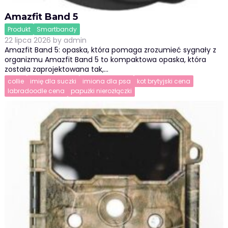
Amazfit Band 5
Produkt
Smartbandy
22 lipca 2026
by
admin
Amazfit Band 5: opaska, która pomaga zrozumieć sygnały z
organizmu Amazfit Band 5 to kompaktowa opaska, która
została zaprojektowana tak,…
collie
imię dla suczki
imiona dla psa
kot brytyjski cena
labradoodle cena
papużki nierozłączki