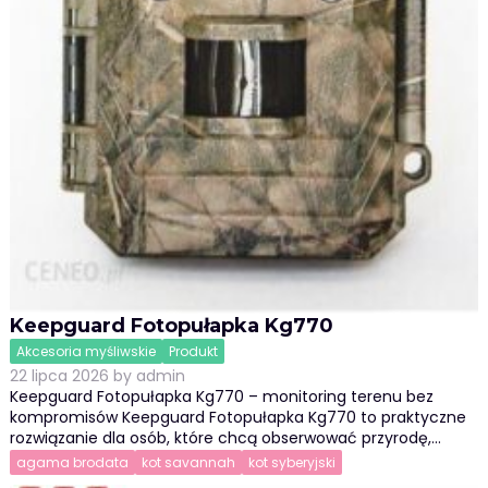
Keepguard Fotopułapka Kg770
Akcesoria myśliwskie
Produkt
22 lipca 2026
by
admin
Keepguard Fotopułapka Kg770 – monitoring terenu bez
kompromisów Keepguard Fotopułapka Kg770 to praktyczne
rozwiązanie dla osób, które chcą obserwować przyrodę,…
agama brodata
kot savannah
kot syberyjski