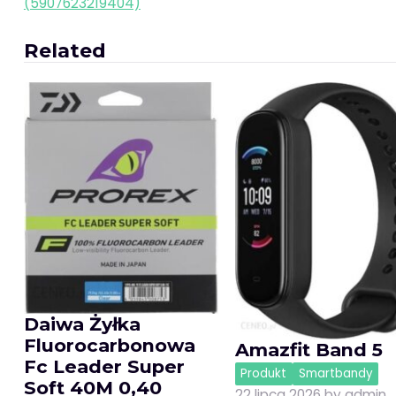
(5907623219404)
wpisu
Related
Daiwa Żyłka
Fluorocarbonowa
Amazfit Band 5
Fc Leader Super
Produkt
Smartbandy
Soft 40M 0,40
22 lipca 2026
by
admin