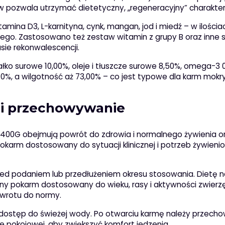
ców pozwala utrzymać dietetyczny, „regeneracyjny” charakte
mina D3, L-karnityna, cynk, mangan, jod i miedź – w ilościa
. Zastosowano też zestaw witamin z grupy B oraz inne sk
sie rekonwalescencji.
ałko surowe 10,00%, oleje i tłuszcze surowe 8,50%, omega-3 0
, a wilgotność aż 73,00% – co jest typowe dla karm mokry
 i przechowywanie
2X400G obejmują powrót do zdrowia i normalnego żywienia o
pokarm dostosowany do sytuacji klinicznej i potrzeb żywien
rzed podaniem lub przedłużeniem okresu stosowania. Dietę n
ny pokarm dostosowany do wieku, rasy i aktywności zwierzę
owrotu do normy.
y dostęp do świeżej wody. Po otwarciu karmę należy przec
pokojowej, aby zwiększyć komfort jedzenia.