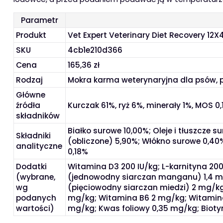
Parametr
Produkt
Vet Expert Veterinary Diet Recovery 12
SKU
4cb1e210d366
Cena
165,36 zł
Rodzaj
Mokra karma weterynaryjna dla psów, 
Główne
źródła
Kurczak 61%, ryż 6%, minerały 1%, MOS 0,1
składników
Białko surowe 10,00%; Oleje i tłuszcz
Składniki
(obliczone) 5,90%; Włókno surowe 0,40%
analityczne
0,18%
Dodatki
Witamina D3 200 IU/kg; L-karnityna 2
(wybrane,
(jednowodny siarczan manganu) 1,4 m
wg
(pięciowodny siarczan miedzi) 2 mg/kg
podanych
mg/kg; Witamina B6 2 mg/kg; Witamina
wartości)
mg/kg; Kwas foliowy 0,35 mg/kg; Biotyn