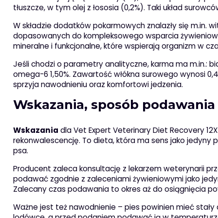
tłuszcze, w tym olej z łososia (0,2%). Taki układ surow
W składzie dodatków pokarmowych znalazły się m.in. wita
dopasowanych do kompleksowego wsparcia żywieniowego
mineralne i funkcjonalne, które wspierają organizm w cza
Jeśli chodzi o parametry analityczne, karma ma m.in.: bi
omega-6 1,50%. Zawartość włókna surowego wynosi 0,40%
sprzyja nawodnieniu oraz komfortowi jedzenia.
Wskazania, sposób podawania
Wskazania
dla Vet Expert Veterinary Diet Recovery 1
rekonwalescencję. To dieta, która ma sens jako jedyny 
psa.
Producent zaleca konsultację z lekarzem weterynarii p
podawać zgodnie z zaleceniami żywieniowymi jako jedy
Zalecany czas podawania to okres aż do osiągnięcia p
Ważne jest też nawodnienie – pies powinien mieć stał
lodówce, a przed podaniem podawać ją w temperaturze 