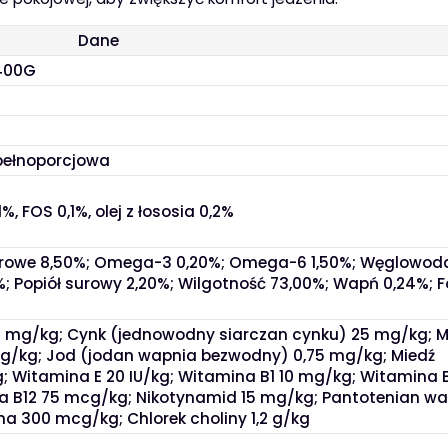
Dane
X400G
pełnoporcjowa
%, FOS 0,1%, olej z łososia 0,2%
e surowe 8,50%; Omega-3 0,20%; Omega-6 1,50%; Węglowo
; Popiół surowy 2,20%; Wilgotność 73,00%; Wapń 0,24%; F
00 mg/kg; Cynk (jednowodny siarczan cynku) 25 mg/kg;
g/kg; Jod (jodan wapnia bezwodny) 0,75 mg/kg; Miedź
; Witamina E 20 IU/kg; Witamina B1 10 mg/kg; Witamina 
 B12 75 mcg/kg; Nikotynamid 15 mg/kg; Pantotenian wa
a 300 mcg/kg; Chlorek choliny 1,2 g/kg