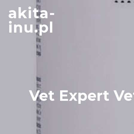
Skip
akita-
to
content
inu.pl
Vet Expert Ve