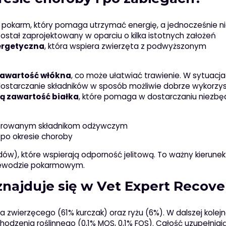
ł pokarm, który pomaga utrzymać energię, a jednocześnie n
stał zaprojektowany w oparciu o kilka istotnych założeń
ergetyczna
, która wspiera zwierzęta z podwyższonym
zawartość włókna
, co może ułatwiać trawienie. W sytuacja
t dostarczanie składników w sposób możliwie dobrze wykorz
ą zawartość białka
, które pomaga w dostarczaniu niezb
centrowanym składnikom odżywczym
po okresie choroby
ów), które wspierają odporność jelitową. To ważny kierunek
zewodzie pokarmowym.
 znajduje się w Vet Expert Recove
 zwierzęcego (61% kurczak) oraz ryżu (6%). W dalszej kolej
hodzenia roślinnego (0,1% MOS, 0,1% FOS). Całość uzupełniają 