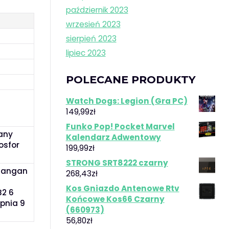
październik 2023
wrzesień 2023
sierpień 2023
lipiec 2023
POLECANE PRODUKTY
Watch Dogs: Legion (Gra PC)
149,99
zł
Funko Pop! Pocket Marvel
dany
Kalendarz Adwentowy
osfor
199,99
zł
STRONG SRT8222 czarny
 Mangan
268,43
zł
Kos Gniazdo Antenowe Rtv
B2 6
Końcowe Kos66 Czarny
pnia 9
(660973)
56,80
zł