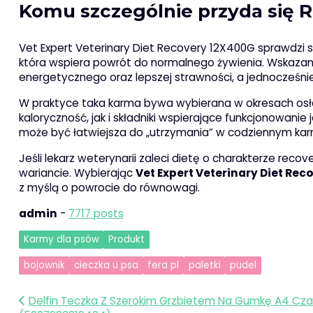
Komu szczególnie przyda się 
Vet Expert Veterinary Diet Recovery 12X400G sprawdzi si
która wspiera powrót do normalnego żywienia. Wskazan
energetycznego oraz lepszej strawności, a jednocześnie
W praktyce taka karma bywa wybierana w okresach osłab
kaloryczność, jak i składniki wspierające funkcjonowanie je
może być łatwiejsza do „utrzymania” w codziennym karm
Jeśli lekarz weterynarii zaleci dietę o charakterze rec
wariancie. Wybierając
Vet Expert Veterinary Diet Re
z myślą o powrocie do równowagi.
admin
-
7717 posts
Karmy dla psów
Produkt
bojownik
cieczka u psa
fera pl
paletki
pudel
Nawigacja
Delfin Teczka Z Szerokim Grzbietem Na Gumkę A4 Cza