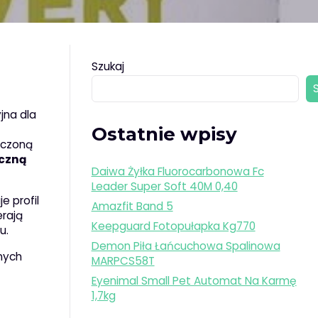
Szukaj
jna dla
Ostatnie wpisy
iczoną
czną
Daiwa Żyłka Fluorocarbonowa Fc
Leader Super Soft 40M 0,40
e profil
Amazfit Band 5
rają
Keepguard Fotopułapka Kg770
u.
Demon Piła Łańcuchowa Spalinowa
nych
MARPCS58T
Eyenimal Small Pet Automat Na Karmę
1,7kg