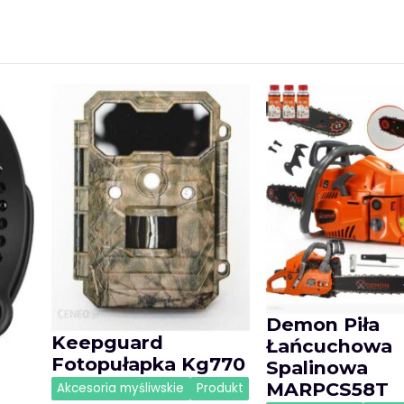
Demon Piła
Keepguard
Łańcuchowa
Fotopułapka Kg770
Spalinowa
MARPCS58T
Akcesoria myśliwskie
Produkt