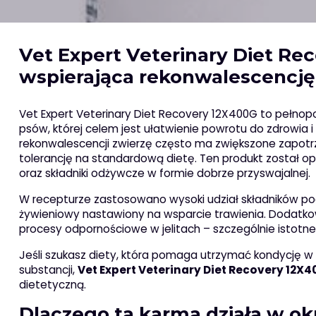
Vet Expert Veterinary Diet Re
wspierająca rekonwalescencję
Vet Expert Veterinary Diet Recovery 12X400G to pełnop
psów, której celem jest ułatwienie powrotu do zdrowia 
rekonwalescencji zwierzę często ma zwiększone zapot
tolerancję na standardową dietę. Ten produkt został 
oraz składniki odżywcze w formie dobrze przyswajalnej.
W recepturze zastosowano wysoki udział składników poch
żywieniowy nastawiony na wsparcie trawienia. Dodatk
procesy odpornościowe w jelitach – szczególnie istotne
Jeśli szukasz diety, która pomaga utrzymać kondycję w
substancji,
Vet Expert Veterinary Diet Recovery 12X
dietetyczną.
Dlaczego ta karma działa w ok