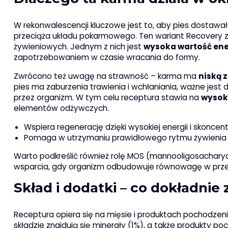
W rekonwalescencji kluczowe jest to, aby pies dostawa
przeciąża układu pokarmowego. Ten wariant Recovery zo
żywieniowych. Jednym z nich jest
wysoka wartość en
zapotrzebowaniem w czasie wracania do formy.
Zwrócono też uwagę na strawność – karma ma
niską 
pies ma zaburzenia trawienia i wchłaniania, ważne jes
przez organizm. W tym celu receptura stawia na
wysok
elementów odżywczych.
Wspiera regenerację dzięki wysokiej energii i skon
Pomaga w utrzymaniu prawidłowego rytmu żywienia 
Warto podkreślić również rolę MOS (mannooligosacharyd
wsparcia, gdy organizm odbudowuje równowagę w pr
Skład i dodatki – co dokładnie
Receptura opiera się na mięsie i produktach pochodzenia
składzie znajdują się minerały (1%), a także produkty poc