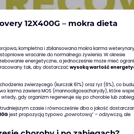
covery 12X400G – mokra dieta
orcjowa, kompletna i zbilansowana mokra karma weterynary
i stopniowe wracanie do normalnego żywienia. W okresie
rzebowanie energetyczne, a jednocześnie może mieć ogran
opracowany tak, aby dostarczać
wysoką wartość energety
odzenia zwierzęcego (kurczak 61%) oraz ryż (6%), co buduj
owo karma zawiera MOS (mannooligosacharydy), które wspie
 wtedy, gdy organizm regeneruje się po chorobie lub zabieg
 trudniejszym czasie i równocześnie dba o jakość dostarcza
400G
jest propozycją typowo „powrotową” – odżywczą, ale
resie choroby i po zabiegach?