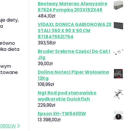
Bestway Materac Alwayzaire
67624 Pompką 203X152X46
484,10
zł
je diety,
VIDAXL DONICA GABIONOWA ZE
ia
STALI 360 X 90 X 50 CM
8718475521754
393,58
zł
zarówno
ałka dieta
Bruder Srebrne Części Do Cat I
Jlg
39,00
zł
jowym
Dolina Noteci Piper Wołowina
ektowane
12Kg
108,99
zł
Ngt Rod pod stanowisko
wędkarskie Quickfish
229,99
zł
Epson EH-TW9400W
13 398,00
zł
B2080DW