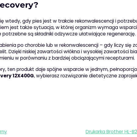
Recovery?
ę wtedy, gdy pies jest w trakcie rekonwalescencji i potrzebu
iem jest także sytuacja, w której organizm wymaga wsparc
 potrzebne są składniki odżywcze ułatwiające regenerację.
ienia po chorobie lub w rekonwalescencji – gdy liczy się 
lit. Dzięki niskiej zawartości włókna i wysokiej zawartości bi
ieniu w porównaniu z bardziej obciążającymi recepturami.
overy, ten produkt daje spójne wsparcie w jednym, pełnoporc
covery 12X400G
, wybierasz rozwiązanie dietetyczne zaproj
rny
Drukarka Brother HL-