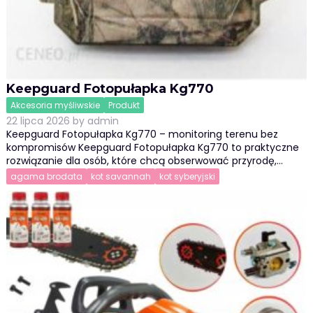
Keepguard Fotopułapka Kg770
Akcesoria myśliwskie
Produkt
22 lipca 2026
by
admin
Keepguard Fotopułapka Kg770 – monitoring terenu bez
kompromisów Keepguard Fotopułapka Kg770 to praktyczne
rozwiązanie dla osób, które chcą obserwować przyrodę,…
agama brodata
kot savannah
kot syberyjski