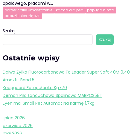
opałowego, pracami w…
border collie umaszczenie
karma dla psa
papuga nimfa
papużki nierozłączki
Szukaj
Szukaj
Ostatnie wpisy
Daiwa Żyłka Fluorocarbonowa Fc Leader Super Soft 40M 0,40
Amazfit Band 5
Keepguard Fotopułapka Kg770
Demon Piła Łańcuchowa Spalinowa MARPCS58T
Eyenimal Small Pet Automat Na Karmę 1,7kg
lipiec 2026
czerwiec 2026
maj 2026