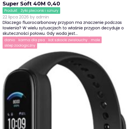
Super Soft 40M 0,40
Produkt
Żyłki plecionki i sznury
22 lipca 2026
by
admin
Dlaczego fluorocarbonowy przypon ma znaczenie podczas
łowienia? W wielu sytuacjach to właśnie przypon decyduje o
skuteczności połowu. Gdy woda jest…
danio
karma dla psa
kot szkocki zwisłouchy
mole
sklep zoologiczny