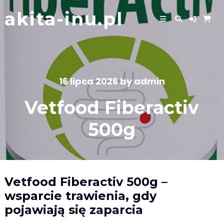
Skip
akita-inu.pl
to
content
16 lipca 2026
by
admin
Vetfood Fiberactiv
500g
Vetfood Fiberactiv 500g –
wsparcie trawienia, gdy
pojawiają się zaparcia