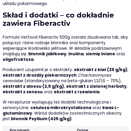
układu pokarmowego.
Skład i dodatki – co dokładnie
zawiera Fiberactiv
Formuła Vetfood Fiberactiv 500g została zbudowana tak, aby
połączyć różne rodzaje błonnika oraz komponenty
wspierające środowisko jelitowe. W składzie podstawowym
znajdują się:
błonnik jabłkowy
,
inulina
,
siemię lniane
oraz
oligofruktoza
.
Producent uzupełnił je o ekstrakty:
ekstrakt z kiwi (25 g/kg)
,
ekstrakt z drożdży piekarniczych
Chaсharomyces
cerevisiae
(standaryzowany na beta-glukan 1,3/1,6 – 70%),
ekstrakt z aloesu (2,5 g/kg)
,
ekstrakt z zielonej herbaty
,
ekstrakt z senesu
oraz
ekstrakt z rzewienia
.
W recepturze występują też dodatki technologiczne i
sensoryczne:
celuloza mikrokrystaliczna
oraz
kwas L-
glutaminowy
. Wśród dodatków zootechnicznych obecny
jest
błonnik Psyllium (425 g/kg)
.
Parametr
Dane