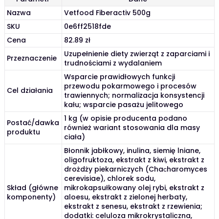
Nazwa
Vetfood Fiberactiv 500g
SKU
0e6ff2518fde
Cena
82.89 zł
Uzupełnienie diety zwierząt z zaparciami i
Przeznaczenie
trudnościami z wydalaniem
Wsparcie prawidłowych funkcji
przewodu pokarmowego i procesów
Cel działania
trawiennych; normalizacja konsystencji
kału; wsparcie pasażu jelitowego
1 kg (w opisie producenta podano
Postać/dawka
również wariant stosowania dla masy
produktu
ciała)
Błonnik jabłkowy, inulina, siemię lniane,
oligofruktoza, ekstrakt z kiwi, ekstrakt z
drożdży piekarniczych (Chaсharomyces
cerevisiae), chlorek sodu,
Skład (główne
mikrokapsułkowany olej rybi, ekstrakt z
komponenty)
aloesu, ekstrakt z zielonej herbaty,
ekstrakt z senesu, ekstrakt z rzewienia;
dodatki: celuloza mikrokrystaliczna,