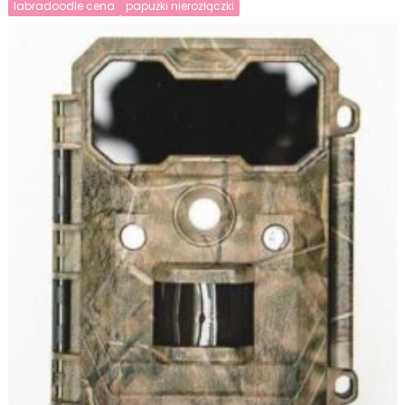
labradoodle cena
papużki nierozłączki