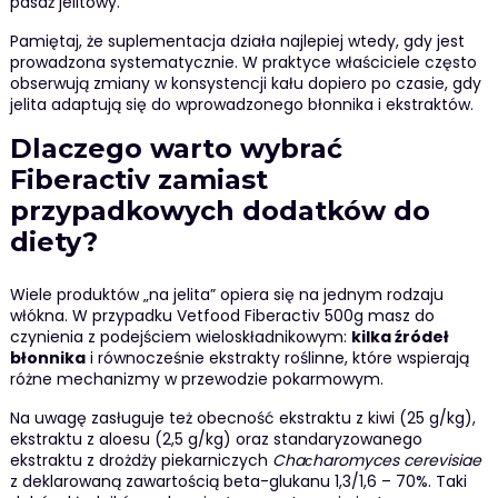
pasaż jelitowy.
Pamiętaj, że suplementacja działa najlepiej wtedy, gdy jest
prowadzona systematycznie. W praktyce właściciele często
obserwują zmiany w konsystencji kału dopiero po czasie, gdy
jelita adaptują się do wprowadzonego błonnika i ekstraktów.
Dlaczego warto wybrać
Fiberactiv zamiast
przypadkowych dodatków do
diety?
Wiele produktów „na jelita” opiera się na jednym rodzaju
włókna. W przypadku Vetfood Fiberactiv 500g masz do
czynienia z podejściem wieloskładnikowym:
kilka źródeł
błonnika
i równocześnie ekstrakty roślinne, które wspierają
różne mechanizmy w przewodzie pokarmowym.
Na uwagę zasługuje też obecność ekstraktu z kiwi (25 g/kg),
ekstraktu z aloesu (2,5 g/kg) oraz standaryzowanego
ekstraktu z drożdży piekarniczych
Chaсharomyces cerevisiae
z deklarowaną zawartością beta-glukanu 1,3/1,6 – 70%. Taki