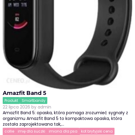
Amazfit Band 5
Produkt
Smartbandy
22 lipca 2026
by
admin
Amazfit Band 5: opaska, która pomaga zrozumieć sygnały z
organizmu Amazfit Band 5 to kompaktowa opaska, która
została zaprojektowana tak,…
collie
imię dla suczki
imiona dla psa
kot brytyjski cena