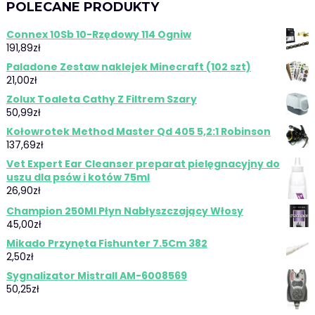
POLECANE PRODUKTY
Connex 10Sb 10-Rzędowy 114 Ogniw
191,89
zł
Paladone Zestaw naklejek Minecraft (102 szt)
21,00
zł
Zolux Toaleta Cathy Z Filtrem Szary
50,99
zł
Kołowrotek Method Master Qd 405 5,2:1 Robinson
137,69
zł
Vet Expert Ear Cleanser preparat pielęgnacyjny do
uszu dla psów i kotów 75ml
26,90
zł
Champion 250Ml Płyn Nabłyszczający Włosy
45,00
zł
Mikado Przynęta Fishunter 7.5Cm 382
2,50
zł
Sygnalizator Mistrall AM-6008569
50,25
zł