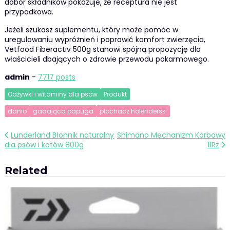
dobór składników pokazuje, że receptura nie jest
przypadkowa.
Jeżeli szukasz suplementu, który może pomóc w
uregulowaniu wypróżnień i poprawić komfort zwierzęcia,
Vetfood Fiberactiv 500g stanowi spójną propozycję dla
właścicieli dbających o zdrowie przewodu pokarmowego.
admin
-
7717 posts
Odżywki i witaminy dla psów
Produkt
danio
gadająca papuga
płochacz holenderski
Nawigacja
Lunderland Błonnik naturalny
Shimano Mechanizm Korbowy
dla psów i kotów 800g
11Rz
wpisu
Related