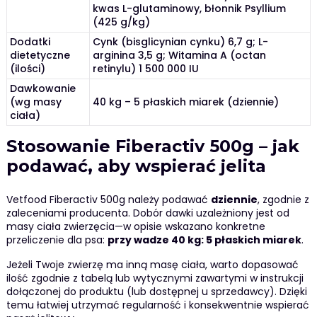
kwas L-glutaminowy, błonnik Psyllium
(425 g/kg)
Dodatki
Cynk (bisglicynian cynku) 6,7 g; L-
dietetyczne
arginina 3,5 g; Witamina A (octan
(ilości)
retinylu) 1 500 000 IU
Dawkowanie
(wg masy
40 kg – 5 płaskich miarek (dziennie)
ciała)
Stosowanie Fiberactiv 500g – jak
podawać, aby wspierać jelita
Vetfood Fiberactiv 500g należy podawać
dziennie
, zgodnie z
zaleceniami producenta. Dobór dawki uzależniony jest od
masy ciała zwierzęcia—w opisie wskazano konkretne
przeliczenie dla psa:
przy wadze 40 kg: 5 płaskich miarek
.
Jeżeli Twoje zwierzę ma inną masę ciała, warto dopasować
ilość zgodnie z tabelą lub wytycznymi zawartymi w instrukcji
dołączonej do produktu (lub dostępnej u sprzedawcy). Dzięki
temu łatwiej utrzymać regularność i konsekwentnie wspierać