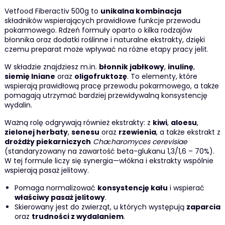
Vetfood Fiberactiv 500g to
unikalna kombinacja
składników wspierających prawidłowe funkcje przewodu
pokarmowego. Rdzeń formuły oparto o kilka rodzajów
błonnika oraz dodatki roślinne i naturalne ekstrakty, dzięki
czemu preparat może wpływać na różne etapy pracy jelit.
W składzie znajdziesz m.in.
błonnik jabłkowy
,
inulinę
,
siemię lniane
oraz
oligofruktozę
. To elementy, które
wspierają prawidłową pracę przewodu pokarmowego, a także
pomagają utrzymać bardziej przewidywalną konsystencję
wydalin.
Ważną rolę odgrywają również ekstrakty: z
kiwi
,
aloesu
,
zielonej herbaty
,
senesu
oraz
rzewienia
, a także ekstrakt z
drożdży piekarniczych
Chaсharomyces cerevisiae
(standaryzowany na zawartość beta-glukanu 1,3/1,6 – 70%).
W tej formule liczy się synergia—włókna i ekstrakty wspólnie
wspierają pasaż jelitowy.
Pomaga normalizować
konsystencję kału
i wspierać
właściwy pasaż jelitowy
.
Skierowany jest do zwierząt, u których występują
zaparcia
oraz
trudności z wydalaniem
.