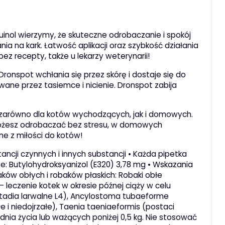
nol wierzymy, że skuteczne odrobaczanie i spokój
ia na kark. Łatwość aplikacji oraz szybkość działania
ez recepty, także u lekarzy weterynarii!
onspot wchłania się przez skórę i dostaje się do
ane przez tasiemce i nicienie. Dronspot zabija
e zarówno dla kotów wychodzących, jak i domowych.
możesz odrobaczać bez stresu, w domowych
e z miłości do kotów!
cji czynnych i innych substancji • Każda pipetka
: Butylohydroksyanizol (E320) 3,78 mg • Wskazania
ów obłych i robaków płaskich: Robaki obłe
) – leczenie kotek w okresie późnej ciąży w celu
 stadia larwalne L4), Ancylostoma tubaeforme
łe i niedojrzałe), Taenia taeniaeformis (postaci
odnia życia lub ważących poniżej 0,5 kg. Nie stosować