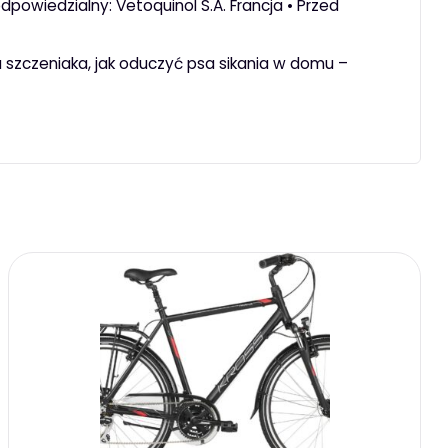
owiedzialny: Vetoquinol S.A. Francja • Przed
 u szczeniaka, jak oduczyć psa sikania w domu –