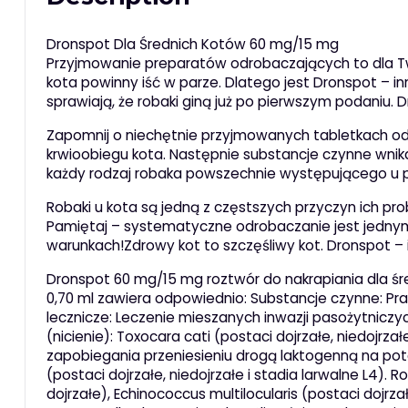
Dronspot Dla Średnich Kotów 60 mg/15 mg
Przyjmowanie preparatów odrobaczających to dla Tw
kota powinny iść w parze. Dlatego jest Dronspot – inn
sprawiają, że robaki giną już po pierwszym podaniu. D
Zapomnij o niechętnie przyjmowanych tabletkach odro
krwioobiegu kota. Następnie substancje czynne wnika
każdy rodzaj robaka powszechnie występującego u p
Robaki u kota są jedną z częstszych przyczyn ich 
Pamiętaj – systematyczne odrobaczanie jest jedny
warunkach!Zdrowy kot to szczęśliwy kot. Dronspot –
Dronspot 60 mg/15 mg roztwór do nakrapiania dla śr
0,70 ml zawiera odpowiednio: Substancje czynne: Pr
lecznicze: Leczenie mieszanych inwazji pasożytnicz
(nicienie): Toxocara cati (postaci dojrzałe, niedojrzał
zapobiegania przeniesieniu drogą laktogenną na poto
(postaci dojrzałe, niedojrzałe i stadia larwalne L4). 
dojrzałe), Echinococcus multilocularis (postaci dojrz