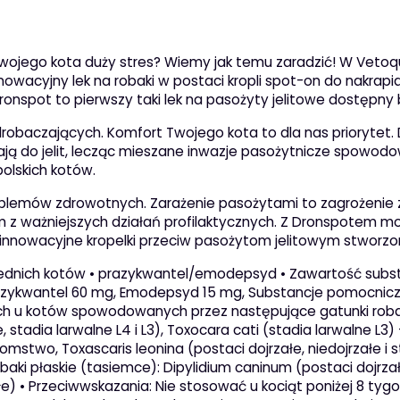
ojego kota duży stres? Wiemy jak temu zaradzić! W Vetoqui
owacyjny lek na robaki w postaci kropli spot-on do nakrapian
ronspot to pierwszy taki lek na pasożyty jelitowe dostępny b
baczających. Komfort Twojego kota to dla nas priorytet. Dr
ją do jelit, lecząc mieszane inwazje pasożytnicze spowodow
olskich kotów.
problemów zdrowotnych. Zarażenie pasożytami to zagrożeni
m z ważniejszych działań profilaktycznych. Z Dronspotem 
 innowacyjne kropelki przeciw pasożytom jelitowym stworzon
ednich kotów • prazykwantel/emodepsyd • Zawartość substan
azykwantel 60 mg, Emodepsyd 15 mg, Substancje pomocnicze
ych u kotów spowodowanych przez następujące gatunki robak
e, stadia larwalne L4 i L3), Toxocara cati (stadia larwalne L3
mstwo, Toxascaris leonina (postaci dojrzałe, niedojrzałe i
Robaki płaskie (tasiemce): Dipylidium caninum (postaci dojrza
ałe) • Przeciwwskazania: Nie stosować u kociąt poniżej 8 tyg