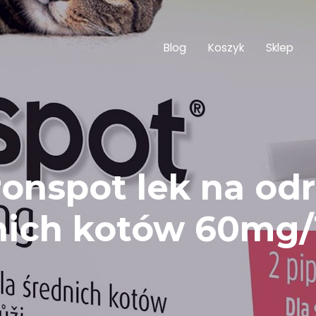
Blog
Koszyk
Sklep
onspot lek na od
nich kotów 60mg