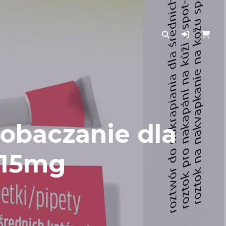
robaczanie dla
/15mg