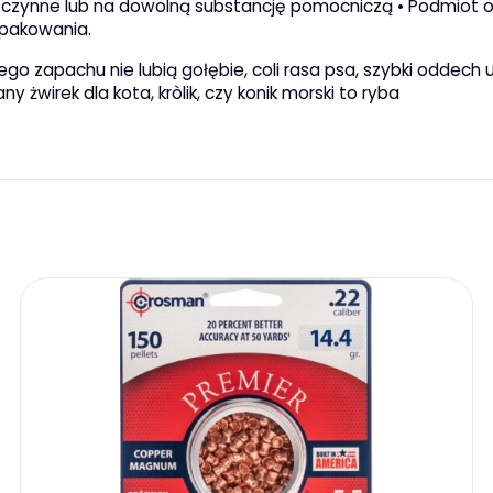
czynne lub na dowolną substancję pomocniczą • Podmiot odp
opakowania.
iego zapachu nie lubią gołębie, coli rasa psa, szybki oddech
ny żwirek dla kota, kròlik, czy konik morski to ryba