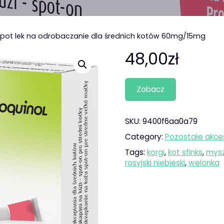
spot lek na odrobaczanie dla średnich kotów 60mg/15mg
48,00
zł
Zobacz
SKU:
9400f6aa0a79
Category:
Pozostałe akce
Tags:
korgi
,
kot sfinks
,
mysz
rosyjski niebieski
,
welonka