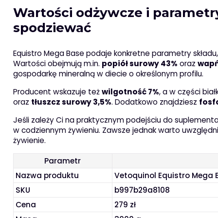
Wartości odżywcze i parametry
spodziewać
Equistro Mega Base podaje konkretne parametry składu,
Wartości obejmują m.in.
popiół surowy 43%
oraz
wapń
gospodarkę mineralną w diecie o określonym profilu.
Producent wskazuje też
wilgotność 7%
, a w części bia
oraz
tłuszcz surowy 3,5%
. Dodatkowo znajdziesz
fosf
Jeśli zależy Ci na praktycznym podejściu do suplementa
w codziennym żywieniu. Zawsze jednak warto uwzględni
żywienie.
Parametr
Nazwa produktu
Vetoquinol Equistro Mega
SKU
b997b29a8108
Cena
279 zł