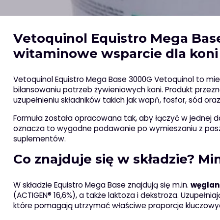
Vetoquinol Equistro Mega Bas
witaminowe wsparcie dla koni
Vetoquinol Equistro Mega Base 3000G Vetoquinol to m
bilansowaniu potrzeb żywieniowych koni. Produkt przezna
uzupełnieniu składników takich jak wapń, fosfor, sód oraz
Formuła została opracowana tak, aby łączyć w jednej d
oznacza to wygodne podawanie po wymieszaniu z paszą
suplementów.
Co znajduje się w składzie? Mi
W składzie Equistro Mega Base znajdują się m.in.
węglan
(ACTIGEN® 16,6%), a także laktoza i dekstroza. Uzupełni
które pomagają utrzymać właściwe proporcje kluczowyc