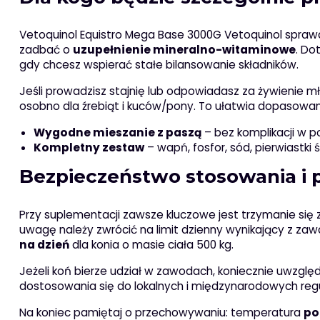
Vetoquinol Equistro Mega Base 3000G Vetoquinol sprawdz
zadbać o
uzupełnienie mineralno-witaminowe
. Do
gdy chcesz wspierać stałe bilansowanie składników.
Jeśli prowadzisz stajnię lub odpowiadasz za żywienie mł
osobno dla źrebiąt i kuców/pony. To ułatwia dopasowan
Wygodne mieszanie z paszą
– bez komplikacji w 
Kompletny zestaw
– wapń, fosfor, sód, pierwiastki
Bezpieczeństwo stosowania i 
Przy suplementacji zawsze kluczowe jest trzymanie się
uwagę należy zwrócić na limit dzienny wynikający z zaw
na dzień
dla konia o masie ciała 500 kg.
Jeżeli koń bierze udział w zawodach, koniecznie uwzglę
dostosowania się do lokalnych i międzynarodowych re
Na koniec pamiętaj o przechowywaniu: temperatura
po