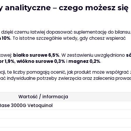
 analityczne – czego możesz się
 dzięki czemu łatwiej dopasować suplementację do bilansu.
 10%
. To istotne szczególnie wtedy, gdy chcesz wspierać
łkowej:
białko surowe 6,5%
. W zestawieniu uwzględniono
s
or 1,9%
,
włókno surowe 0,3%
i
magnez 0,2%
.
cji, te liczby pomagają ocenić, jak produkt może współgrać
ać indywidualne potrzeby zwierzęcia oraz zalecenia prow
Wartość / informacja
 Base 3000G Vetoquinol