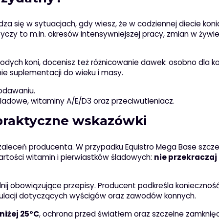
a się w sytuacjach, gdy wiesz, że w codziennej diecie kon
tyczy to m.in. okresów intensywniejszej pracy, zmian w żywie
odych koni, docenisz też różnicowanie dawek: osobno dla ko
ie suplementacji do wieku i masy.
podawaniu.
 śladowe, witaminy A/E/D3 oraz przeciwutleniacz.
praktyczne wskazówki
 zaleceń producenta. W przypadku Equistro Mega Base szcz
artości witamin i pierwiastków śladowych:
nie przekraczaj
dnij obowiązujące przepisy. Producent podkreśla koniecznoś
gulacji dotyczących wyścigów oraz zawodów konnych.
niżej 25°C
, ochrona przed światłem oraz szczelne zamknię