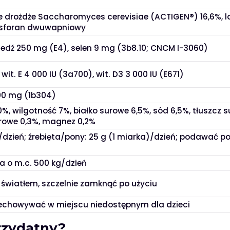
 drożdże Saccharomyces cerevisiae (ACTIGEN®) 16,6%, l
fosforan dwuwapniowy
edź 250 mg (E4), selen 9 mg (3b8.10; CNCM I-3060)
wit. E 4 000 IU (3a700), wit. D3 3 000 IU (E671)
00 mg (1b304)
%, wilgotność 7%, białko surowe 6,5%, sód 6,5%, tłuszcz 
surowe 0,3%, magnez 0,2%
)/dzień; źrebięta/pony: 25 g (1 miarka)/dzień; podawać p
a o m.c. 500 kg/dzień
d światłem, szczelnie zamknąć po użyciu
rzechowywać w miejscu niedostępnym dla dzieci
rzydatny?