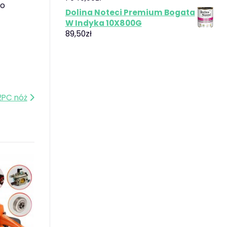
do
Dolina Noteci Premium Bogata
W Indyka 10X800G
89,50
zł
2PC nóż