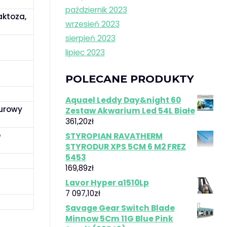
październik 2023
aktoza,
wrzesień 2023
sierpień 2023
lipiec 2023
POLECANE PRODUKTY
Aquael Leddy Day&night 60
surowy
Zestaw Akwarium Led 54L Białe
361,20
zł
o
STYROPIAN RAVATHERM
STYRODUR XPS 5CM 6 M2 FREZ
5453
169,89
zł
Lavor Hyper a1510Lp
7 097,10
zł
Savage Gear Switch Blade
Minnow 5Cm 11G Blue Pink