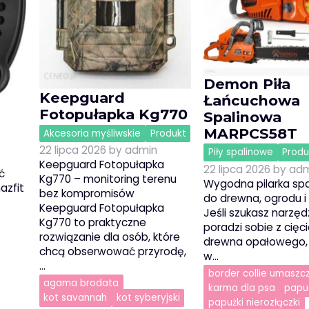
Demon Piła
Keepguard
Łańcuchowa
Fotopułapka Kg770
Spalinowa
MARPCS58T
Akcesoria myśliwskie
Produkt
22 lipca 2026
by
admin
Piły spalinowe
Produ
Keepguard Fotopułapka
22 lipca 2026
by
adm
ć
Kg770 – monitoring terenu
Wygodna pilarka sp
azfit
bez kompromisów
do drewna, ogrodu 
Keepguard Fotopułapka
Jeśli szukasz narzędz
Kg770 to praktyczne
poradzi sobie z cię
rozwiązanie dla osób, które
drewna opałowego,
chcą obserwować przyrodę,
w…
…
border collie umaszc
agama brodata
karma dla psa
papu
kot savannah
kot syberyjski
papużki nierozłączki