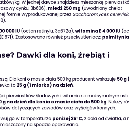
datków/kg. W jednej dawce znajdziesz mieszankę pierwiastk
asowy cynku, 3b606),
miedź 250 mg
(uwodniony chelat
nej formie wyprodukowanej przez
Saccharomyces cerevisi
0).
00 000 IU
(octan retinylu, 3a672a),
witamina E 4 000 IU
(oc
(E 671). Zastosowano również przeciwutleniacz:
palmityni
e? Dawki dla koni, źrebiąt i
szą. Dla koni o masie ciała 500 kg producent wskazuje
50 g 
dawka to
25 g (1 miarka) na dzień
.
ości pierwiastków śladowych i witamin na maksymalnym us
0 g na dzień dla konia o masie ciała do 500 kg
. Należy r
episów dotyczących zawodów oraz wyścigów konnych.
howuj go w temperaturze
poniżej 25°C
, z dala od światła, a n
i umieszczony na spodzie opakowania.