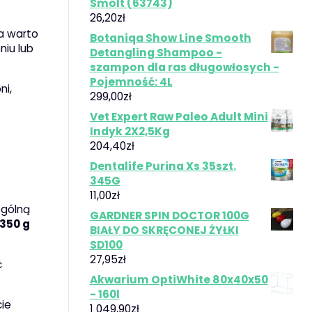
Smolt (63743)
26,20
zł
ia warto
Botaniqa Show Line Smooth
niu lub
Detangling Shampoo -
szampon dla ras długowłosych -
Pojemność: 4L
ni,
299,00
zł
Vet Expert Raw Paleo Adult Mini
Indyk 2X2,5Kg
204,40
zł
Dentalife Purina Xs 35szt.
345G
11,00
zł
ególną
GARDNER SPIN DOCTOR 100G
 350 g
BIAŁY DO SKRĘCONEJ ŻYŁKI
SD100
27,95
zł
ć
Akwarium OptiWhite 80x40x50
- 160l
cie
1 049,90
zł