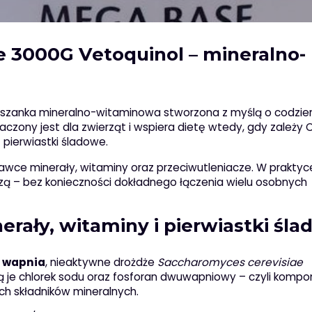
e 3000G Vetoquinol – mineralno-
ieszanka mineralno-witaminowa stworzona z myślą o codzi
czony jest dla zwierząt i wspiera dietę wtedy, gdy zależy C
 pierwiastki śladowe.
awce minerały, witaminy oraz przeciwutleniacze. W praktyc
 – bez konieczności dokładnego łączenia wielu osobnych
nerały, witaminy i pierwiastki śl
 wapnia
, nieaktywne drożdże
Saccharomyces cerevisiae
ają je chlorek sodu oraz fosforan dwuwapniowy – czyli kompo
h składników mineralnych.