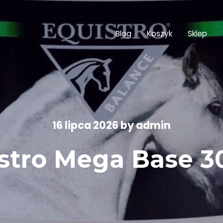
Blog
Koszyk
Sklep
16 lipca 2026
by
admin
istro Mega Base 3