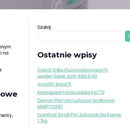
Szukaj
ennym
i na
Ostatnie wpisy
e
Daiwa Żyłka Fluorocarbonowa Fc
Leader Super Soft 40M 0,40
Amazfit Band 5
adowe
Keepguard Fotopułapka Kg770
Demon Piła Łańcuchowa Spalinowa
MARPCS58T
Eyenimal Small Pet Automat Na Karmę
nenty,
1,7kg