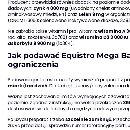
Producent przewidział również dodatki na poziomie do
śladowych:
cynk 4 000 mg
(uwodniony chelat aminokw
aminokwasowy miedzi, E4) oraz
selen 9 mg
w organicz
(CNCM I-3060; selenowane inaktywowane drożdże, 3b8.1
Nie zabrakło także witamin i pro-witamin:
witamina A 3
rac-alfa-tokoferylu, 3a700) oraz
witamina D3 3 000 IU
askorbylu 9 900 mg
(1b304).
Jak podawać Equistro Mega Bas
ograniczenia
Podawanie jest proste: należy wymieszać preparat z pa
miarki) na dzień
. Dla źrebiąt i kuców/pony zalecana 
Ważne jest zachowanie limitów wynikających z zawart
poziomie. Zgodnie z instrukcją nie wolno przekraczać
35
dostosować się do lokalnych i międzynarodowych prz
Po użyciu preparat trzeba
szczelnie zamknąć
. Przec
zużyć przed datą i sprawdzić numer referencyjny parti