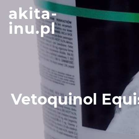
Skip
akita-
to
content
inu.pl
Vetoquinol Equ