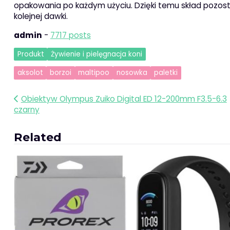
opakowania po każdym użyciu. Dzięki temu skład pozost
kolejnej dawki.
admin
-
7717 posts
Produkt
Żywienie i pielęgnacja koni
aksolot
borzoi
maltipoo
nosowka
paletki
Nawigacja
Obiektyw Olympus Zuiko Digital ED 12-200mm F3.5-6.3
czarny
wpisu
Related