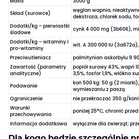
Masa
3000 g
węglan wapnia, nieaktywne
Skład (surowce)
dekstroza, chlorek sodu, 
Dodatki/kg – pierwiastki
cynk 4 000 mg (3b606), mi
śladowe
Dodatki/kg – witaminy i
wit. A 300 000 IU (3a672a), 
pro-witaminy
Przeciwutleniacz
palmitynian askorbylu 9 9
Zawartość (parametry
popiół surowy 43%, wapń 10
analityczne)
3,5%, fosfor 1,9%, włókno 
koń 500 kg: 50 g (2 miarki
Podawanie
wymieszaniu z paszą
Ograniczenie
nie przekraczać 350 g/koni
Warunki
poniżej 25°C, chronić prze
przechowywania
Informacja dodatkowa
wyłącznie dla zwierząt; p
Dla kogo będzie szczególnie p