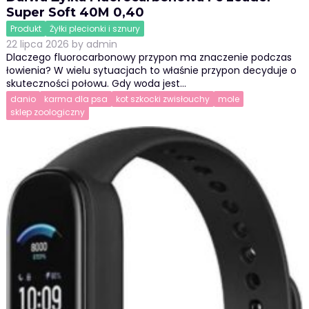
Super Soft 40M 0,40
Produkt
Żyłki plecionki i sznury
22 lipca 2026
by
admin
Dlaczego fluorocarbonowy przypon ma znaczenie podczas
łowienia? W wielu sytuacjach to właśnie przypon decyduje o
skuteczności połowu. Gdy woda jest…
danio
karma dla psa
kot szkocki zwisłouchy
mole
sklep zoologiczny