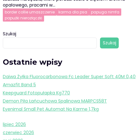
opałowego, pracami w…
border collie umaszczenie
karma dla psa
papuga nimfa
papużki nierozłączki
Szukaj
Szukaj
Ostatnie wpisy
Daiwa Żyłka Fluorocarbonowa Fc Leader Super Soft 40M 0,40
Amazfit Band 5
Keepguard Fotopułapka Kg770
Demon Piła Łańcuchowa Spalinowa MARPCS58T
Eyenimal Small Pet Automat Na Karmę 1,7kg
lipiec 2026
czerwiec 2026