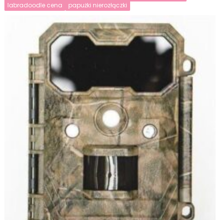
labradoodle cena
papużki nierozłączki