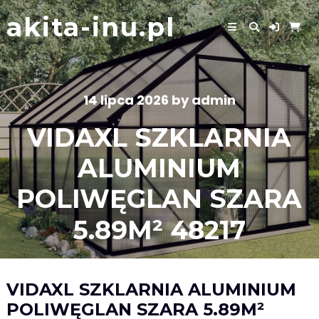
Skip
akita-inu.pl
to
content
14 lipca 2026
by
admin
VIDAXL SZKLARNIA
ALUMINIUM
POLIWĘGLAN SZARA
5.89M² 48217
VIDAXL SZKLARNIA ALUMINIUM
POLIWĘGLAN SZARA 5.89M²