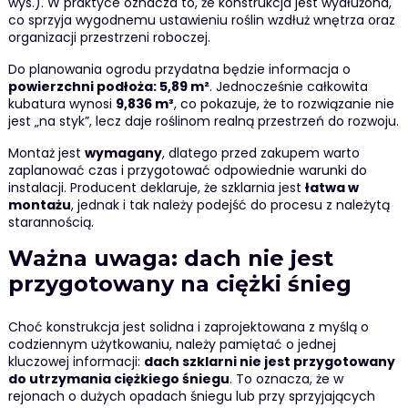
wys.). W praktyce oznacza to, że konstrukcja jest wydłużona,
co sprzyja wygodnemu ustawieniu roślin wzdłuż wnętrza oraz
organizacji przestrzeni roboczej.
Do planowania ogrodu przydatna będzie informacja o
powierzchni podłoża: 5,89 m²
. Jednocześnie całkowita
kubatura wynosi
9,836 m³
, co pokazuje, że to rozwiązanie nie
jest „na styk”, lecz daje roślinom realną przestrzeń do rozwoju.
Montaż jest
wymagany
, dlatego przed zakupem warto
zaplanować czas i przygotować odpowiednie warunki do
instalacji. Producent deklaruje, że szklarnia jest
łatwa w
montażu
, jednak i tak należy podejść do procesu z należytą
starannością.
Ważna uwaga: dach nie jest
przygotowany na ciężki śnieg
Choć konstrukcja jest solidna i zaprojektowana z myślą o
codziennym użytkowaniu, należy pamiętać o jednej
kluczowej informacji:
dach szklarni nie jest przygotowany
do utrzymania ciężkiego śniegu
. To oznacza, że w
rejonach o dużych opadach śniegu lub przy sprzyjających