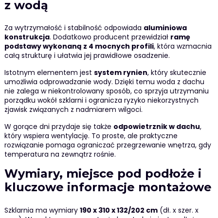
z wodą
Za wytrzymałość i stabilność odpowiada
aluminiowa
konstrukcja
. Dodatkowo producent przewidział
ramę
podstawy wykonaną z 4 mocnych profili
, która wzmacnia
całą strukturę i ułatwia jej prawidłowe osadzenie.
Istotnym elementem jest
system rynien
, który skutecznie
umożliwia odprowadzanie wody. Dzięki temu woda z dachu
nie zalega w niekontrolowany sposób, co sprzyja utrzymaniu
porządku wokół szklarni i ogranicza ryzyko niekorzystnych
zjawisk związanych z nadmiarem wilgoci.
W gorące dni przydaje się także
odpowietrznik w dachu
,
który wspiera wentylację. To proste, ale praktyczne
rozwiązanie pomaga ograniczać przegrzewanie wnętrza, gdy
temperatura na zewnątrz rośnie.
Wymiary, miejsce pod podłoże i
kluczowe informacje montażowe
Szklarnia ma wymiary
190 x 310 x 132/202 cm
(dł. x szer. x