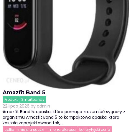
Amazfit Band 5
Produkt
Smartbandy
22 lipca 2026
by
admin
Amazfit Band 5: opaska, która pomaga zrozumieć sygnały z
organizmu Amazfit Band 5 to kompaktowa opaska, która
została zaprojektowana tak,…
collie
imię dla suczki
imiona dla psa
kot brytyjski cena