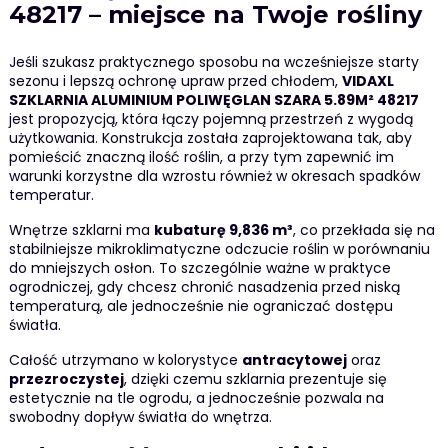
48217 – miejsce na Twoje rośliny
Jeśli szukasz praktycznego sposobu na wcześniejsze starty
sezonu i lepszą ochronę upraw przed chłodem,
VIDAXL
SZKLARNIA ALUMINIUM POLIWĘGLAN SZARA 5.89M² 48217
jest propozycją, która łączy pojemną przestrzeń z wygodą
użytkowania. Konstrukcja została zaprojektowana tak, aby
pomieścić znaczną ilość roślin, a przy tym zapewnić im
warunki korzystne dla wzrostu również w okresach spadków
temperatur.
Wnętrze szklarni ma
kubaturę 9,836 m³
, co przekłada się na
stabilniejsze mikroklimatyczne odczucie roślin w porównaniu
do mniejszych osłon. To szczególnie ważne w praktyce
ogrodniczej, gdy chcesz chronić nasadzenia przed niską
temperaturą, ale jednocześnie nie ograniczać dostępu
światła.
Całość utrzymano w kolorystyce
antracytowej
oraz
przezroczystej
, dzięki czemu szklarnia prezentuje się
estetycznie na tle ogrodu, a jednocześnie pozwala na
swobodny dopływ światła do wnętrza.