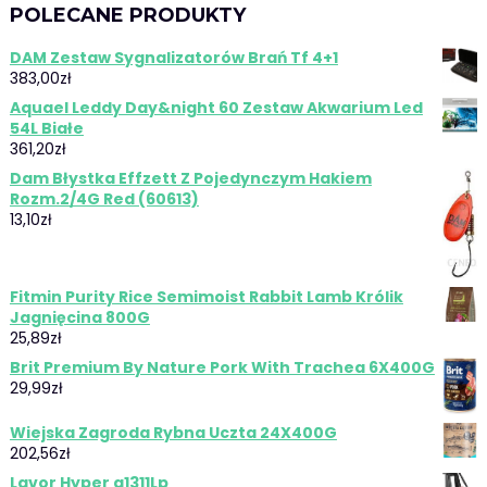
POLECANE PRODUKTY
DAM Zestaw Sygnalizatorów Brań Tf 4+1
383,00
zł
Aquael Leddy Day&night 60 Zestaw Akwarium Led
54L Białe
361,20
zł
Dam Błystka Effzett Z Pojedynczym Hakiem
Rozm.2/4G Red (60613)
13,10
zł
Fitmin Purity Rice Semimoist Rabbit Lamb Królik
Jagnięcina 800G
25,89
zł
Brit Premium By Nature Pork With Trachea 6X400G
29,99
zł
Wiejska Zagroda Rybna Uczta 24X400G
202,56
zł
Lavor Hyper a1311Lp