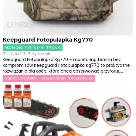
Keepguard Fotopułapka Kg770
Akcesoria myśliwskie
Produkt
22 lipca 2026
by
admin
Keepguard Fotopułapka Kg770 – monitoring terenu bez
kompromisów Keepguard Fotopułapka Kg770 to praktyczne
rozwiązanie dla osób, które chcą obserwować przyrodę,…
agama brodata
kot savannah
kot syberyjski