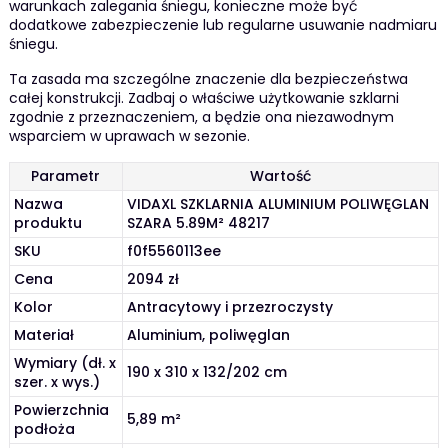
warunkach zalegania śniegu, konieczne może być
dodatkowe zabezpieczenie lub regularne usuwanie nadmiaru
śniegu.
Ta zasada ma szczególne znaczenie dla bezpieczeństwa
całej konstrukcji. Zadbaj o właściwe użytkowanie szklarni
zgodnie z przeznaczeniem, a będzie ona niezawodnym
wsparciem w uprawach w sezonie.
Parametr
Wartość
Nazwa
VIDAXL SZKLARNIA ALUMINIUM POLIWĘGLAN
produktu
SZARA 5.89M² 48217
SKU
f0f5560113ee
Cena
2094 zł
Kolor
Antracytowy i przezroczysty
Materiał
Aluminium, poliwęglan
Wymiary (dł. x
190 x 310 x 132/202 cm
szer. x wys.)
Powierzchnia
5,89 m²
podłoża