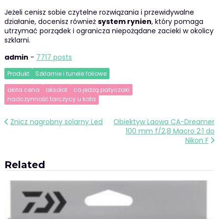
Jeżeli cenisz sobie czytelne rozwiązania i przewidywalne
działanie, docenisz również
system rynien
, który pomaga
utrzymać porządek i ogranicza niepożądane zacieki w okolicy
szklarni.
admin
-
7717 posts
Produkt
Szklarnie i tunele foliowe
akita cena
aksolot
co jedzą patyczaki
nadczynność tarczycy u kota
Nawigacja
Znicz nagrobny solarny Led
Obiektyw Laowa CA-Dreamer
100 mm f/2,8 Macro 2:1 do
wpisu
Nikon F
Related