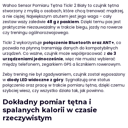
Wahoo Sensor Pomiaru Tętna Tickr 2 Biały to czujnik tętna
stworzony z myślą o osobach, które chcą trenować mądrzej,
a nie ciężej. Największym atutem jest jego waga – cały
zestaw waży zaledwie
48 g z paskiem
. Dzięki temu pas jest
praktycznie niezauważalny w trakcie biegu, jazdy na rowerze
czy treningu ogólnorozwojowego.
Tickr 2 wykorzystuje
połączenie Bluetooth oraz ANT+
, co
pozwala na płynną transmisję danych do kompatybilnych
urządzeń. Co ważne, czujnik może współpracować z
do 3
urządzeniami jednocześnie
, więc nie musisz wybierać
między telefonem, zegarkiem GPS a licznikiem rowerowym.
Żeby trening nie był zgadywaniem, czujnik został wyposażony
w
diody LED widoczne z góry
. Sygnalizują one status
połączenia oraz pracę w trakcie pomiaru tętna, dzięki czemu
szybciej wiesz, czy wszystko działa tak, jak powinno.
Dokładny pomiar tętna i
spalanych kalorii w czasie
rzeczywistym