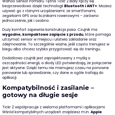
Wahoo Sensor Pomiaru Tętna Tickr 2 Biały łączy się
bezprzewodowo dzięki technologii
Bluetooth i ANT+
. Możesz
używać go z różnymi urządzeniami: ze smartfonami,
zegarkami GPS oraz licznikami rowerowymi – zarówno
jednocześnie, jak i osobno.
Duży komfort zapewnia konstrukcja pasa. Czujnik ma
wygodne, kompaktowe zapięcie z przodu
, które pomaga
utrzymać sensor w miejscu i ułatwia zakładanie oraz
zdejmowanie. To szczególnie ważne, jeśli często trenujesz w
biegu albo chcesz szybko przygotować się do treningu.
Dodatkowo czujnik jest zaprojektowany z myślą o
oszczędności energii, a diody LED potwierdzają, że połączenie
jest aktywne. Dzięki temu nie marnujesz czasu na ponowne
parowanie lub sprawdzanie, czy dane w ogóle trafiają do
aplikacji.
Kompatybilność i zasilanie –
gotowy na długie sesje
Tickr 2 współpracuje z wieloma platformami i aplikacjami.
Wśród kompatybilnych urządzeń znajdziesz m.in.
Apple