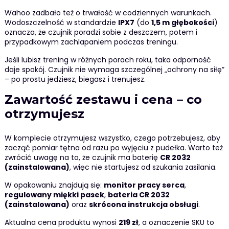
Wahoo zadbało też o trwałość w codziennych warunkach.
Wodoszczelność w standardzie
IPX7
(do
1,5 m głębokości
)
oznacza, że czujnik poradzi sobie z deszczem, potem i
przypadkowym zachlapaniem podczas treningu.
Jeśli lubisz trening w różnych porach roku, taka odporność
daje spokój. Czujnik nie wymaga szczególnej „ochrony na siłę”
– po prostu jedziesz, biegasz i trenujesz.
Zawartość zestawu i cena – co
otrzymujesz
W komplecie otrzymujesz wszystko, czego potrzebujesz, aby
zacząć pomiar tętna od razu po wyjęciu z pudełka. Warto też
zwrócić uwagę na to, że czujnik ma baterię
CR 2032
(zainstalowana)
, więc nie startujesz od szukania zasilania.
W opakowaniu znajdują się:
monitor pracy serca
,
regulowany miękki pasek
,
bateria CR 2032
(zainstalowana)
oraz
skrócona instrukcja obsługi
.
Aktualna cena produktu wynosi
219 zł
, a oznaczenie SKU to