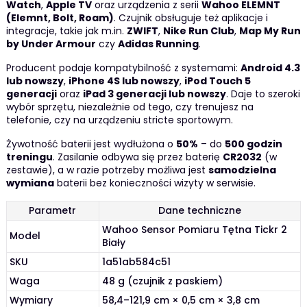
Watch
,
Apple TV
oraz urządzenia z serii
Wahoo ELEMNT
(Elemnt, Bolt, Roam)
. Czujnik obsługuje też aplikacje i
integracje, takie jak m.in.
ZWIFT
,
Nike Run Club
,
Map My Run
by Under Armour
czy
Adidas Running
.
Producent podaje kompatybilność z systemami:
Android 4.3
lub nowszy
,
iPhone 4S lub nowszy
,
iPod Touch 5
generacji
oraz
iPad 3 generacji lub nowszy
. Daje to szeroki
wybór sprzętu, niezależnie od tego, czy trenujesz na
telefonie, czy na urządzeniu stricte sportowym.
Żywotność baterii jest wydłużona o
50%
– do
500 godzin
treningu
. Zasilanie odbywa się przez baterię
CR2032
(w
zestawie), a w razie potrzeby możliwa jest
samodzielna
wymiana
baterii bez konieczności wizyty w serwisie.
Parametr
Dane techniczne
Wahoo Sensor Pomiaru Tętna Tickr 2
Model
Biały
SKU
1a51ab584c51
Waga
48 g (czujnik z paskiem)
Wymiary
58,4–121,9 cm × 0,5 cm × 3,8 cm