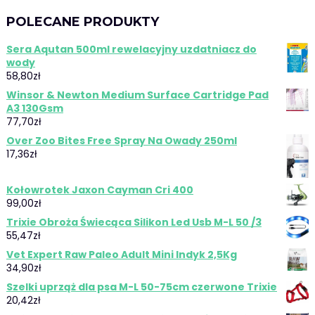
POLECANE PRODUKTY
Sera Aqutan 500ml rewelacyjny uzdatniacz do
wody
58,80
zł
Winsor & Newton Medium Surface Cartridge Pad
A3 130Gsm
77,70
zł
Over Zoo Bites Free Spray Na Owady 250ml
17,36
zł
Kołowrotek Jaxon Cayman Cri 400
99,00
zł
Trixie Obroża Świecąca Silikon Led Usb M-L 50 /3
55,47
zł
Vet Expert Raw Paleo Adult Mini Indyk 2,5Kg
34,90
zł
Szelki uprząż dla psa M-L 50-75cm czerwone Trixie
20,42
zł