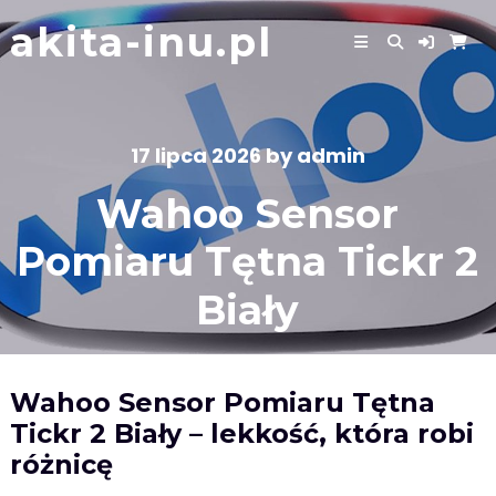
Skip
akita-inu.pl
to
content
17 lipca 2026
by
admin
Wahoo Sensor
Pomiaru Tętna Tickr 2
Biały
Wahoo Sensor Pomiaru Tętna
Tickr 2 Biały – lekkość, która robi
różnicę