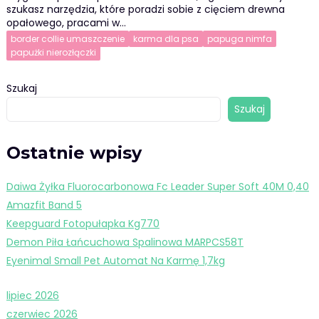
szukasz narzędzia, które poradzi sobie z cięciem drewna
opałowego, pracami w…
border collie umaszczenie
karma dla psa
papuga nimfa
papużki nierozłączki
Szukaj
Szukaj
Ostatnie wpisy
Daiwa Żyłka Fluorocarbonowa Fc Leader Super Soft 40M 0,40
Amazfit Band 5
Keepguard Fotopułapka Kg770
Demon Piła Łańcuchowa Spalinowa MARPCS58T
Eyenimal Small Pet Automat Na Karmę 1,7kg
lipiec 2026
czerwiec 2026