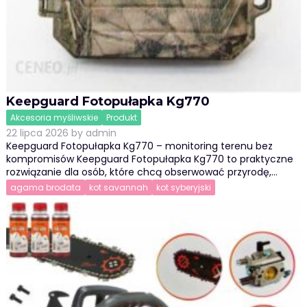
Keepguard Fotopułapka Kg770
Akcesoria myśliwskie
Produkt
22 lipca 2026
by
admin
Keepguard Fotopułapka Kg770 – monitoring terenu bez
kompromisów Keepguard Fotopułapka Kg770 to praktyczne
rozwiązanie dla osób, które chcą obserwować przyrodę,…
agama brodata
kot savannah
kot syberyjski