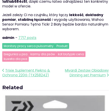
1a51ab584c51
, dzięki czemu łatwo odnajdziesz ten konkretny
model w ofercie.
Jeżeli zależy Ci na czujniku, który łączy
lekkość
,
dokładny
pomiar
,
stabilną łączność
i wygodę użytkowania, Wahoo
Sensor Pomiaru Tętna Tickr 2 Biały będzie bardzo naturalnym
wyborem.
admin
-
7717 posts
Monitory pracy serca pulsometry
Produkt
biegunka u psa
karmy dla psów
kot brytyjski cena
kuweta dla psa
Nawigacja
Trixie Suplement Piękno &
Mivardi Zestaw Obiadowy
Ochrona 220G (TX258242)
Dinning set Premium
wpisu
Related