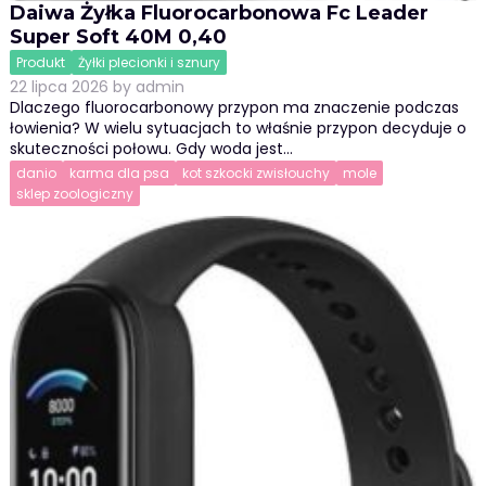
Daiwa Żyłka Fluorocarbonowa Fc Leader
Super Soft 40M 0,40
Produkt
Żyłki plecionki i sznury
22 lipca 2026
by
admin
Dlaczego fluorocarbonowy przypon ma znaczenie podczas
łowienia? W wielu sytuacjach to właśnie przypon decyduje o
skuteczności połowu. Gdy woda jest…
danio
karma dla psa
kot szkocki zwisłouchy
mole
sklep zoologiczny