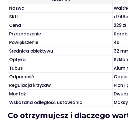
Nazwa
Walth
SKU
d749c
Cena
229 zł
Przeznaczenie
Karab
Powiększenie
4x
Średnica obiektywu
32 m
Optyka
Szkla
Tubus
Alumi
Odporność
Odpor
Regulacja krzyżaw
Pion i
Montaż
Dwucz
Wskazana odległość ustawiania
Maksy
Co otrzymujesz i dlaczego war