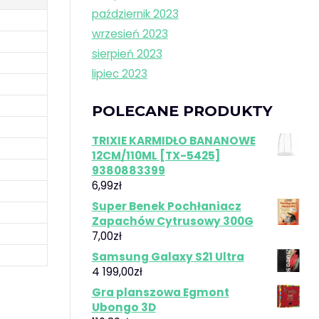
październik 2023
wrzesień 2023
sierpień 2023
lipiec 2023
POLECANE PRODUKTY
TRIXIE KARMIDŁO BANANOWE
12CM/110ML [TX-5425]
9380883399
6,99
zł
Super Benek Pochłaniacz
Zapachów Cytrusowy 300G
7,00
zł
Samsung Galaxy S21 Ultra
4 199,00
zł
Gra planszowa Egmont
Ubongo 3D