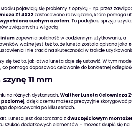
rodku pojawiają się problemy z optyką – np. przez zawilgoc
nicza Zf 4X32
zastosowano rozwiązanie, które pomaga u
 wypełniona suchym azotem
. To podejście sprzyja uzysk
mów związanych z wilgocią.
minium
zapewnia solidność w codziennym użytkowaniu, a
owników ważne jest też to, że luneta została opisana jako
o
stawienia i nie tracić na skuteczności w trakcie użytkowani
zy się też to, jak łatwo luneta daje się ustawić. W tym mode
, co pomaga dopasować celowanie do konkretnej odległośc
a szynę 11 mm
aniu na różnych dystansach.
Walther Luneta Celownicza Z
i poziomej
, dzięki czemu możesz precyzyjnie skorygować p
aga dopracowania po kilku seriach.
art. Luneta jest dostarczana z
dwuczęściowym montaże
azu szukać dodatkowych elementów – możesz skupić się na