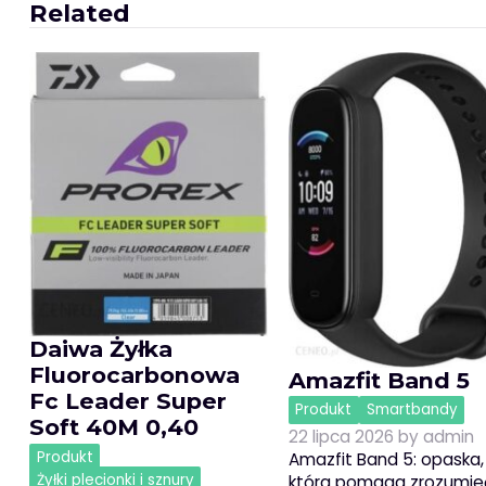
Related
Daiwa Żyłka
Fluorocarbonowa
Amazfit Band 5
Fc Leader Super
Produkt
Smartbandy
Soft 40M 0,40
22 lipca 2026
by
admin
Produkt
Amazfit Band 5: opaska,
Żyłki plecionki i sznury
która pomaga zrozumie