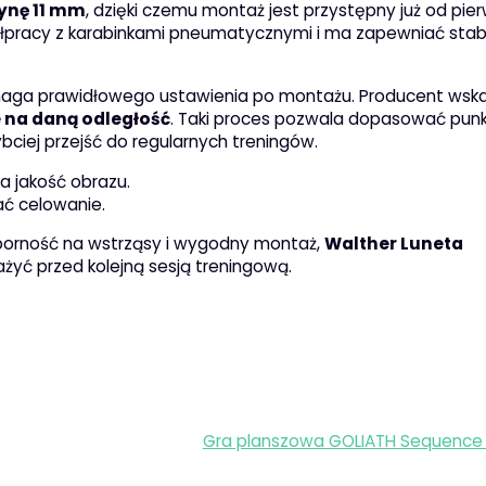
ynę 11 mm
, dzięki czemu montaż jest przystępny już od pi
łpracy z karabinkami pneumatycznymi i ma zapewniać stab
ymaga prawidłowego ustawienia po montażu. Producent wska
e na daną odległość
. Taki proces pozwala dopasować pun
bciej przejść do regularnych treningów.
 jakość obrazu.
ć celowanie.
 odporność na wstrząsy i wygodny montaż,
Walther Luneta
ażyć przed kolejną sesją treningową.
Gra planszowa GOLIATH Sequence 