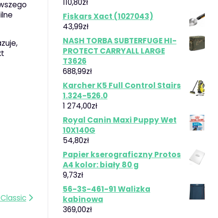
110,80
zł
erwszego
ilne
Fiskars Xact (1027043)
43,99
zł
NASH TORBA SUBTERFUGE HI-
zuje,
PROTECT CARRYALL LARGE
kt
T3626
688,99
zł
Karcher K5 Full Control Stairs
1.324-526.0
1 274,00
zł
Royal Canin Maxi Puppy Wet
10X140G
54,80
zł
Papier kserograficzny Protos
A4 kolor: biały 80 g
9,73
zł
56-3S-461-91 Walizka
Classic
kabinowa
369,00
zł