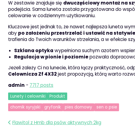
W zestawie znajduje się
dwuczęściowy montaż na sz
podejścia. Sama luneta została przygotowana do wspó
celowanie w codziennym użytkowaniu.
Kluczowe jest jednak to, że nawet najlepsza luneta w
aby
po założeniu przestrzelać i ustawić na statywi
trafienia do Twoich warunków strzelania, a w efekcie szy
Szklana optyka
wypełniona suchym azotem wspiera
Regulacja w pionie i poziomie
pozwala dopracowa
Jeżeli zależy Ci na lunecie, która łączy praktyczność,
Celownicza Zf 4X32
jest propozycją, którą warto rozw
admin
-
7717 posts
Lunety i celowniki
Produkt
chomik syryjski
gryfonik
pies domowy
sen o psie
Nawigacja
Flawitol z Hmb dla psów aktywnych 2kg
wpisu