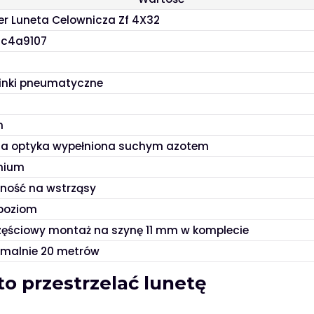
er Luneta Celownicza Zf 4X32
c4a9107
inki pneumatyczne
m
na optyka wypełniona suchym azotem
nium
ność na wstrząsy
 poziom
ęściowy montaż na szynę 11 mm w komplecie
malnie 20 metrów
to przestrzelać lunetę