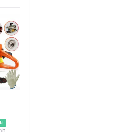
kt
in