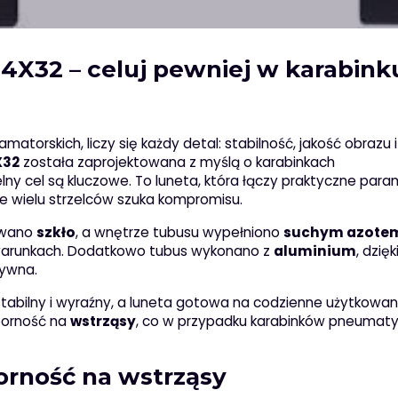
4X32 – celuj pewniej w karabink
matorskich, liczy się każdy detal: stabilność, jakość obrazu i
X32
została zaprojektowana z myślą o karabinkach
y cel są kluczowe. To luneta, która łączy praktyczne para
 wielu strzelców szuka kompromisu.
owano
szkło
, a wnętrze tubusu wypełniono
suchym azote
h warunkach. Dodatkowo tubus wykonano z
aluminium
, dzię
tywna.
tabilny i wyraźny, a luneta gotowa na codzienne użytkowan
porność na
wstrząsy
, co w przypadku karabinków pneumat
orność na wstrząsy