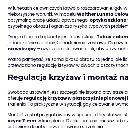
W lunetach celowniczych łatwo o rozczarowanie, gdy w ś
niekorzystne warunki. W modelu
Walther Luneta Celow
optymalną pracę układu optycznego:
optyka szklana
czytelnego obrazu i ogranicza ryzyko typowych proble
Drugim filarem tej lunety jest konstrukcja.
Tubus z alu
jednocześnie nie obciąża nadmiernie zestawu. Dla użytk
na wstrząsy
– czyli zaprojektowana tak, aby utrzymać u
Warto pamiętać, że sama jakość obrazu to jedno, ale lic
przewidziano regulację krzyżaw w dwóch płaszczyznach
Regulacja krzyżaw i montaż n
Swoboda ustawień jest szczególnie istotna przy strzel
oferuje
regulację krzyżaw w płaszczyźnie pionowej 
trafienia. To praktyczne w sytuacji, gdy celowanie wym
Montaż został przygotowany w sposób, który ułatwia st
szynę 11 mm
w komplecie. Dzięki temu nie musisz od r
ustawieniu lunety i przygotowaniu strzelania.