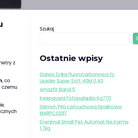
u
Szukaj
Ostatnie wpisy
metry z
Daiwa Żyłka Fluorocarbonowa Fc
m
, co
Leader Super Soft 40M 0,40
ki czemu
Amazfit Band 5
Keepguard Fotopułapka Kg770
ie.
Demon Piła Łańcuchowa Spalinowa
ycznych
MARPCS58T
Eyenimal Small Pet Automat Na Karmę
1,7kg