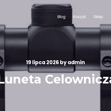
Blog
Koszyk
Sklep
19 lipca 2026
by
admin
Luneta Celownicz