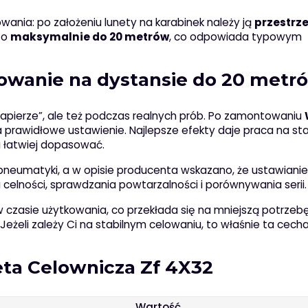
nia: po założeniu lunety na karabinek należy ją
przestrze
 to
maksymalnie do 20 metrów
, co odpowiada typowym
owanie na dystansie do 20 metr
papierze”, ale też podczas realnych prób. Po zamontowaniu
 prawidłowe ustawienie. Najlepsze efekty daje praca na st
a łatwiej dopasować.
pneumatyki, a w opisie producenta wskazano, że ustawiani
u celności, sprawdzania powtarzalności i porównywania serii.
zasie użytkowania, co przekłada się na mniejszą potrzeb
Jeżeli zależy Ci na stabilnym celowaniu, to właśnie ta cec
ta Celownicza Zf 4X32
Wartość