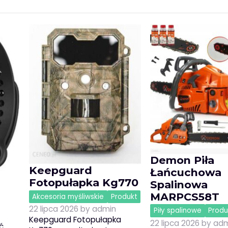
Demon Piła
Keepguard
Łańcuchowa
Fotopułapka Kg770
Spalinowa
MARPCS58T
Akcesoria myśliwskie
Produkt
22 lipca 2026
by
admin
Piły spalinowe
Produ
Keepguard Fotopułapka
22 lipca 2026
by
adm
ć