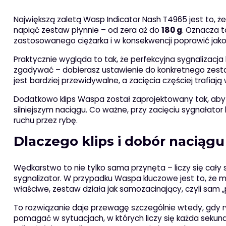
Największą zaletą Wasp Indicator Nash T4965 jest to, że
napiąć zestaw płynnie – od zera aż do
180 g
. Oznacza 
zastosowanego ciężarka i w konsekwencji poprawić jakoś
Praktycznie wygląda to tak, że perfekcyjna sygnalizacja 
zgadywać – dobierasz ustawienie do konkretnego zestaw
jest bardziej przewidywalne, a zacięcia częściej trafiają 
Dodatkowo klips Waspa został zaprojektowany tak, ab
silniejszym naciągu. Co ważne, przy zacięciu sygnałator
ruchu przez rybę.
Dlaczego klips i dobór naciągu
Wędkarstwo to nie tylko sama przynęta – liczy się cały 
sygnalizator. W przypadku Waspa kluczowe jest to, że
właściwe, zestaw działa jak samozacinający, czyli sa
To rozwiązanie daje przewagę szczególnie wtedy, gdy r
pomagać w sytuacjach, w których liczy się każda sekunda 