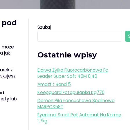
 pod
Szukaj
65 może
a jak
Ostatnie wpisy
arek z
Daiwa Żyłka Fluorocarbonowa Fc
yskujesz
Leader Super Soft 40M 0,40
Amazfit Band 5
Keepguard Fotopułapka Kg770
od
nęty lub
Demon Piła Łańcuchowa Spalinowa
MARPCS58T
Eyenimal Small Pet Automat Na Karmę
1,7kg