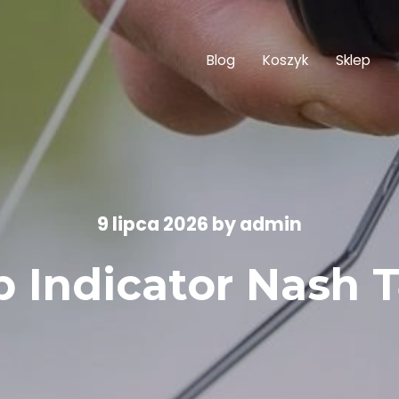
Blog
Koszyk
Sklep
9 lipca 2026
by
admin
 Indicator Nash 