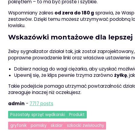
pokrętłem – to ma być proste i szybkie.
Wspomniany zakres
od zera do 180 g
sprawia, że Wasp 
zestawów. Dzięki temu możesz utrzymywać podobną logikę
łowisku.
Wskazówki montażowe dla lepszej p
Żeby sygnalizator działał tak, jak został zaprojektowan
poprawne prowadzenie linki oraz właściwe ustawienie n
Dobierz naciąg do wagi ciężarka, aby uzyskać możliwi
Upewnij się, że klips pewnie trzyma zarówno
żyłkę
, ja
Takie podejście pomaga utrzymać powtarzalność działan
zareaguje inaczej niż oczekujesz.
admin
-
7717 posts
Pozostały sprzęt wędkarski
Produkt
gryfonik
pomsky
skalar
szkocki zwisłouchy