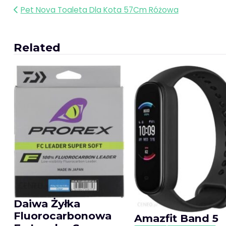
Nawigacja
Pet Nova Toaleta Dla Kota 57Cm Różowa
wpisu
Related
Daiwa Żyłka
Fluorocarbonowa
Amazfit Band 5