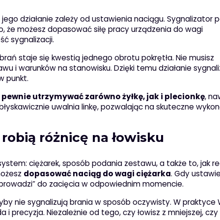
 jego działanie zależy od ustawienia naciągu. Sygnalizator 
to, że możesz dopasować siłę pracy urządzenia do wagi
ć sygnalizacji.
brań staje się kwestią jednego obrotu pokrętła. Nie musisz
u i warunków na stanowisku. Dzięki temu działanie sygnal
w punkt.
y
pewnie utrzymywać zarówno żyłkę, jak i plecionkę
, na
 błyskawicznie uwalnia linkę, pozwalając na skuteczne wyko
 robią różnicę na łowisku
system: ciężarek, sposób podania zestawu, a także to, jak r
 możesz
dopasować naciąg do wagi ciężarka
. Gdy ustawie
m „prowadzi” do zacięcia w odpowiednim momencie.
yby nie sygnalizują brania w sposób oczywisty. W praktyc
i precyzja. Niezależnie od tego, czy łowisz z mniejszej, czy