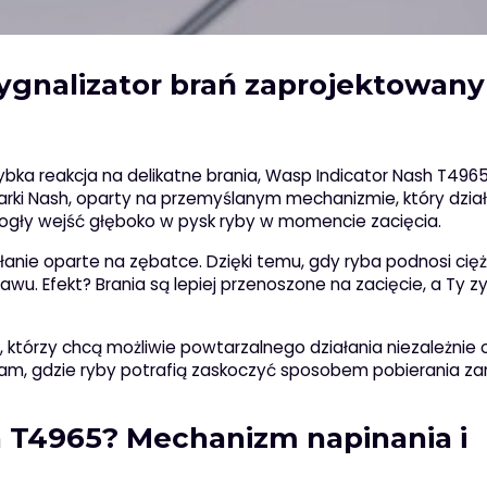
ygnalizator brań zaprojektowany
ybka reakcja na delikatne brania, Wasp Indicator Nash T49
rki Nash, oparty na przemyślanym mechanizmie, który dział
 mogły wejść głęboko w pysk ryby w momencie zacięcia.
anie oparte na zębatce. Dzięki temu, gdy ryba podnosi cięż
wu. Efekt? Brania są lepiej przenoszone na zacięcie, a Ty z
, którzy chcą możliwie powtarzalnego działania niezależnie 
tam, gdzie ryby potrafią zaskoczyć sposobem pobierania za
h T4965? Mechanizm napinania i