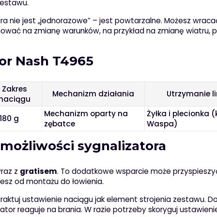
zestawu.
ora nie jest „jednorazowe” – jest powtarzalne. Możesz wraca
eagować na zmianę warunków, na przykład na zmianę wiatru, p
or Nash T4965
Zakres
Mechanizm działania
Utrzymanie li
naciągu
Mechanizm oparty na
Żyłka i plecionka (
180 g
zębatce
Waspa)
 możliwości sygnalizatora
raz z
gratisem
. To dodatkowe wsparcie może przyspieszy
iesz od montażu do łowienia.
raktuj ustawienie naciągu jak element strojenia zestawu. D
izator reaguje na brania. W razie potrzeby skoryguj ustawieni