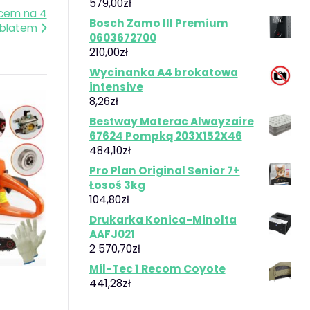
579,00
zł
scem na 4
Bosch Zamo III Premium
 blatem
0603672700
210,00
zł
Wycinanka A4 brokatowa
intensive
8,26
zł
Bestway Materac Alwayzaire
67624 Pompką 203X152X46
484,10
zł
Pro Plan Original Senior 7+
Łosoś 3kg
104,80
zł
Drukarka Konica-Minolta
AAFJ021
2 570,70
zł
Mil-Tec 1 Recom Coyote
441,28
zł