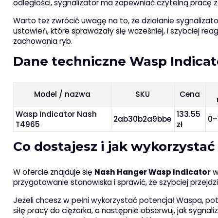
odległości, sygnalizator ma zapewniać czytelną pracę 
Warto też zwrócić uwagę na to, że działanie sygnalizat
ustawień, które sprawdzały się wcześniej, i szybciej r
zachowania ryb.
Dane techniczne Wasp Indicat
Model / nazwa
SKU
Cena
Wasp Indicator Nash
133.55
2ab30b2a9bbe
0–
T4965
zł
Co dostajesz i jak wykorzystać
W ofercie znajduje się
Nash Hanger Wasp Indicator
w
przygotowanie stanowiska i sprawić, że szybciej przejdz
Jeżeli chcesz w pełni wykorzystać potencjał Waspa, pot
siłę pracy do ciężarka, a następnie obserwuj, jak sygnal