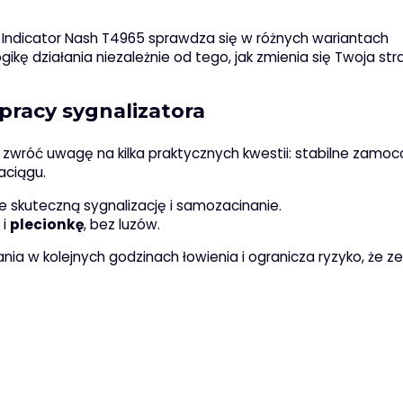
Indicator Nash T4965 sprawdza się w różnych wariantach
 działania niezależnie od tego, jak zmienia się Twoja str
racy sygnalizatora
y, zwróć uwagę na kilka praktycznych kwestii: stabilne zamo
aciągu.
e skuteczną sygnalizację i samozacinanie.
k i
plecionkę
, bez luzów.
ia w kolejnych godzinach łowienia i ogranicza ryzyko, że z