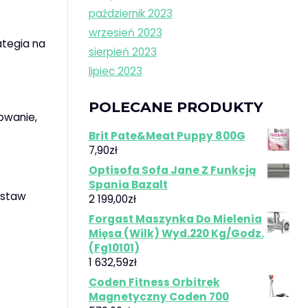
październik 2023
wrzesień 2023
ategia na
sierpień 2023
lipiec 2023
POLECANE PRODUKTY
cowanie,
Brit Pate&Meat Puppy 800G
7,90
zł
Optisofa Sofa Jane Z Funkcją
Spania Bazalt
estaw
2 199,00
zł
Forgast Maszynka Do Mielenia
Mięsa (Wilk) Wyd.220 Kg/Godz.
(Fg10101)
1 632,59
zł
Coden Fitness Orbitrek
Magnetyczny Coden 700