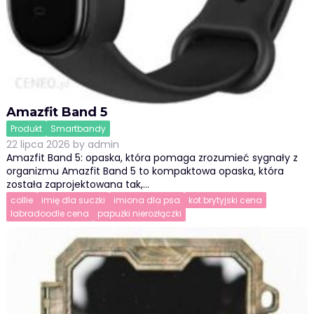
Amazfit Band 5
Produkt
Smartbandy
22 lipca 2026
by
admin
Amazfit Band 5: opaska, która pomaga zrozumieć sygnały z
organizmu Amazfit Band 5 to kompaktowa opaska, która
została zaprojektowana tak,…
collie
imię dla suczki
imiona dla psa
kot brytyjski cena
labradoodle cena
papużki nierozłączki