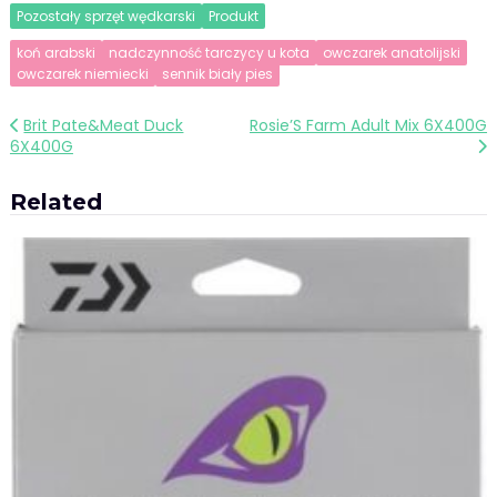
Pozostały sprzęt wędkarski
Produkt
koń arabski
nadczynność tarczycy u kota
owczarek anatolijski
owczarek niemiecki
sennik biały pies
Nawigacja
Brit Pate&Meat Duck
Rosie’S Farm Adult Mix 6X400G
6X400G
wpisu
Related