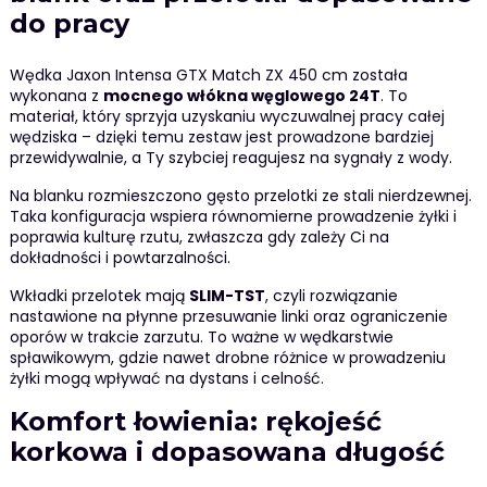
do pracy
Wędka Jaxon Intensa GTX Match ZX 450 cm została
wykonana z
mocnego włókna węglowego 24T
. To
materiał, który sprzyja uzyskaniu wyczuwalnej pracy całej
wędziska – dzięki temu zestaw jest prowadzone bardziej
przewidywalnie, a Ty szybciej reagujesz na sygnały z wody.
Na blanku rozmieszczono gęsto przelotki ze stali nierdzewnej.
Taka konfiguracja wspiera równomierne prowadzenie żyłki i
poprawia kulturę rzutu, zwłaszcza gdy zależy Ci na
dokładności i powtarzalności.
Wkładki przelotek mają
SLIM-TST
, czyli rozwiązanie
nastawione na płynne przesuwanie linki oraz ograniczenie
oporów w trakcie zarzutu. To ważne w wędkarstwie
spławikowym, gdzie nawet drobne różnice w prowadzeniu
żyłki mogą wpływać na dystans i celność.
Komfort łowienia: rękojeść
korkowa i dopasowana długość