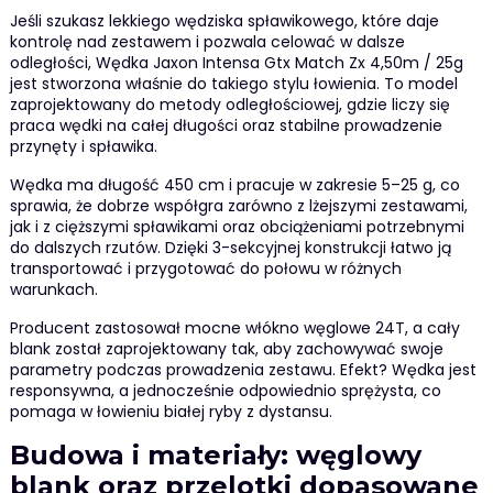
Jeśli szukasz lekkiego wędziska spławikowego, które daje
kontrolę nad zestawem i pozwala celować w dalsze
odległości, Wędka Jaxon Intensa Gtx Match Zx 4,50m / 25g
jest stworzona właśnie do takiego stylu łowienia. To model
zaprojektowany do metody odległościowej, gdzie liczy się
praca wędki na całej długości oraz stabilne prowadzenie
przynęty i spławika.
Wędka ma długość 450 cm i pracuje w zakresie 5–25 g, co
sprawia, że dobrze współgra zarówno z lżejszymi zestawami,
jak i z cięższymi spławikami oraz obciążeniami potrzebnymi
do dalszych rzutów. Dzięki 3-sekcyjnej konstrukcji łatwo ją
transportować i przygotować do połowu w różnych
warunkach.
Producent zastosował mocne włókno węglowe 24T, a cały
blank został zaprojektowany tak, aby zachowywać swoje
parametry podczas prowadzenia zestawu. Efekt? Wędka jest
responsywna, a jednocześnie odpowiednio sprężysta, co
pomaga w łowieniu białej ryby z dystansu.
Budowa i materiały: węglowy
blank oraz przelotki dopasowane