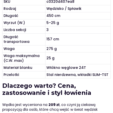
SKU
c0320d407ea8
Rodzaj
Wędzisko / Spławik
Długość
450 cm
Wyrzut (W.)
5–25 g
Liczba sekcji
3
Długość
157 cm
transportowa
Waga
275 g
Waga maksymalna
25 g
(C.W. max)
Materiał blanku
Włókno węglowe 24T
Przelotki
Stal nierdzewna, wkładki SLIM-TST
Dlaczego warto? Cena,
zastosowanie i styl łowienia
Wędka jest wyceniona na
209 zł
, co czyni ją ciekawą
propozycją dla osób, które chcą wejść w świat wędzisk