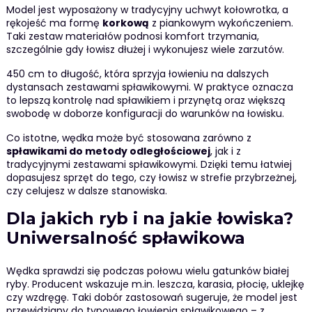
Model jest wyposażony w tradycyjny uchwyt kołowrotka, a
rękojeść ma formę
korkową
z piankowym wykończeniem.
Taki zestaw materiałów podnosi komfort trzymania,
szczególnie gdy łowisz dłużej i wykonujesz wiele zarzutów.
450 cm to długość, która sprzyja łowieniu na dalszych
dystansach zestawami spławikowymi. W praktyce oznacza
to lepszą kontrolę nad spławikiem i przynętą oraz większą
swobodę w doborze konfiguracji do warunków na łowisku.
Co istotne, wędka może być stosowana zarówno z
spławikami do metody odległościowej
, jak i z
tradycyjnymi zestawami spławikowymi. Dzięki temu łatwiej
dopasujesz sprzęt do tego, czy łowisz w strefie przybrzeżnej,
czy celujesz w dalsze stanowiska.
Dla jakich ryb i na jakie łowiska?
Uniwersalność spławikowa
Wędka sprawdzi się podczas połowu wielu gatunków białej
ryby. Producent wskazuje m.in. leszcza, karasia, płocię, uklejkę
czy wzdręgę. Taki dobór zastosowań sugeruje, że model jest
przewidziany do typowego łowienia spławikowego – z