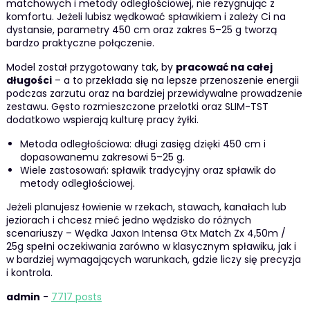
matchowych i metody odległościowej, nie rezygnując z
komfortu. Jeżeli lubisz wędkować spławikiem i zależy Ci na
dystansie, parametry 450 cm oraz zakres 5–25 g tworzą
bardzo praktyczne połączenie.
Model został przygotowany tak, by
pracować na całej
długości
– a to przekłada się na lepsze przenoszenie energii
podczas zarzutu oraz na bardziej przewidywalne prowadzenie
zestawu. Gęsto rozmieszczone przelotki oraz SLIM-TST
dodatkowo wspierają kulturę pracy żyłki.
Metoda odległościowa: długi zasięg dzięki 450 cm i
dopasowanemu zakresowi 5–25 g.
Wiele zastosowań: spławik tradycyjny oraz spławik do
metody odległościowej.
Jeżeli planujesz łowienie w rzekach, stawach, kanałach lub
jeziorach i chcesz mieć jedno wędzisko do różnych
scenariuszy – Wędka Jaxon Intensa Gtx Match Zx 4,50m /
25g spełni oczekiwania zarówno w klasycznym spławiku, jak i
w bardziej wymagających warunkach, gdzie liczy się precyzja
i kontrola.
admin
-
7717 posts