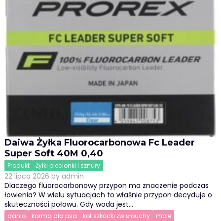
Daiwa Żyłka Fluorocarbonowa Fc Leader
Super Soft 40M 0,40
Produkt
Żyłki plecionki i sznury
22 lipca 2026
by
admin
Dlaczego fluorocarbonowy przypon ma znaczenie podczas
łowienia? W wielu sytuacjach to właśnie przypon decyduje o
skuteczności połowu. Gdy woda jest…
danio
karma dla psa
kot szkocki zwisłouchy
mole