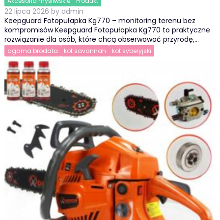
Akcesoria myśliwskie
Produkt
22 lipca 2026
by
admin
Keepguard Fotopułapka Kg770 – monitoring terenu bez
kompromisów Keepguard Fotopułapka Kg770 to praktyczne
rozwiązanie dla osób, które chcą obserwować przyrodę,…
agama brodata
kot savannah
kot syberyjski