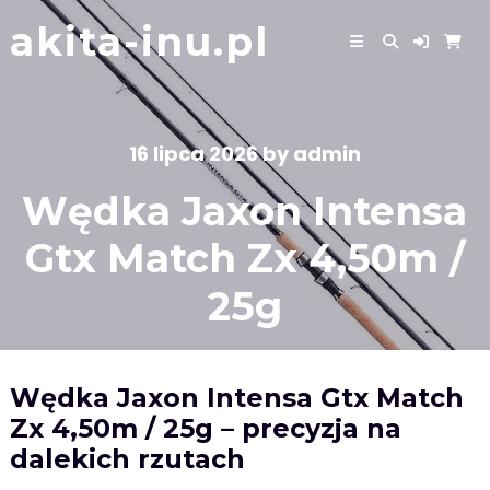
Skip
akita-inu.pl
to
content
16 lipca 2026
by
admin
Wędka Jaxon Intensa
Gtx Match Zx 4,50m /
25g
Wędka Jaxon Intensa Gtx Match
Zx 4,50m / 25g – precyzja na
dalekich rzutach