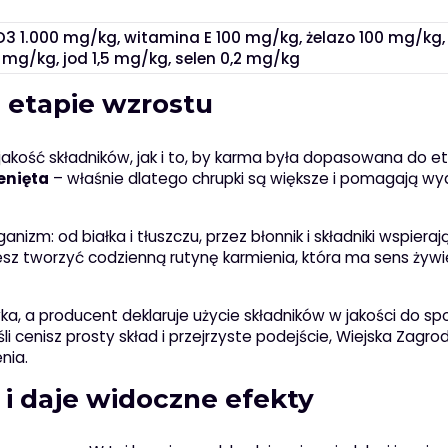
3 1.000 mg/kg, witamina E 100 mg/kg, żelazo 100 mg/kg,
mg/kg, jod 1,5 mg/kg, selen 0,2 mg/kg
a etapie wzrostu
o jakość składników, jak i to, by karma była dopasowana do e
enięta
– właśnie dlatego chrupki są większe i pomagają wy
zm: od białka i tłuszczu, przez błonnik i składniki wspieraj
żesz tworzyć codzienną rutynę karmienia, która ma sens żyw
, a producent deklaruje użycie składników w jakości do sp
i cenisz prosty skład i przejrzyste podejście, Wiejska Zagro
nia.
 i daje widoczne efekty