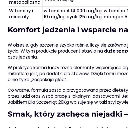
metaboliczna
Witaminy i
witamina A 14.000 mg/kg, witamina D
minerały
10 mg/kg, cynk 125 mg/kg, mangan 5 
Komfort jedzenia i wsparcie n
W okresie, gdy szczenię szybko rośnie, liczy się zarówn
życia. W tym produkcie producent stawia na
duże szcz
czas jedzenia.
W praktyce karma łączy różne elementy wspierające organi
mikroflorę jelit, po dodatki dla stawów. Dzięki temu mo
a nie tylko „zaspokaja głód”.
Co ważne, formuła została przygotowana przez dietetyka
przez ludzi oraz współpracę z lokalnymi dostawcami. Jeśl
Jabłkiem Dla Szczeniąt 20Kg wpisuje się w taki styl żywie
Smak, który zachęca niejadki –