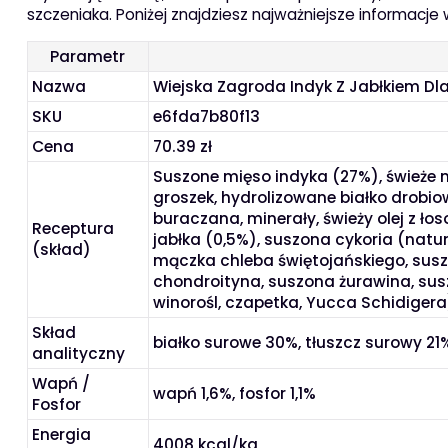
szczeniaka. Poniżej znajdziesz najważniejsze informacje
Parametr
Nazwa
Wiejska Zagroda Indyk Z Jabłkiem Dl
SKU
e6fda7b80f13
Cena
70.39 zł
Suszone mięso indyka (27%), świeże m
groszek, hydrolizowane białko drobio
buraczana, minerały, świeży olej z ło
Receptura
jabłka (0,5%), suszona cykoria (natu
(skład)
mączka chleba świętojańskiego, susz
chondroityna, suszona żurawina, susz
winorośl, czapetka, Yucca Schidiger
Skład
białko surowe 30%, tłuszcz surowy 21
analityczny
Wapń /
wapń 1,6%, fosfor 1,1%
Fosfor
Energia
4008 kcal/kg