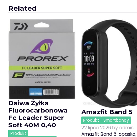
wpisu
Related
Daiwa Żyłka
Fluorocarbonowa
Amazfit Band 5
Fc Leader Super
Produkt
Smartbandy
Soft 40M 0,40
22 lipca 2026
by
admin
Produkt
Amazfit Band 5: opaska,