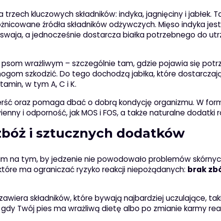
rzech kluczowych składników: indyka, jagnięciny i jabłek. T
óżnicowane źródła składników odżywczych. Mięso indyka jes
zyswaja, a jednocześnie dostarcza białka potrzebnego do ut
wa psom wrażliwym – szczególnie tam, gdzie pojawia się pot
ogom szkodzić. Do tego dochodzą jabłka, które dostarczaj
amin, w tym A, C i K.
 sierść oraz pomaga dbać o dobrą kondycję organizmu. W for
nny i odporność, jak MOS i FOS, a także naturalne dodatki ro
zbóż i sztucznych dodatków
 im na tym, by jedzenie nie powodowało problemów skórnyc
tóre ma ograniczać ryzyko reakcji niepożądanych:
brak zbó
zawiera składników, które bywają najbardziej uczulające, taki
 gdy Twój pies ma wrażliwą dietę albo po zmianie karmy re