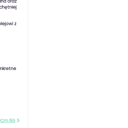
ina oraz
chętniej
olejowi z
onkretne
10Cm 6G