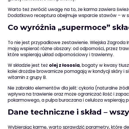
Warto też zwrócić uwagę na to, że karma zawiera świeże
Dodatkowo receptura obejmuje wsparcie stawów – w skła
Co wyróżnia „supermoce” skł
To nie jest przypadkowe zestawienie. Wiejska Zagroda I
mają wspierać różne obszary: od odporności, przez trawie
które wspierają układ odpornościowy i trawienny.
W składzie jest też
olej z łososia
, bogaty w kwasy tłusz
kolei drożdże browarnicze pomagają w kondycji skóry i s
witamin z grupy B.
Nie zabrakło elementów dla jelit: cykoria (naturalne źródł
wpływa na trawienie oraz może ograniczać ilość i zapa
pokarmowego, a pulpa buraczana i celuloza wspierają
Dane techniczne i skład – wsz
Wybierając karmę, warto sprawdzić parametry, które d