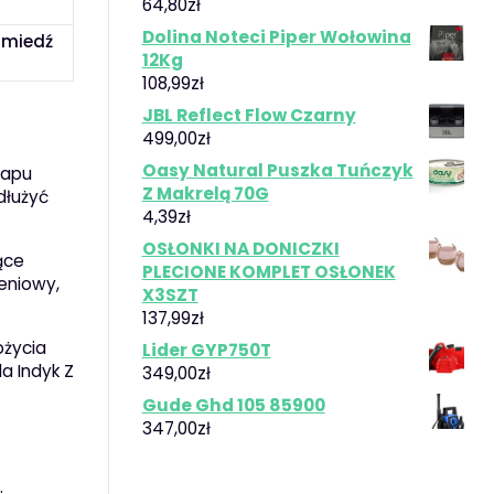
64,80
zł
Dolina Noteci Piper Wołowina
 miedź
12Kg
108,99
zł
JBL Reflect Flow Czarny
499,00
zł
Oasy Natural Puszka Tuńczyk
tapu
Z Makrelą 70G
dłużyć
4,39
zł
OSŁONKI NA DONICZKI
ące
PLECIONE KOMPLET OSŁONEK
ieniowy,
X3SZT
137,99
zł
ożycia
Lider GYP750T
da Indyk Z
349,00
zł
Gude Ghd 105 85900
347,00
zł