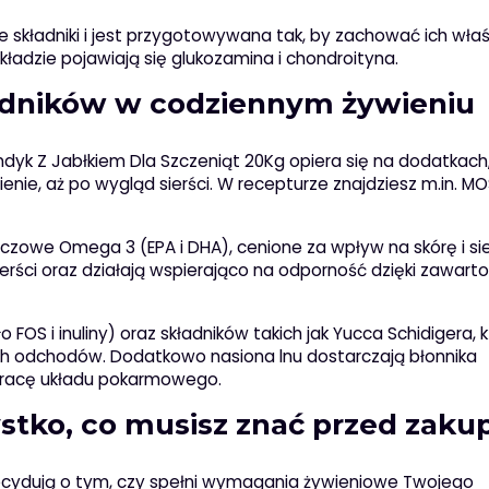
 składniki i jest przygotowywana tak, by zachować ich właś
dzie pojawiają się glukozamina i chondroityna.
adników w codziennym żywieniu
ndyk Z Jabłkiem Dla Szczeniąt 20Kg opiera się na dodatkach,
nie, aż po wygląd sierści. W recepturze znajdziesz m.in. MOS
czowe Omega 3 (EPA i DHA), cenione za wpływ na skórę i sie
ierści oraz działają wspierająco na odporność dzięki zawarto
o FOS i inuliny) oraz składników takich jak Yucca Schidigera, 
ch odchodów. Dodatkowo nasiona lnu dostarczają błonnika
 pracę układu pokarmowego.
ystko, co musisz znać przed zak
ecydują o tym, czy spełni wymagania żywieniowe Twojego