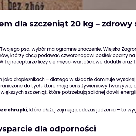
em dla szczeniąt 20 kg – zdrowy 
ę Twojego psa, wybór ma ogromne znaczenie. Wiejska Zagro
unów, którzy chcą podawać czworonogowi posiłek oparty na
tej recepturze liczy się mięso, wartościowe dodatki oraz t
h jako drapieżnikach – dlatego w składzie dominuje wysokiej 
aniczone do tych, które mają sens żywieniowy (warzywa, 
iększych szczeniąt, które potrzebują solidnej dawki energii 
sze chrupki
, które dłużej zajmują podczas jedzenia – to w
 wsparcie dla odporności