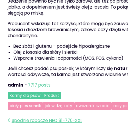
Jedzenie powinno być nie tylko zdrowe, ale też po pros
jabłka, a dopełnieniem jest świeży olej z łososia. To p
sięgają po miskę.
Producent wskazuje też korzyści, które mogą być zauw
łososia i drożdżom browarniczym, zdrowe oczy dzięki wi
chondroitynie.
Bez zbóż i glutenu – podejście hipoalergiczne
Olej z łososia dla skóry i sierści
Wsparcie trawienia i odporności (MOS, FOS, cykoria)
Jeśli chcesz podać psu posiłek, w którym liczy się
natur
wartości odżywcze, ta karma jest stworzona właśnie w 
admin
-
7717 posts
Karmy dla psów
Produkt
biały pies sennik
jak widzą koty
owczarek szkocki
rasy p
Nawigacja
Spodnie robocze NEO 81-770-XXL