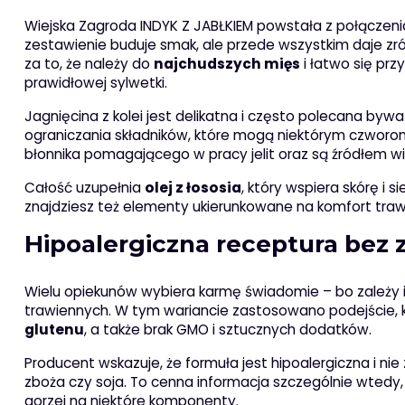
Wiejska Zagroda INDYK Z JABŁKIEM powstała z połączenia t
zestawienie buduje smak, ale przede wszystkim daje zr
za to, że należy do
najchudszych mięs
i łatwo się pr
prawidłowej sylwetki.
Jagnięcina z kolei jest delikatna i często polecana by
ograniczania składników, które mogą niektórym czworon
błonnika pomagającego w pracy jelit oraz są źródłem wit
Całość uzupełnia
olej z łososia
, który wspiera skórę i
znajdziesz też elementy ukierunkowane na komfort trawie
Hipoalergiczna receptura bez 
Wielu opiekunów wybiera karmę świadomie – bo zależy
trawiennych. W tym wariancie zastosowano podejście, k
glutenu
, a także brak GMO i sztucznych dodatków.
Producent wskazuje, że formuła jest hipoalergiczna i nie 
zboża czy soja. To cenna informacja szczególnie wtedy,
gorzej na niektóre komponenty.