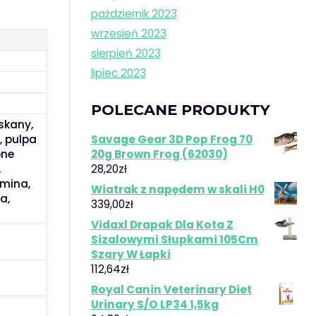
październik 2023
wrzesień 2023
sierpień 2023
lipiec 2023
POLECANE PRODUKTY
skany,
Savage Gear 3D Pop Frog 70
, pulpa
20g Brown Frog (62030)
one
28,20
zł
,
amina,
Wiatrak z napędem w skali H0
a,
339,00
zł
Vidaxl Drapak Dla Kota Z
Sizalowymi Słupkami 105Cm
Szary W Łapki
112,64
zł
Royal Canin Veterinary Diet
Urinary S/O LP34 1,5kg