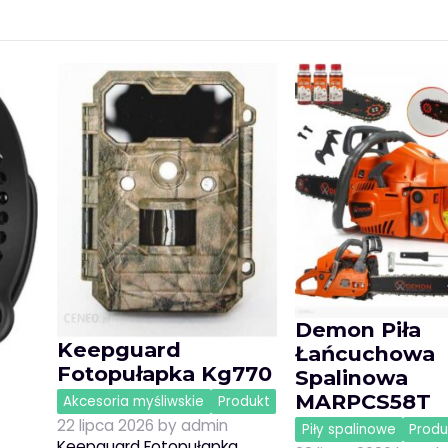
Demon Piła
Keepguard
Łańcuchowa
Fotopułapka Kg770
Spalinowa
MARPCS58T
Akcesoria myśliwskie
Produkt
22 lipca 2026
by
admin
Piły spalinowe
Produ
Keepguard Fotopułapka