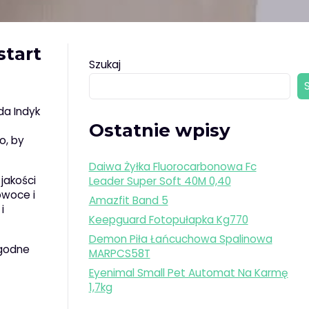
start
Szukaj
da Indyk
Ostatnie wpisy
o, by
Daiwa Żyłka Fluorocarbonowa Fc
jakości
Leader Super Soft 40M 0,40
owoce i
Amazfit Band 5
i
Keepguard Fotopułapka Kg770
Demon Piła Łańcuchowa Spalinowa
ygodne
MARPCS58T
Eyenimal Small Pet Automat Na Karmę
1,7kg