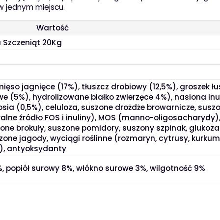
 w jednym miejscu.
Wartość
a Szczeniąt 20Kg
ięso jagnięce (17%), tłuszcz drobiowy (12,5%), groszek łu
we (5%), hydrolizowane białko zwierzęce 4%), nasiona lnu
sosia (0,5%), celuloza, suszone drożdże browarnicze, susz
ralne źródło FOS i inuliny), MOS (manno-oligosacharydy)
one brokuły, suszone pomidory, suszony szpinak, glukoz
one jagody, wyciągi roślinne (rozmaryn, cytrusy, kurkum
a), antyoksydanty
%, popiół surowy 8%, włókno surowe 3%, wilgotność 9%