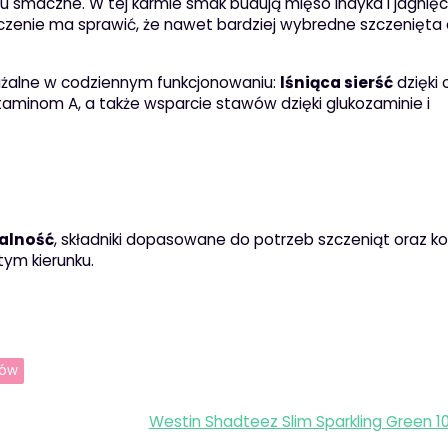
tu smaczne. W tej karmie smak budują mięso indyka i jagnięc
ołączenie ma sprawić, że nawet bardziej wybredne szczenięta 
ażalne w codziennym funkcjonowaniu:
lśniąca sierść
dzięki 
taminom A, a także wsparcie stawów dzięki glukozaminie i
alność
, składniki dopasowane do potrzeb szczeniąt oraz k
tym kierunku.
sów
Westin Shadteez Slim Sparkling Green 