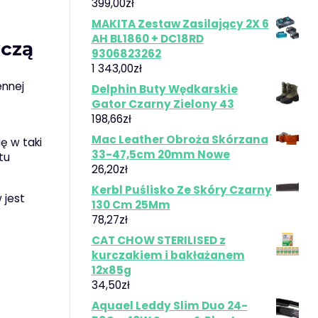
399,00
zł
MAKITA Zestaw Zasilający 2X 6
AH BL1860 + DC18RD
wczą
9306823262
1 343,00
zł
ennej
Delphin Buty Wędkarskie
Gator Czarny Zielony 43
198,66
zł
Mac Leather Obroża Skórzana
ię w taki
33-47,5cm 20mm Nowe
tu
26,20
zł
Kerbl Puślisko Ze Skóry Czarny
 jest
130 Cm 25Mm
78,27
zł
CAT CHOW STERILISED z
kurczakiem i bakłażanem
12x85g
34,50
zł
Aquael Leddy Slim Duo 24-