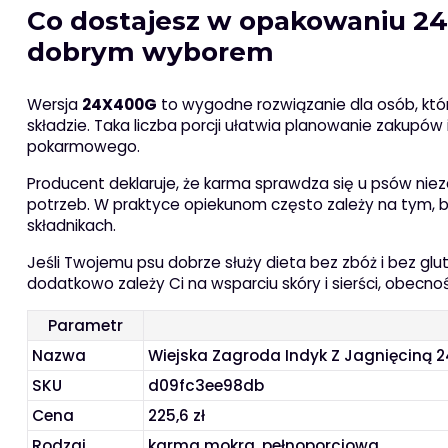
Co dostajesz w opakowaniu 24×
dobrym wyborem
Wersja
24X400G
to wygodne rozwiązanie dla osób, któ
składzie. Taka liczba porcji ułatwia planowanie zakupów 
pokarmowego.
Producent deklaruje, że karma sprawdza się u psów niezal
potrzeb. W praktyce opiekunom często zależy na tym, by
składnikach.
Jeśli Twojemu psu dobrze służy dieta bez zbóż i bez glu
dodatkowo zależy Ci na wsparciu skóry i sierści, obecnoś
Parametr
Nazwa
Wiejska Zagroda Indyk Z Jagnięciną
SKU
d09fc3ee98db
Cena
225,6 zł
Rodzaj
karma mokra, pełnoporcjowa