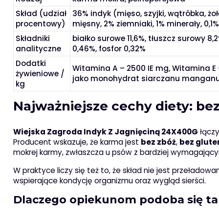
Skład (udział
36% indyk (mięso, szyjki, wątróbka, żo
procentowy)
mięsny, 2% ziemniaki, 1% minerały, 0,1% 
Składniki
białko surowe 11,6%, tłuszcz surowy 8
analityczne
0,46%, fosfor 0,32%
Dodatki
Witamina A – 2500 IE mg, Witamina E
żywieniowe /
jako monohydrat siarczanu manganu 
kg
Najważniejsze cechy diety: be
Wiejska Zagroda Indyk Z Jagnięciną 24X400G
łączy
Producent wskazuje, że karma jest
bez zbóż
,
bez glute
mokrej karmy, zwłaszcza u psów z bardziej wymagaj
W praktyce liczy się też to, że skład nie jest przeładow
wspierające kondycję organizmu oraz wygląd sierści.
Dlaczego opiekunom podoba się t