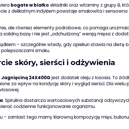
wiera
bogate w białko
składniki oraz witaminy z grupy B, kt
cie z delikatnym indykiem powstaje smakowita i sensowna
śnie, ale również elementy podrobowe, co pomaga urozmaici
a solidną bazę i nie jest „odchudzoną” wersją mięsa z dodat
ądkiem – szczególnie wtedy, gdy opiekun stawia na dietę b
ne polepszaczami smaku.
rcie skóry, sierści i odżywienia
Z Jagnięciną 24X400G
jest dodatek oleju z łososia. To źród
nione za wpływ na kondycję skóry i wygląd sierści. Dla wielu
 włosowej.
na
. Spirulina dostarcza wartościowych substancji odżywczyc
pierać codzienne funkcjonowanie organizmu.
ku – zamiast tego mamy klarowną kompozycję mięs, bulionu 