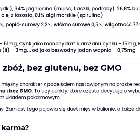
łądki), 34% jagnięcina (mięso, flaczki, podroby), 26,8% bu
olej z łososia, 0,1% algi morskie (spirulina)
,2%, popiół surowy 2,2%, włókno surowe 0,5%, wilgotność 7
 – 51mg, Cynk jako monohydrat siarczanu cynku – 15mg
(II) – 3mg, Jod jako bezwodny jodan wapnia – 0,75mg
z zbóż, bez glutenu, bez GMO
 mięsny charakter z podejściem nastawionym na proste rec
nu
i
bez GMO
. To trzy punkty, które często decydują o wyb
ącym układem pokarmowym.
any. Zamiast tego pojawia się duet mięs w bulionie, a także d
a karma?