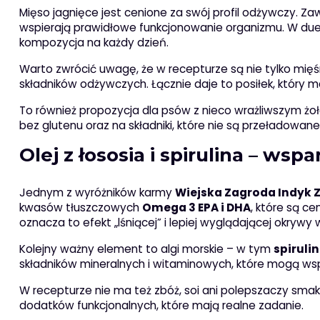
Mięso jagnięce jest cenione za swój profil odżywczy. Za
wspierają prawidłowe funkcjonowanie organizmu. W due
kompozycja na każdy dzień.
Warto zwrócić uwagę, że w recepturze są nie tylko mię
składników odżywczych. Łącznie daje to posiłek, który m
To również propozycja dla psów z nieco wrażliwszym żoł
bez glutenu oraz na składniki, które nie są przeładowa
Olej z łososia i spirulina – wspa
Jednym z wyróżników karmy
Wiejska Zagroda Indyk 
kwasów tłuszczowych
Omega 3 EPA i DHA
, które są ce
oznacza to efekt „lśniącej” i lepiej wyglądającej okrywy
Kolejny ważny element to algi morskie – w tym
spiruli
składników mineralnych i witaminowych, które mogą ws
W recepturze nie ma też zbóż, soi ani polepszaczy sma
dodatków funkcjonalnych, które mają realne zadanie.