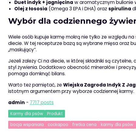
Duet indyk + jagnięcina
w aromatycznym bulionie
Olej z łososia
(Omega 3 EPA i DHA) oraz
spirulina
dl
Wybór dla codziennego żywien
Wiele osób kupuje karmę mokrą nie tylko ze względu na s
diecie. W tej recepturze bazą są wybrane mięsa oraz bul
„maskujący”.
Jeżeli zależy Ci na diecie, w której składniki są czytelne
styl żywienia. Dodatkowo obecność minerałów i precyz
pomaga domknąć bilans.
Warto też pamiętać, że
Wiejska Zagroda Indyk Z Ja
istotnym argumentem przy wyborze codziennej karmy.
admin
-
7717 posts
Karmy dla psów
Produkt
bocja wspaniała
cockapoo
fretka cena
karmy dla psów