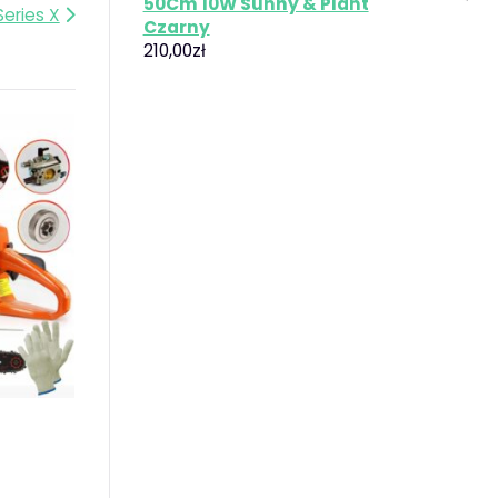
50Cm 10W Sunny & Plant
eries X
Czarny
210,00
zł