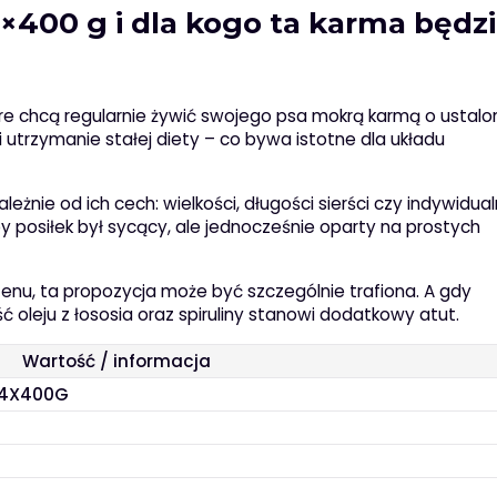
400 g i dla kogo ta karma będz
re chcą regularnie żywić swojego psa mokrą karmą o ustal
i utrzymanie stałej diety – co bywa istotne dla układu
eżnie od ich cech: wielkości, długości sierści czy indywidua
 posiłek był sycący, ale jednocześnie oparty na prostych
tenu, ta propozycja może być szczególnie trafiona. A gdy
ć oleju z łososia oraz spiruliny stanowi dodatkowy atut.
Wartość / informacja
 24X400G