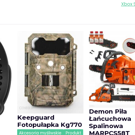
Xbox S
Demon Piła
Keepguard
Łańcuchowa
Fotopułapka Kg770
Spalinowa
MARPCS58T
Akcesoria myśliwskie
Produkt