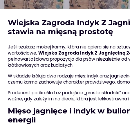
Wiejska Zagroda Indyk Z Jagn
stawia na mięsną prostotę
Jeśli szukasz mokrej karmy, która nie opiera się na sztu
wartościowe,
Wiejska Zagroda Indyk Z Jagnięciną 
pełnowartościowa propozycja dla psów niezależnie od wie
krótkowłosych oraz kudłatych.
W składzie królują dwa rodzaje mięs: indyk oraz jagnię
czemu karma zachowuje charakter prawdziwego, domow
Producent podkreśla też podejście „proste składniki” ora
ważne, gdy zależy im na diecie, która jest lekkostrawna 
Mięso jagnięce i indyk w bulion
energii