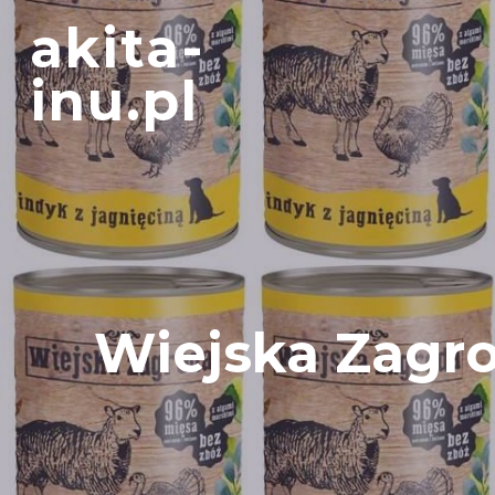
Skip
akita-
to
content
inu.pl
Wiejska Zagr