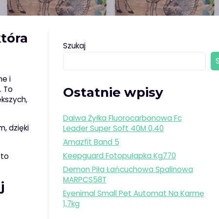
tóra
Szukaj
e i
. To
Ostatnie wpisy
ększych,
Daiwa Żyłka Fluorocarbonowa Fc
, dzięki
Leader Super Soft 40M 0,40
Amazfit Band 5
Keepguard Fotopułapka Kg770
 to
Demon Piła Łańcuchowa Spalinowa
MARPCS58T
j
Eyenimal Small Pet Automat Na Karmę
1,7kg