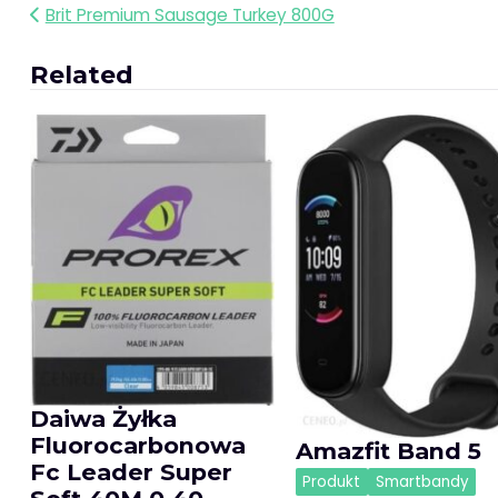
Nawigacja
Brit Premium Sausage Turkey 800G
wpisu
Related
Daiwa Żyłka
Fluorocarbonowa
Amazfit Band 5
Fc Leader Super
Produkt
Smartbandy