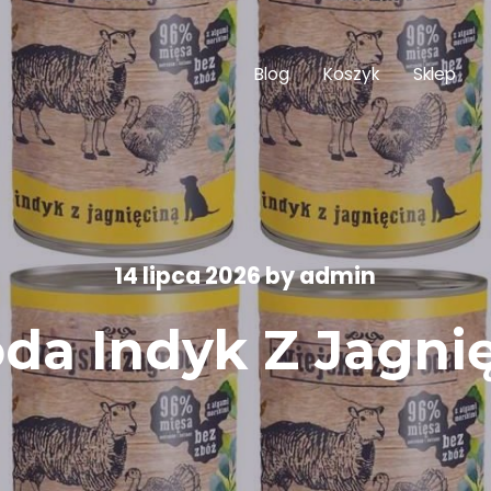
Blog
Koszyk
Sklep
14 lipca 2026
by
admin
oda Indyk Z Jagni