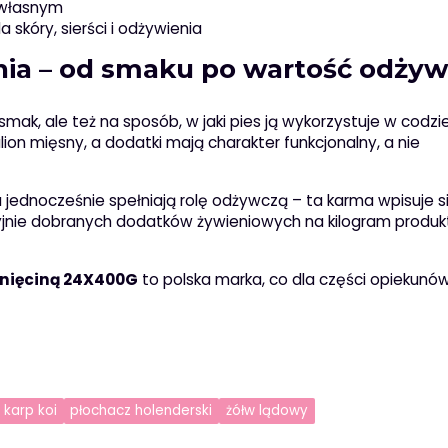
 własnym
a skóry, sierści i odżywienia
ia – od smaku po wartość odży
mak, ale też na sposób, w jaki pies ją wykorzystuje w codzi
ion mięsny, a dodatki mają charakter funkcjonalny, a nie
, a jednocześnie spełniają rolę odżywczą – ta karma wpisuje s
yjnie dobranych dodatków żywieniowych na kilogram produk
gnięciną 24X400G
to polska marka, co dla części opiekunów
karp koi
płochacz holenderski
żółw lądowy