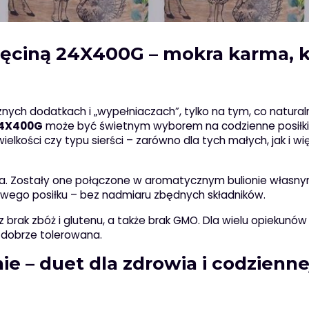
ięciną 24X400G – mokra karma, k
cznych dodatkach i „wypełniaczach”, tylko na tym, co naturaln
24X400G
może być świetnym wyborem na codzienne posiłki
lkości czy typu sierści – zarówno dla tych małych, jak i wi
cina. Zostały one połączone w aromatycznym bulionie własnym
ego posiłku – bez nadmiaru zbędnych składników.
z brak zbóż i glutenu, a także brak GMO. Dla wielu opiekunów
i dobrze tolerowana.
ie – duet dla zdrowia i codzienne