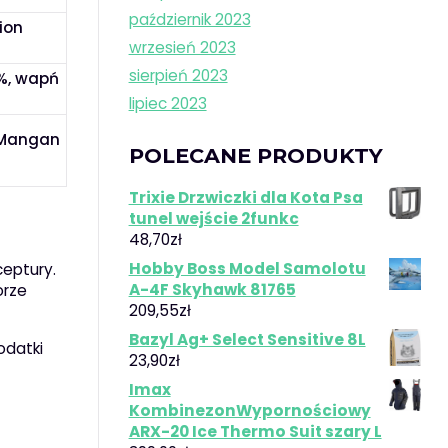
październik 2023
lion
wrzesień 2023
sierpień 2023
7%, wapń
lipiec 2023
, Mangan
POLECANE PRODUKTY
Trixie Drzwiczki dla Kota Psa
tunel wejście 2funkc
48,70
zł
Hobby Boss Model Samolotu
eptury.
A-4F Skyhawk 81765
orze
209,55
zł
Bazyl Ag+ Select Sensitive 8L
odatki
23,90
zł
Imax
KombinezonWypornościowy
ARX-20 Ice Thermo Suit szary L