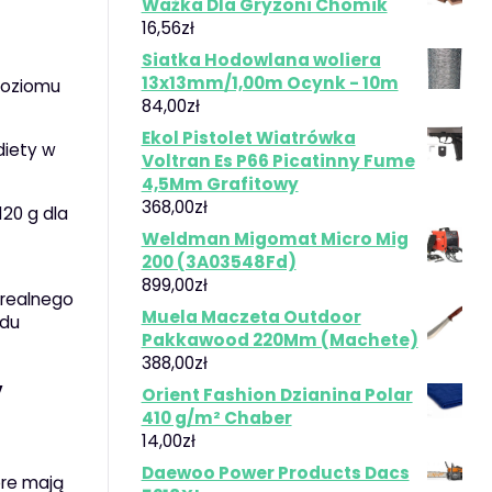
Ważka Dla Gryzoni Chomik
16,56
zł
Siatka Hodowlana woliera
13x13mm/1,00m Ocynk - 10m
poziomu
84,00
zł
Ekol Pistolet Wiatrówka
diety w
Voltran Es P66 Picatinny Fume
4,5Mm Grafitowy
368,00
zł
120 g dla
Weldman Migomat Micro Mig
200 (3A03548Fd)
899,00
zł
 realnego
Muela Maczeta Outdoor
adu
Pakkawood 220Mm (Machete)
388,00
zł
w
Orient Fashion Dzianina Polar
410 g/m² Chaber
14,00
zł
Daewoo Power Products Dacs
óre mają