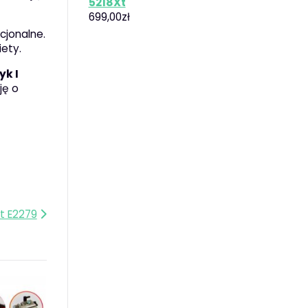
5218Xt
699,00
zł
cjonalne.
ety.
yk I
ję o
t E2279