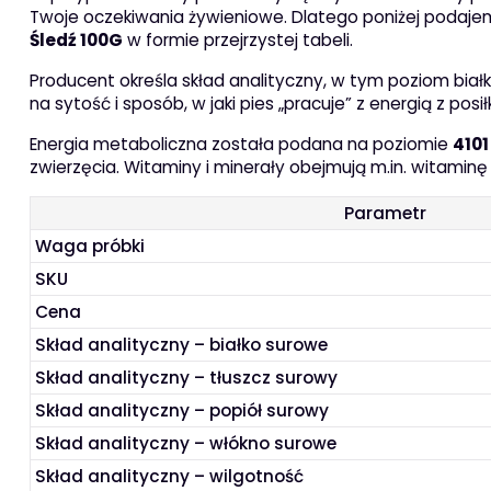
Twoje oczekiwania żywieniowe. Dlatego poniżej podaj
Śledź 100G
w formie przejrzystej tabeli.
Producent określa skład analityczny, w tym poziom białk
na sytość i sposób, w jaki pies „pracuje” z energią z posił
Energia metaboliczna została podana na poziomie
4101
zwierzęcia. Witaminy i minerały obejmują m.in. witaminę
Parametr
Waga próbki
SKU
Cena
Skład analityczny – białko surowe
Skład analityczny – tłuszcz surowy
Skład analityczny – popiół surowy
Skład analityczny – włókno surowe
Skład analityczny – wilgotność