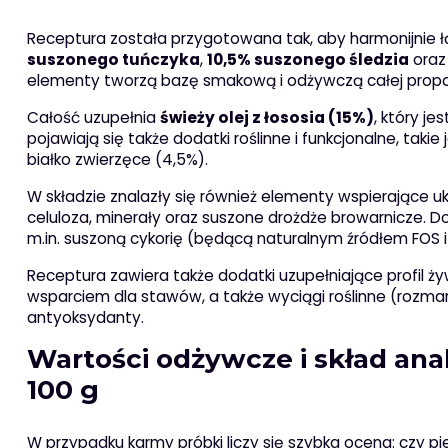
Receptura została przygotowana tak, aby harmonijnie łą
suszonego tuńczyka
,
10,5% suszonego śledzia
ora
elementy tworzą bazę smakową i odżywczą całej propoz
Całość uzupełnia
świeży olej z łososia (15%)
, który j
pojawiają się także dodatki roślinne i funkcjonalne, taki
białko zwierzęce (4,5%).
W składzie znalazły się również elementy wspierające 
celuloza, minerały oraz suszone drożdże browarnicze. 
m.in. suszoną cykorię (będącą naturalnym źródłem FOS i 
Receptura zawiera także dodatki uzupełniające profil ży
wsparciem dla stawów, a także wyciągi roślinne (rozmary
antyoksydanty.
Wartości odżywcze i skład anal
100 g
W przypadku karmy próbki liczy się szybka ocena: czy pi