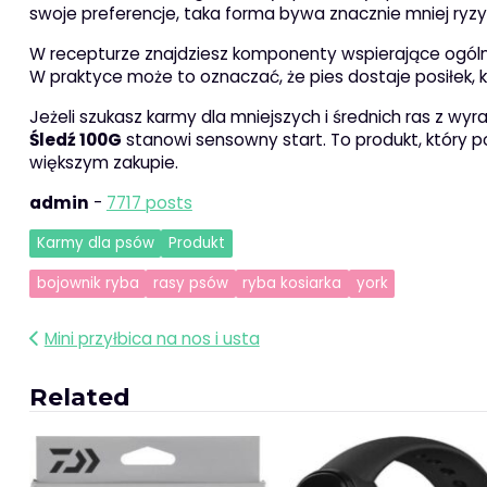
swoje preferencje, taka forma bywa znacznie mniej ryz
W recepturze znajdziesz komponenty wspierające ogólną ko
W praktyce może to oznaczać, że pies dostaje posiłek,
Jeżeli szukasz karmy dla mniejszych i średnich ras z 
Śledź 100G
stanowi sensowny start. To produkt, który 
większym zakupie.
admin
-
7717 posts
Karmy dla psów
Produkt
bojownik ryba
rasy psów
ryba kosiarka
york
Nawigacja
Mini przyłbica na nos i usta
wpisu
Related