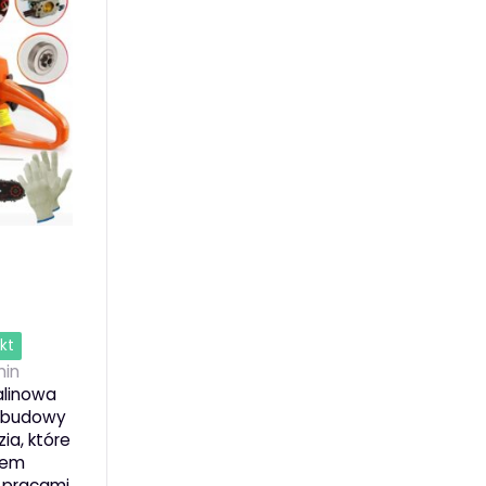
kt
in
alinowa
i budowy
ia, które
ciem
 pracami