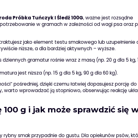
roda Próbka Tuńczyk I Śledź 100G
, ważne jest rozsądne
apotrzebowanie w gramach w zależności od wagi psa oraz 
 traktujesz jako element testu smakowego lub uzupełnienie 
wiście niższe, a dla bardziej aktywnych – wyższe.
 dziennych gramatur rośnie wraz z masą (np. 20 g dla 5 kg, 
atura jest niższa (np. 15 g dla 5 kg, 90 g dla 60 kg).
ości” pośredniej, dzięki czemu łatwiej dopasujesz porcję do
army, warto wprowadzać ją stopniowo, obserwując reakcję ukł
100 g i jak może sprawdzić się 
zy rybny smak przypadnie do gustu. Dla opiekunów psów, kt