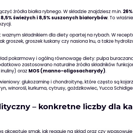
czyć źródła białka rybnego. W składzie znajdziesz m.in.
26%
z
8,5% świeżych i 8,5% suszonych białorybów
. To właśni
ycji.
est ważnym składnikiem dla diety opartej na rybach. W recept
e jak groszek, groszek łuskany czy nasiona lnu, a także hydrol
układ pokarmowy i ogólną równowagę diety: pulpa buraczana
Dodatkowo zastosowano naturalne źródła składników funkcjo
inuliny) oraz
MOS (manno-oligosacharydy)
.
wieniowy: glukozaminę i chondroitynę, które często są kojar
n, winorośl, kurkuma, cytrusy, goździkowiec, Yucca Schidiger
ityczny – konkretne liczby dla k
es akceptuje smak, jak reaguje na skład oraz czy wpasowuje 