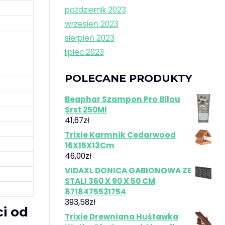
październik 2023
wrzesień 2023
sierpień 2023
lipiec 2023
POLECANE PRODUKTY
Beaphar Szampon Pro Bilou
Srst 250Ml
41,67
zł
Trixie Karmnik Cedarwood
16X15X13Cm
46,00
zł
VIDAXL DONICA GABIONOWA ZE
STALI 360 X 90 X 50 CM
8718475521754
393,58
zł
i od
Trixie Drewniana Huśtawka