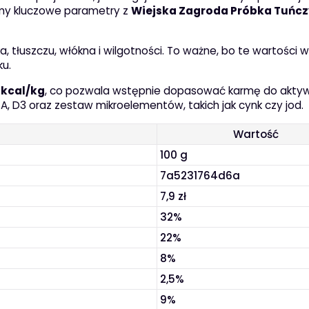
emy kluczowe parametry z
Wiejska Zagroda Próbka Tuńcz
a, tłuszczu, włókna i wilgotności. To ważne, bo te wartości 
ku.
 kcal/kg
, co pozwala wstępnie dopasować karmę do akty
 A, D3 oraz zestaw mikroelementów, takich jak cynk czy jod.
Wartość
100 g
7a5231764d6a
7,9 zł
32%
22%
8%
2,5%
9%