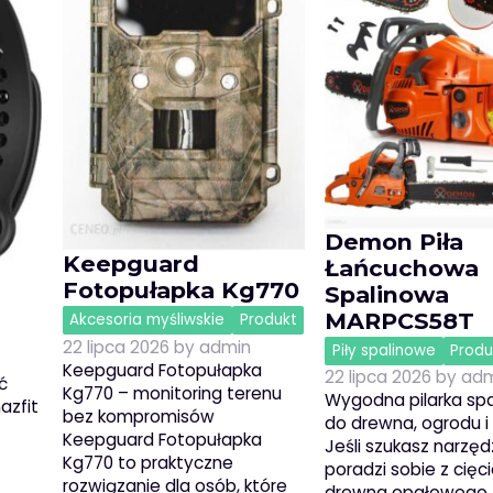
Demon Piła
Keepguard
Łańcuchowa
Fotopułapka Kg770
Spalinowa
MARPCS58T
Akcesoria myśliwskie
Produkt
22 lipca 2026
by
admin
Piły spalinowe
Produ
Keepguard Fotopułapka
22 lipca 2026
by
adm
ć
Kg770 – monitoring terenu
Wygodna pilarka sp
azfit
bez kompromisów
do drewna, ogrodu 
Keepguard Fotopułapka
Jeśli szukasz narzędz
Kg770 to praktyczne
poradzi sobie z cię
rozwiązanie dla osób, które
drewna opałowego,