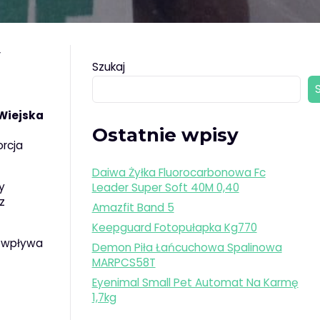
y
Szukaj
Wiejska
Ostatnie wpisy
orcja
Daiwa Żyłka Fluorocarbonowa Fc
y
Leader Super Soft 40M 0,40
z
Amazfit Band 5
Keepguard Fotopułapka Kg770
ż wpływa
Demon Piła Łańcuchowa Spalinowa
MARPCS58T
Eyenimal Small Pet Automat Na Karmę
1,7kg