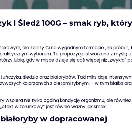
k I Śledź 100G – smak ryb, któr
 smakowym, ale zależy Ci na wygodnym formacie „na próbę”,
praktycznym wyborem. To propozycja stworzona z myślą o
órzy lubią, gdy w misce dzieje się coś więcej niż „zwykła” p
tuńczyka, śledzia oraz białorybów. Taki miks daje intensywn
dżywczych kojarzonych z dietami rybnymi – w tym białka ora
óry wspiera nie tylko ogólną kondycję organizmu, ale równie
e „efekt wizerunkowy” jest równie ważny jak smak.
 i białoryby w dopracowanej