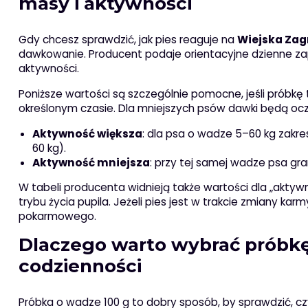
masy i aktywności
Gdy chcesz sprawdzić, jak pies reaguje na
Wiejska Zag
dawkowanie. Producent podaje orientacyjne dzienne z
aktywności.
Poniższe wartości są szczególnie pomocne, jeśli próbkę
określonym czasie. Dla mniejszych psów dawki będą oczy
Aktywność większa
: dla psa o wadze 5–60 kg zakres
60 kg).
Aktywność mniejsza
: przy tej samej wadze psa gram
W tabeli producenta widnieją także wartości dla „aktywn
trybu życia pupila. Jeżeli pies jest w trakcie zmiany k
pokarmowego.
Dlaczego warto wybrać próbkę 
codzienności
Próbka o wadze 100 g to dobry sposób, by sprawdzić, c