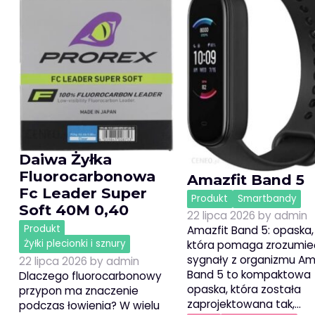
Daiwa Żyłka
Fluorocarbonowa
Amazfit Band 5
Fc Leader Super
Produkt
Smartbandy
Soft 40M 0,40
22 lipca 2026
by
admin
Produkt
Amazfit Band 5: opaska,
Żyłki plecionki i sznury
która pomaga zrozumie
sygnały z organizmu Am
22 lipca 2026
by
admin
Band 5 to kompaktowa
Dlaczego fluorocarbonowy
opaska, która została
przypon ma znaczenie
zaprojektowana tak,…
podczas łowienia? W wielu