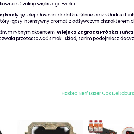
ykowna niż zakup większego worka.
ndycję: olej z łososia, dodatki roślinne oraz składniki funk
 który łączy intensywny aromat z odżywczym charakterem di
wyraźnym rybnym akcentem,
Wiejska Zagroda Próbka Tuńcz
pozwala przetestować smak i skład, zanim podejmiesz decyz
Hasbro Nerf Laser Ops Deltaburs