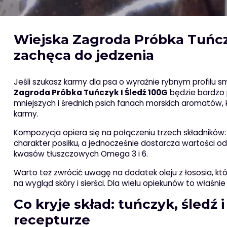
Wiejska Zagroda Próbka Tuńczy
zachęca do jedzenia
Jeśli szukasz karmy dla psa o wyraźnie rybnym profilu
Zagroda Próbka Tuńczyk I Śledź 100G
będzie bardzo 
mniejszych i średnich psich fanach morskich aromatów, kt
karmy.
Kompozycja opiera się na połączeniu trzech składników: 
charakter posiłku, a jednocześnie dostarcza wartości o
kwasów tłuszczowych Omega 3 i 6.
Warto też zwrócić uwagę na dodatek oleju z łososia, kt
na wygląd skóry i sierści. Dla wielu opiekunów to właśni
Co kryje skład: tuńczyk, śledź
recepturze