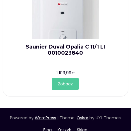
Saunier Duval Opalia C 11/1 LI
0010023840
1 109,99
zł
Zobacz
Powered by
WordPress
|
Theme:
Oskar
by UXL Themes
Blog
Koszyk
Sklep