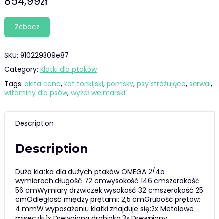
854,99
zł
Zobacz
SKU:
910229309e87
Category:
Klatki dla ptaków
Tags:
akita cena
,
kot tonkijski
,
pomsky
,
psy stróżujące
,
serwal
,
witaminy dla psów
,
wyżeł weimarski
Description
Description
Duża klatka dla dużych ptaków OMEGA 2/4o
wymiarach:długość 72 cmwysokość 146 cmszerokość
56 cmWymiary drzwiczek:wysokość 32 cmszerokość 25
cmOdległość między prętami: 2,5 cmGrubość prętów:
4 mmW wyposażeniu klatki znajduje się:2x Metalowe
miseczki,1x Drewniana drabinka,3x Drewniany