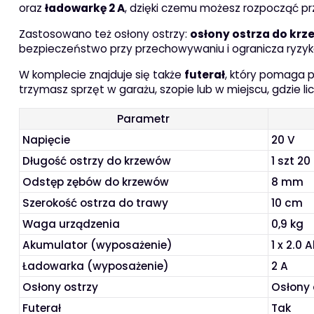
oraz
ładowarkę 2 A
, dzięki czemu możesz rozpocząć pr
Zastosowano też osłony ostrzy:
osłony ostrza do kr
bezpieczeństwo przy przechowywaniu i ogranicza ryzy
W komplecie znajduje się także
futerał
, który pomaga 
trzymasz sprzęt w garażu, szopie lub w miejscu, gdzie l
Parametr
Napięcie
20 V
Długość ostrzy do krzewów
1 szt 20
Odstęp zębów do krzewów
8 mm
Szerokość ostrza do trawy
10 cm
Waga urządzenia
0,9 kg
Akumulator (wyposażenie)
1 x 2.0 
Ładowarka (wyposażenie)
2 A
Osłony ostrzy
Osłony 
Futerał
Tak