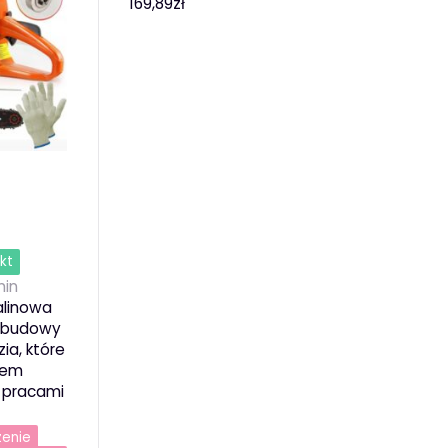
169,89
zł
kt
in
alinowa
i budowy
ia, które
ciem
 pracami
zenie