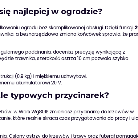
ę najlepiej w ogrodzie?
dkowaniu ogrodu bez skomplikowanej obsługi. Dzięki funkcji
2
awnika, a beznarzędziowa zmiana końcówek sprawia, że pra
gularnego podcinania, docenisz precyzję wynikającą z
ędzie trawnika, szerokość ostrza 10 cm pozwala szybko
strukcji (0,9 kg) i miękkiemu uchwytowi.
nnemu akumulatorowi 20 V.
le typowych przycinarek?
ybów: w Worx Wg801E zmieniasz przycinarkę do krzewów w
zanie, które realnie skraca czas przygotowania do pracy i uł
a. Osłony ostrzy do krzewów i trawy oraz futerał pomagaj