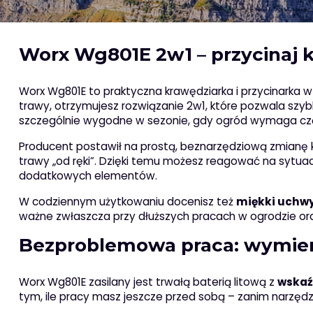
Worx Wg801E 2w1 – przycinaj 
Worx Wg801E to praktyczna krawędziarka i przycinarka
trawy, otrzymujesz rozwiązanie 2w1, które pozwala szyb
szczególnie wygodne w sezonie, gdy ogród wymaga częsty
Producent postawił na prostą, beznarzędziową zmianę 
trawy „od ręki”. Dzięki temu możesz reagować na sytuac
dodatkowych elementów.
W codziennym użytkowaniu docenisz też
miękki uchw
ważne zwłaszcza przy dłuższych pracach w ogrodzie or
Bezproblemowa praca: wymien
Worx Wg801E zasilany jest trwałą baterią litową z
wskaź
tym, ile pracy masz jeszcze przed sobą – zanim narzędz