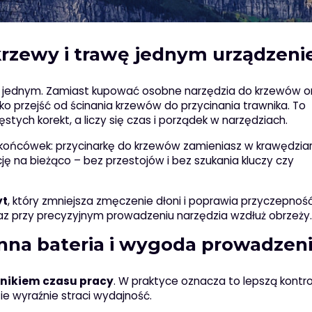
krzewy i trawę jednym urządzen
 w jednym. Zamiast kupować osobne narzędzia do krzewów o
ko przejść od ścinania krzewów do przycinania trawnika. To
ch korekt, a liczy się czas i porządek w narzędziach.
końcówek: przycinarkę do krzewów zamieniasz w krawędzia
ję na bieżąco – bez przestojów i bez szukania kluczy czy
yt
, który zmniejsza zmęczenie dłoni i poprawia przyczepność
az przy precyzyjnym prowadzeniu narzędzia wzdłuż obrzeży.
na bateria i wygoda prowadzen
nikiem czasu pracy
. W praktyce oznacza to lepszą kontr
ie wyraźnie straci wydajność.