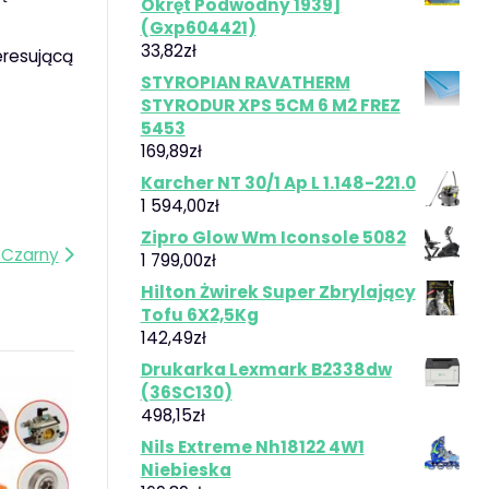
Okręt Podwodny 1939]
(Gxp604421)
33,82
zł
teresującą
STYROPIAN RAVATHERM
STYRODUR XPS 5CM 6 M2 FREZ
5453
169,89
zł
Karcher NT 30/1 Ap L 1.148-221.0
1 594,00
zł
Zipro Glow Wm Iconsole 5082
 Czarny
1 799,00
zł
Hilton Żwirek Super Zbrylający
Tofu 6X2,5Kg
142,49
zł
Drukarka Lexmark B2338dw
(36SC130)
498,15
zł
Nils Extreme Nh18122 4W1
Niebieska