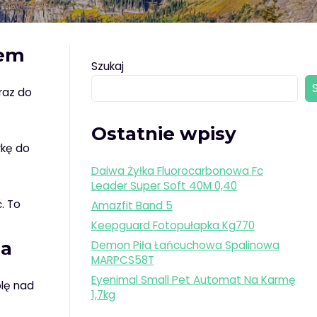
iem
Szukaj
raz do
Ostatnie wpisy
rkę do
Daiwa Żyłka Fluorocarbonowa Fc
Leader Super Soft 40M 0,40
. To
Amazfit Band 5
Keepguard Fotopułapka Kg770
ia
Demon Piła Łańcuchowa Spalinowa
MARPCS58T
Eyenimal Small Pet Automat Na Karmę
olę nad
1,7kg