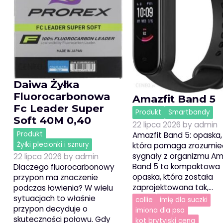
Daiwa Żyłka
Fluorocarbonowa
Amazfit Band 5
Fc Leader Super
Produkt
Smartbandy
Soft 40M 0,40
22 lipca 2026
by
admin
Produkt
Amazfit Band 5: opaska,
Żyłki plecionki i sznury
która pomaga zrozumie
sygnały z organizmu Am
22 lipca 2026
by
admin
Band 5 to kompaktowa
Dlaczego fluorocarbonowy
opaska, która została
przypon ma znaczenie
zaprojektowana tak,…
podczas łowienia? W wielu
sytuacjach to właśnie
collie
imię dla suczki
przypon decyduje o
imiona dla psa
skuteczności połowu. Gdy
kot brytyjski cena