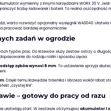
i akumulator wymienny z innymi narzędziami WORX 20 V. Jeśl
raniczyć liczbę ładowarek i baterii. To realna oszczędność 
ędzi, warto rozważyć opcjonalny wysięgnik WA0040. Ułatwia 
la pracować bardziej ergonomicznie.
nych zadań w ogrodzie
ch typów prac. Do krzewów służy zestaw ostrzy o długośc
a dopasowanie do rodzaju roślin i sposobu cięcia.
odstęp zębów wynosi 8 mm
. To ustawienie sprzyja skut
eni.
cm
. Dzięki temu krawędzie trawnika i obrzeża wokół rabat sta
kt „czystej linii”.
wie – gotowy do pracy od razu
ie ułatwiają start. W zestawie otrzymujesz
akumulator 1 x 