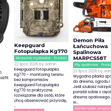
Demon Piła
Keepguard
Łańcuchowa
Fotopułapka Kg770
Spalinowa
MARPCS58T
Akcesoria myśliwskie
Produkt
22 lipca 2026
by
admin
Piły spalinowe
Produ
Keepguard Fotopułapka
22 lipca 2026
by
adm
ć
Kg770 – monitoring terenu
Wygodna pilarka sp
azfit
bez kompromisów
do drewna, ogrodu 
Keepguard Fotopułapka
Jeśli szukasz narzędz
Kg770 to praktyczne
poradzi sobie z cię
rozwiązanie dla osób, które
drewna opałowego,
chcą obserwować przyrodę,
w…
…
border collie umaszc