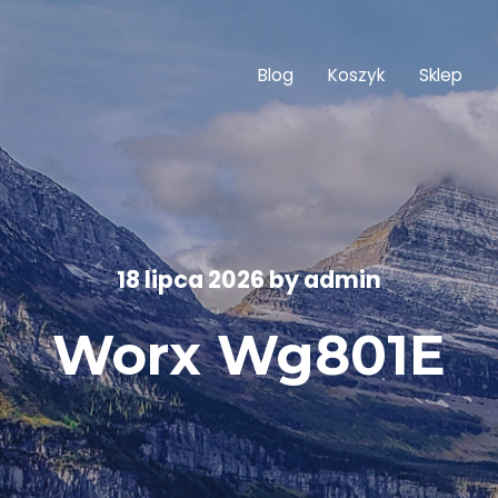
Blog
Koszyk
Sklep
18 lipca 2026
by
admin
Worx Wg801E