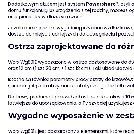
Dodatkowym atutem jest system
Powershare®
, czyl
domu funkcjonują już urządzenia z tej rodziny, możesz og
oraz pieniędzy w dłuższym czasie.
Jeżeli chcesz jeszcze wygodniej przycinać wzdłuż kraw
dostęp do miejsc trudniejszych do dosięgnięcia i pozwa
Ostrza zaprojektowane do róż
Worx Wg801E wyposażono w ostrza dostosowane do dwó
oraz 12 cm (1 szt 20 cm + 1 szt 12 cm). Taki układ ułatwi
Istotne są również parametry pracy ostrzy do krzewów:
ścinaniu gałązek i utrzymaniu estetycznego kształtu ziel
Do trawy producent przewidział ostrze o szerokości
10 
łatwiejsze do uporządkowania, a Ty szybciej uzyskujesz efe
Wygodne wyposażenie w zesta
Worx Wg801E jest dostarczany z elementami, które realn