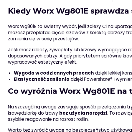
Kiedy Worx Wg801E sprawdza si
Worx Wg801E to świetny wybór, jeśli zależy Ci na uporzą
możesz przeplatać cięcie krzewów z korektą obrzeży tr
zamienia się w serię przestojów.
Jeśli masz rabaty, żywopłoty lub krzewy wymagające re
dopasowanych ostrzy. A gdy priorytetem są równe kraw
wypracować estetyczny efekt.
Wygoda w codziennych pracach
dzięki lekkiej kon
Elastyczność zasilania
dzięki Powershare® i wymie
Co wyróżnia Worx Wg801E na t
Na szczególną uwagę zasługuje sposób przełączania tr
krawędziarkę do trawy
bez użycia narzędzi
. To rozwią
szybkie reagowanie na rozrost roślin.
Warto też zwrócić uwagę na bezpieczeństwo użytkowani