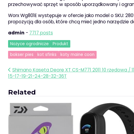
przechowywać sprzęt w sposób uporządkowany i ograni
Worx Wg801E występuje w ofercie jako model o SKU: 28
propozycją dla osób, które chcą mieć jedno narzędzie 
admin
-
7717 posts
Nożyce ogrodnicze
Produkt
bokser pies
kot sfinks
koty maine coon
Nawigacja
Shimano Kaseta Deore XT CS-M771 2011 10 rzędowa / 1
15-17-19-21-24-28-32-36T
wpisu
Related