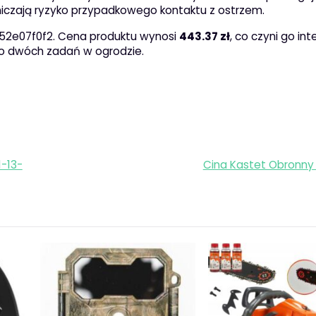
czają ryzyko przypadkowego kontaktu z ostrzem.
052e07f0f2. Cena produktu wynosi
443.37 zł
, co czyni go in
do dwóch zadań w ogrodzie.
1-13-
Cina Kastet Obronny