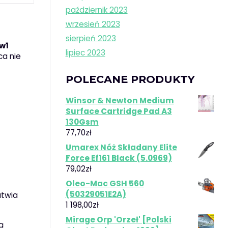
październik 2023
wrzesień 2023
sierpień 2023
w1
lipiec 2023
ca nie
POLECANE PRODUKTY
Winsor & Newton Medium
Surface Cartridge Pad A3
130Gsm
77,70
zł
Umarex Nóż Składany Elite
Force Ef161 Black (5.0969)
79,02
zł
Oleo-Mac GSH 560
(50329051E2A)
atwia
1 198,00
zł
Mirage Orp 'Orzeł' [Polski
ą