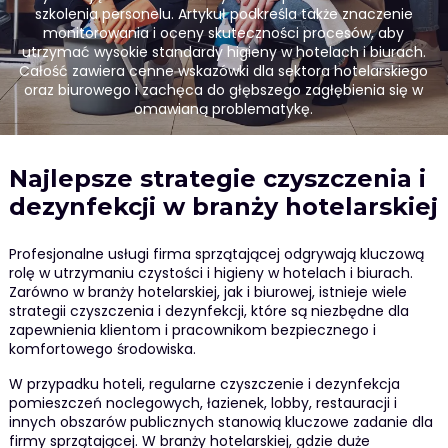
szkolenia personelu. Artykuł podkreśla także znaczenie
monitorowania i oceny skuteczności procesów, aby
utrzymać wysokie standardy higieny w hotelach i biurach.
Całość zawiera cenne wskazówki dla sektora hotelarskiego
oraz biurowego i zachęca do głębszego zagłębienia się w
omawianą problematykę.
Najlepsze strategie czyszczenia i
dezynfekcji w branży hotelarskiej
Profesjonalne usługi firma sprzątającej odgrywają kluczową
rolę w utrzymaniu czystości i higieny w hotelach i biurach.
Zarówno w branży hotelarskiej, jak i biurowej, istnieje wiele
strategii czyszczenia i dezynfekcji, które są niezbędne dla
zapewnienia klientom i pracownikom bezpiecznego i
komfortowego środowiska.
W przypadku hoteli, regularne czyszczenie i dezynfekcja
pomieszczeń noclegowych, łazienek, lobby, restauracji i
innych obszarów publicznych stanowią kluczowe zadanie dla
firmy sprzątającej. W branży hotelarskiej, gdzie duże