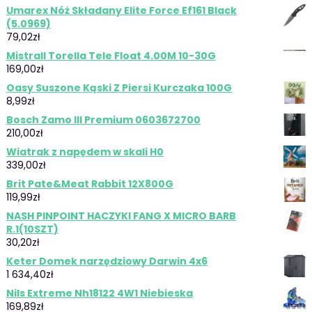
Umarex Nóż Składany Elite Force Ef161 Black
(5.0969)
79,02
zł
Mistrall Torella Tele Float 4.00M 10-30G
169,00
zł
Oasy Suszone Kąski Z Piersi Kurczaka 100G
8,99
zł
Bosch Zamo III Premium 0603672700
210,00
zł
Wiatrak z napędem w skali H0
339,00
zł
Brit Pate&Meat Rabbit 12X800G
119,99
zł
NASH PINPOINT HACZYKI FANG X MICRO BARB
R.1(10SZT)
30,20
zł
Keter Domek narzędziowy Darwin 4x6
1 634,40
zł
Nils Extreme Nh18122 4W1 Niebieska
169,89
zł