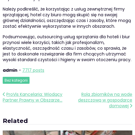
Należy podkreślić, że korzystając z usług zewnętrznej firmy
sprzątającej, hotel czy biuro mogą skupić się na swojej
głównej działalności, oszczędzając czas i zasoby, które mogą
zostać efektywnie wykorzystane w innych obszarach.
Podsumowując, outsourcing usług sprzątania dla hoteli i biur
przynosi wiele korzyści, takich jak profesjonalizm,
elastyczność, oszczędność czasu i zasobów, co sprawia, że
jest to doskonałe rozwiązanie dla firm chcących utrzymać
wysoki standard czystości i higieny w swoim otoczeniu pracy.
admin
-
7717 posts
Bez kategorii
Nawigacja
ProVis Kancelaria: Wiodący
Rola zbiorników na wodę
Partner Prawny w Obszarze…
deszczową w gospodarce
wpisu
domowej
Related