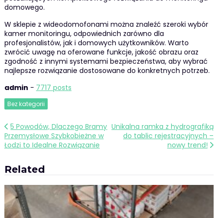
domowego.
W sklepie z wideodomofonami można znaleźć szeroki wybór
kamer monitoringu, odpowiednich zarówno dla
profesjonalistów, jak i domowych użytkowników. Warto
zwrócić uwagę na oferowane funkcje, jakość obrazu oraz
zgodność z innymi systemami bezpieczeństwa, aby wybrać
najlepsze rozwiązanie dostosowane do konkretnych potrzeb.
admin
-
7717 posts
Bez kategorii
Nawigacja
5 Powodów, Dlaczego Bramy
Unikalna ramka z hydrografiką
Przemysłowe Szybkobieżne w
do tablic rejestracyjnych –
wpisu
Łodzi to Idealne Rozwiązanie
nowy trend!
Related