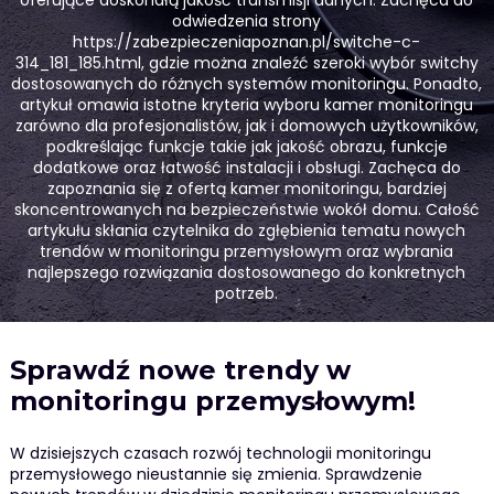
oferujące doskonałą jakość transmisji danych. Zachęca do
odwiedzenia strony
https://zabezpieczeniapoznan.pl/switche-c-
314_181_185.html, gdzie można znaleźć szeroki wybór switchy
dostosowanych do różnych systemów monitoringu. Ponadto,
artykuł omawia istotne kryteria wyboru kamer monitoringu
zarówno dla profesjonalistów, jak i domowych użytkowników,
podkreślając funkcje takie jak jakość obrazu, funkcje
dodatkowe oraz łatwość instalacji i obsługi. Zachęca do
zapoznania się z ofertą kamer monitoringu, bardziej
skoncentrowanych na bezpieczeństwie wokół domu. Całość
artykułu skłania czytelnika do zgłębienia tematu nowych
trendów w monitoringu przemysłowym oraz wybrania
najlepszego rozwiązania dostosowanego do konkretnych
potrzeb.
Sprawdź nowe trendy w
monitoringu przemysłowym!
W dzisiejszych czasach rozwój technologii monitoringu
przemysłowego nieustannie się zmienia. Sprawdzenie