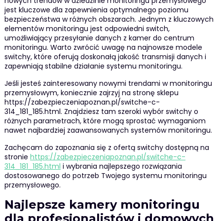
nowych trendów w dziedzinie monitoringu przemysłowego
jest kluczowe dla zapewnienia optymalnego poziomu
bezpieczeństwa w różnych obszarach. Jednym z kluczowych
elementów monitoringu jest odpowiedni switch,
umożliwiający przesyłanie danych z kamer do centrum
monitoringu. Warto zwrócić uwagę na najnowsze modele
switchy, które oferują doskonałą jakość transmisji danych i
zapewniają stabilne działanie systemu monitoringu.
Jeśli jesteś zainteresowany nowymi trendami w monitoringu
przemysłowym, koniecznie zajrzyj na stronę sklepu
https://zabezpieczeniapoznan.pl/switche-c-
314_181_185.html. Znajdziesz tam szeroki wybór switchy o
różnych parametrach, które mogą sprostać wymaganiom
nawet najbardziej zaawansowanych systemów monitoringu.
Zachęcam do zapoznania się z ofertą switchy dostępną na
stronie
https://zabezpieczeniapoznan.pl/switche-c-
314_181_185.html
i wybrania najlepszego rozwiązania
dostosowanego do potrzeb Twojego systemu monitoringu
przemysłowego.
Najlepsze kamery monitoringu
dla profesjonalistów i domowych