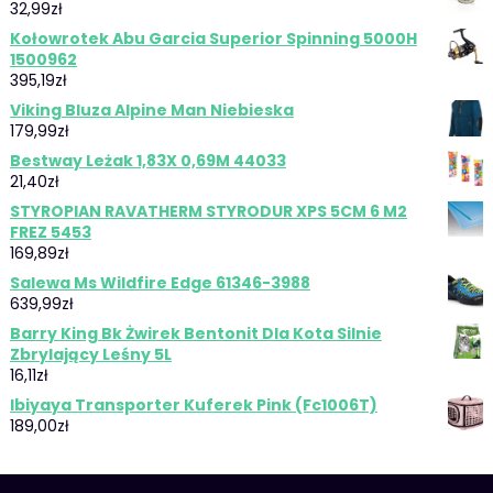
32,99
zł
Kołowrotek Abu Garcia Superior Spinning 5000H
1500962
395,19
zł
Viking Bluza Alpine Man Niebieska
179,99
zł
Bestway Leżak 1,83X 0,69M 44033
21,40
zł
STYROPIAN RAVATHERM STYRODUR XPS 5CM 6 M2
FREZ 5453
169,89
zł
Salewa Ms Wildfire Edge 61346-3988
639,99
zł
Barry King Bk Żwirek Bentonit Dla Kota Silnie
Zbrylający Leśny 5L
16,11
zł
Ibiyaya Transporter Kuferek Pink (Fc1006T)
189,00
zł