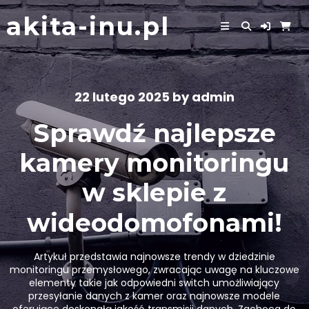
Skip
akita-inu.pl
to
content
22 lutego 2025
by
admin
Sprawdź najlepsze
kamery monitoringu
w sklepie z
wideodomofonami!
Artykuł przedstawia najnowsze trendy w dziedzinie
monitoringu przemysłowego, zwracając uwagę na kluczowe
elementy takie jak odpowiedni switch umożliwiający
przesyłanie danych z kamer oraz najnowsze modele