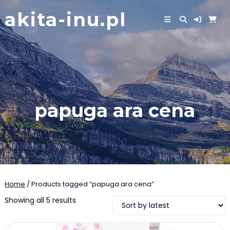
Skip
akita-inu.pl
to
content
papuga ara cena
Home
/ Products tagged “papuga ara cena”
Showing all 5 results