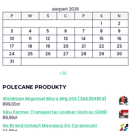
sierpień 2026
P
W
Ś
C
P
S
N
1
2
3
4
5
6
7
8
9
10
11
12
13
14
15
16
17
18
19
20
21
22
23
24
25
26
27
28
29
30
31
« lip
POLECANE PRODUKTY
Weldman Migomat Micro Mig 200 (3A03548Fd)
899,00
zł
Siku Farmer Transporter Lindner Unitrac S3061
89,99
zł
No Brand Uchwyt Mocujący Do Cyraneczki