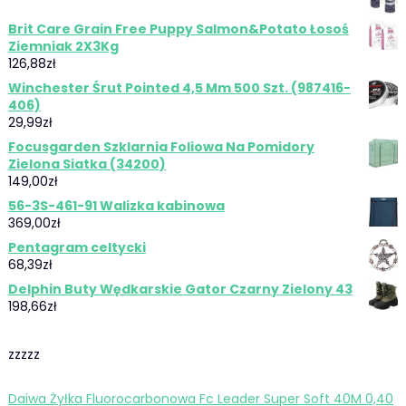
Brit Care Grain Free Puppy Salmon&Potato Łosoś
Ziemniak 2X3Kg
126,88
zł
Winchester Śrut Pointed 4,5 Mm 500 Szt. (987416-
406)
29,99
zł
Focusgarden Szklarnia Foliowa Na Pomidory
Zielona Siatka (34200)
149,00
zł
56-3S-461-91 Walizka kabinowa
369,00
zł
Pentagram celtycki
68,39
zł
Delphin Buty Wędkarskie Gator Czarny Zielony 43
198,66
zł
zzzzz
Daiwa Żyłka Fluorocarbonowa Fc Leader Super Soft 40M 0,40