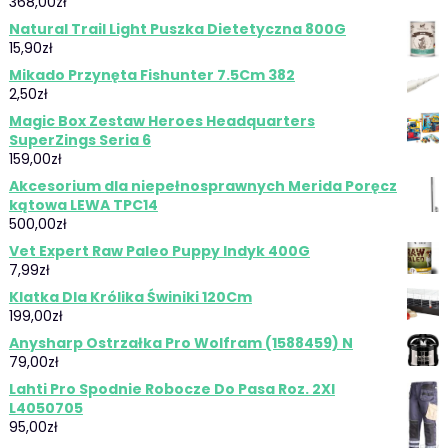
368,00
zł
Natural Trail Light Puszka Dietetyczna 800G
15,90
zł
Mikado Przynęta Fishunter 7.5Cm 382
2,50
zł
Magic Box Zestaw Heroes Headquarters
SuperZings Seria 6
159,00
zł
Akcesorium dla niepełnosprawnych Merida Poręcz
kątowa LEWA TPC14
500,00
zł
Vet Expert Raw Paleo Puppy Indyk 400G
7,99
zł
Klatka Dla Królika Świniki 120Cm
199,00
zł
Anysharp Ostrzałka Pro Wolfram (1588459) N
79,00
zł
Lahti Pro Spodnie Robocze Do Pasa Roz. 2Xl
L4050705
95,00
zł