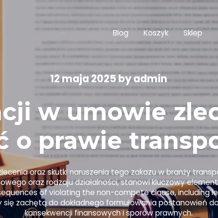
Blog
Koszyk
Sklep
12 maja 2025
by
admin
cji w umowie zlec
ć o prawie trans
lecenia oraz skutki naruszenia tego zakazu w branży transp
asowego oraz rodzaju działalności, stanowi kluczowy eleme
nsequences of violating the non-compete clause, including leg
ończy się zachętą do dokładnego formułowania postanowień d
konsekwencji finansowych i sporów prawnych.