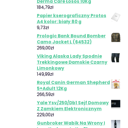
Derma Care Łosoś 10Kg
184,79
zł
Papier kserograficzny Protos
A4 kolor: biały 80 g
9,73
zł
Prologic Bank Bound Bomber
Camo Jacket L (64532)
269,00
zł
Viking Alaska Lady Spodnie
Trekkingowe Damskie Czarny
Limonkowy
149,99
zł
Royal Canin German Shepherd
5+Adult 12Kg
266,59
zł
Yale Ysv/250/Db1 Sejf Domowy
Z Zamkiem Elektronicznym
229,00
zł
Gunbroker Wabik Na Wrony I