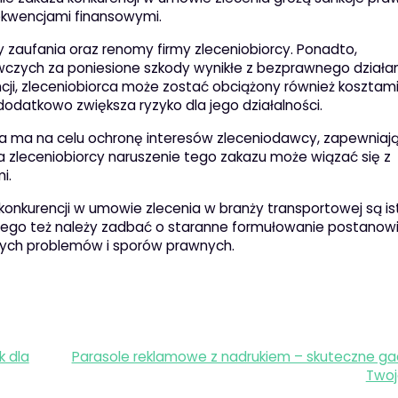
ekwencjami finansowymi.
 zaufania oraz renomy firmy zleceniobiorcy. Ponadto,
zych za poniesione szkody wynikłe z bezprawnego działa
cji, zleceniobiorca może zostać obciążony również kosztam
atkowo zwiększa ryzyko dla jego działalności.
ia ma na celu ochronę interesów zleceniodawcy, zapewniaj
dla zleceniobiorcy naruszenie tego zakazu może wiązać się z
i.
konkurencji w umowie zlecenia w branży transportowej są i
latego też należy zadbać o staranne formułowanie postanow
lnych problemów i sporów prawnych.
k dla
Parasole reklamowe z nadrukiem – skuteczne ga
Twoj