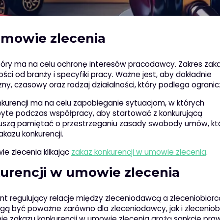
umowie zlecenia
który ma na celu ochronę interesów pracodawcy. Zakres zak
ci od branży i specyfiki pracy. Ważne jest, aby dokładnie
czny, czasowy oraz rodzaj działalności, który podlega ograni
urencji ma na celu zapobieganie sytuacjom, w których
byte podczas współpracy, aby startować z konkurującą
ny muszą pamiętać o przestrzeganiu zasady swobody umów, kt
kazu konkurencji.
e zlecenia klikając
zakaz konkurencji w umowie zlecenia
.
kurencji w umowie zlecenia
nt regulujący relacje między zleceniodawcą a zleceniobior
gą być poważne zarówno dla zleceniodawcy, jak i zleceniob
e zakazu konkurencji w umowie zlecenia grożą sankcje pra