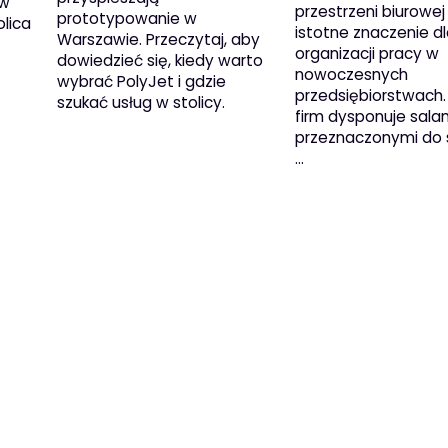
 w
przestrzeni biurowe
prototypowanie w
lica
istotne znaczenie d
Warszawie. Przeczytaj, aby
organizacji pracy w
dowiedzieć się, kiedy warto
nowoczesnych
wybrać PolyJet i gdzie
przedsiębiorstwach.
szukać usług w stolicy.
firm dysponuje sala
przeznaczonymi do 
…