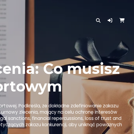
enia: Co musisz
portowym
ortowej. Podkreśla, że dokładne zdefiniowanie zakazu
nt umowy zlecenia, mający na celu ochronę interesów
al sanctions, financial repercussions, loss of trust and
otyczących zakazu konkurencji, aby uniknąć poważnych