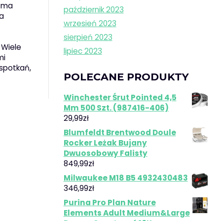
j ma
październik 2023
la
wrzesień 2023
sierpień 2023
 Wiele
lipiec 2023
mi
spotkań,
POLECANE PRODUKTY
Winchester Śrut Pointed 4,5
Mm 500 Szt. (987416-406)
29,99
zł
Blumfeldt Brentwood Doule
Rocker Leżak Bujany
Dwuosobowy Falisty
849,99
zł
Milwaukee M18 B5 4932430483
346,99
zł
Purina Pro Plan Nature
Elements Adult Medium&Large