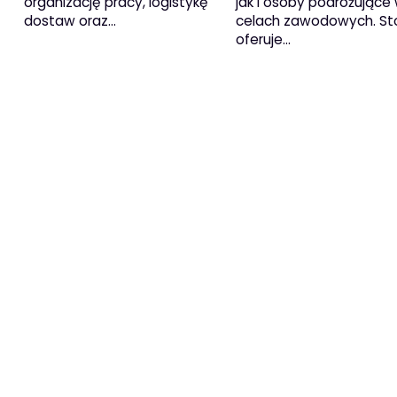
organizację pracy, logistykę
jak i osoby podróżujące
dostaw oraz…
celach zawodowych. Sto
oferuje…