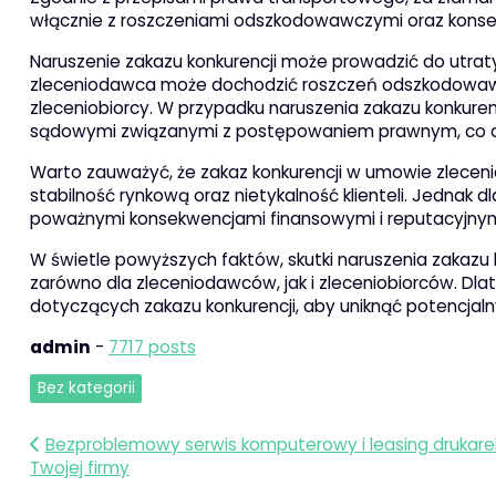
włącznie z roszczeniami odszkodowawczymi oraz kons
Naruszenie zakazu konkurencji może prowadzić do utraty
zleceniodawca może dochodzić roszczeń odszkodowawc
zleceniobiorcy. W przypadku naruszenia zakazu konkuren
sądowymi związanymi z postępowaniem prawnym, co dod
Warto zauważyć, że zakaz konkurencji w umowie zlecen
stabilność rynkową oraz nietykalność klienteli. Jednak 
poważnymi konsekwencjami finansowymi i reputacyjnym
W świetle powyższych faktów, skutki naruszenia zakazu 
zarówno dla zleceniodawców, jak i zleceniobiorców. D
dotyczących zakazu konkurencji, aby uniknąć potencja
admin
-
7717 posts
Bez kategorii
Nawigacja
Bezproblemowy serwis komputerowy i leasing drukare
Twojej firmy
wpisu