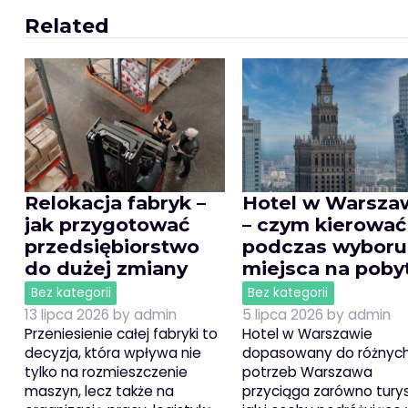
Related
Relokacja fabryk –
Hotel w Warsza
jak przygotować
– czym kierować
przedsiębiorstwo
podczas wyboru
do dużej zmiany
miejsca na poby
Bez kategorii
Bez kategorii
13 lipca 2026
by
admin
5 lipca 2026
by
admin
Przeniesienie całej fabryki to
Hotel w Warszawie
decyzja, która wpływa nie
dopasowany do różnyc
tylko na rozmieszczenie
potrzeb Warszawa
maszyn, lecz także na
przyciąga zarówno tury