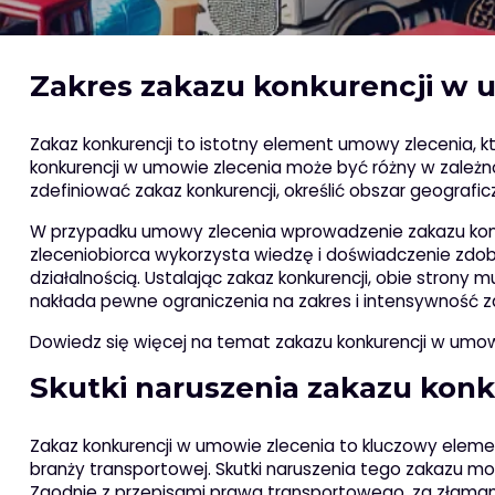
Zakres zakazu konkurencji w 
Zakaz konkurencji to istotny element umowy zlecenia, 
konkurencji w umowie zlecenia może być różny w zależnoś
zdefiniować zakaz konkurencji, określić obszar geografi
W przypadku umowy zlecenia wprowadzenie zakazu konk
zleceniobiorca wykorzysta wiedzę i doświadczenie zdo
działalnością. Ustalając zakaz konkurencji, obie stro
nakłada pewne ograniczenia na zakres i intensywność za
Dowiedz się więcej na temat zakazu konkurencji w umowi
Skutki naruszenia zakazu kon
Zakaz konkurencji w umowie zlecenia to kluczowy eleme
branży transportowej. Skutki naruszenia tego zakazu mo
Zgodnie z przepisami prawa transportowego, za złamani