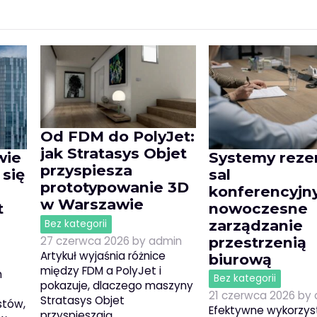
Od FDM do PolyJet:
jak Stratasys Objet
wie
Systemy reze
przyspiesza
 się
sal
prototypowanie 3D
konferencyjn
w Warszawie
t
nowoczesne
zarządzanie
Bez kategorii
przestrzenią
27 czerwca 2026
by
admin
Artykuł wyjaśnia różnice
biurową
między FDM a PolyJet i
h
Bez kategorii
pokazuje, dlaczego maszyny
21 czerwca 2026
by
Stratasys Objet
stów,
Efektywne wykorzys
przyspieszają