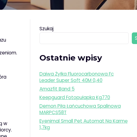
Szukaj
azu
czeniom.
Ostatnie wpisy
Daiwa Żyłka Fluorocarbonowa Fc
óra
Leader Super Soft 40M 0,40
Amazfit Band 5
Keepguard Fotopułapka Kg770
Demon Piła Łańcuchowa Spalinowa
MARPCS58T
Eyenimal Small Pet Automat Na Karmę
cą w
1,7kg
iorcy.
wne,