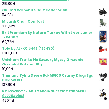
219,00
zł
Okuma Carbonite Baitfeeder 5000
114,98
zł
Mivardi Chair Comfort
373,61
zł
Brit Premium By Nature Turkey With Liver Junior
12X400G
62,72
zł
Solo by AL-KO 6442 (127430)
1 306,00
zł
Unichem Trutka Na Szczury Myszy Gryzonie
Granulat Ratimor 1Kg
19,99
zł
Shimano Tylna Deore Rd-M5100 Czarny Długi Sgs
Biegów 10 11
137,90
zł
KOŁOWROTEK ABU GARCIA SUPERIOR 2500MSH
9277642958
436,11
zł