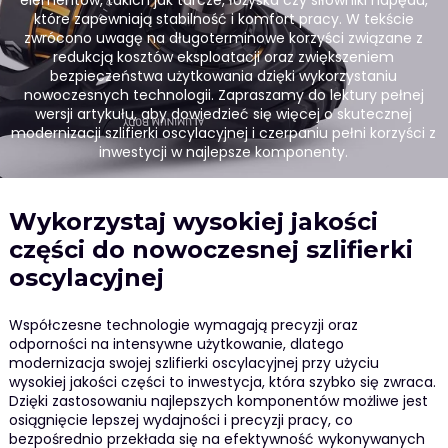
elementów, takich jak tarcze, łożyska czy siłowniki napędu,
które zapewniają stabilność i komfort pracy. W tekście
zwrócono uwagę na długoterminowe korzyści związane z
redukcją kosztów eksploatacji oraz zwiększeniem
bezpieczeństwa użytkowania dzięki wykorzystaniu
nowoczesnych technologii. Zapraszamy do lektury pełnej
wersji artykułu, aby dowiedzieć się więcej o skutecznej
modernizacji szlifierki oscylacyjnej i czerpaniu pełni korzyści z
inwestycji w najlepsze komponenty.
Wykorzystaj wysokiej jakości
części do nowoczesnej szlifierki
oscylacyjnej
Współczesne technologie wymagają precyzji oraz
odporności na intensywne użytkowanie, dlatego
modernizacja swojej szlifierki oscylacyjnej przy użyciu
wysokiej jakości części to inwestycja, która szybko się zwraca.
Dzięki zastosowaniu najlepszych komponentów możliwe jest
osiągnięcie lepszej wydajności i precyzji pracy, co
bezpośrednio przekłada się na efektywność wykonywanych