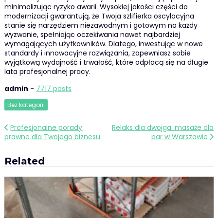
minimalizując ryzyko awarii. Wysokiej jakości części do
modernizacji gwarantują, że Twoja szlifierka oscylacyjna
stanie się narzędziem niezawodnym i gotowym na każdy
wyzwanie, spełniając oczekiwania nawet najbardziej
wymagających użytkowników. Dlatego, inwestując w nowe
standardy i innowacyjne rozwiązania, zapewniasz sobie
wyjątkową wydajność i trwałość, które odpłacą się na długie
lata profesjonalnej pracy.
admin
-
7717 posts
Bez kategorii
Nawigacja
Profesjonalne porady
Relaks dla dwojga: masaże dla
prawne dla Twojego biznesu
par w Warszawie
wpisu
Related