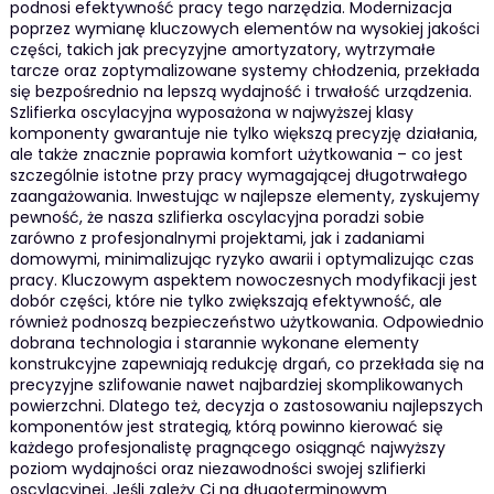
podnosi efektywność pracy tego narzędzia. Modernizacja
poprzez wymianę kluczowych elementów na wysokiej jakości
części, takich jak precyzyjne amortyzatory, wytrzymałe
tarcze oraz zoptymalizowane systemy chłodzenia, przekłada
się bezpośrednio na lepszą wydajność i trwałość urządzenia.
Szlifierka oscylacyjna wyposażona w najwyższej klasy
komponenty gwarantuje nie tylko większą precyzję działania,
ale także znacznie poprawia komfort użytkowania – co jest
szczególnie istotne przy pracy wymagającej długotrwałego
zaangażowania. Inwestując w najlepsze elementy, zyskujemy
pewność, że nasza szlifierka oscylacyjna poradzi sobie
zarówno z profesjonalnymi projektami, jak i zadaniami
domowymi, minimalizując ryzyko awarii i optymalizując czas
pracy. Kluczowym aspektem nowoczesnych modyfikacji jest
dobór części, które nie tylko zwiększają efektywność, ale
również podnoszą bezpieczeństwo użytkowania. Odpowiednio
dobrana technologia i starannie wykonane elementy
konstrukcyjne zapewniają redukcję drgań, co przekłada się na
precyzyjne szlifowanie nawet najbardziej skomplikowanych
powierzchni. Dlatego też, decyzja o zastosowaniu najlepszych
komponentów jest strategi­ą, którą powinno kierować się
każdego profesjonalistę pragnącego osiągnąć najwyższy
poziom wydajności oraz niezawodności swojej szlifierki
oscylacyjnej. Jeśli zależy Ci na długoterminowym