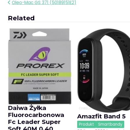
Nawigacja
Oleo-Mac GS 371 (50189151E2)
wpisu
Related
Daiwa Żyłka
Fluorocarbonowa
Amazfit Band 5
Fc Leader Super
Produkt
Smartbandy
Soft 40M 0,40