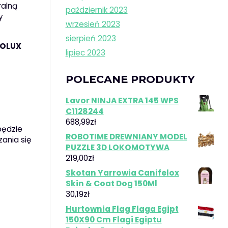
ralną
październik 2023
y
wrzesień 2023
sierpień 2023
ZOLUX
lipiec 2023
POLECANE PRODUKTY
Lavor NINJA EXTRA 145 WPS
C1128244
688,99
zł
będzie
ROBOTIME DREWNIANY MODEL
ania się
PUZZLE 3D LOKOMOTYWA
219,00
zł
Skotan Yarrowia Canifelox
Skin & Coat Dog 150Ml
30,19
zł
Hurtownia Flag Flaga Egipt
150X90 Cm Flagi Egiptu