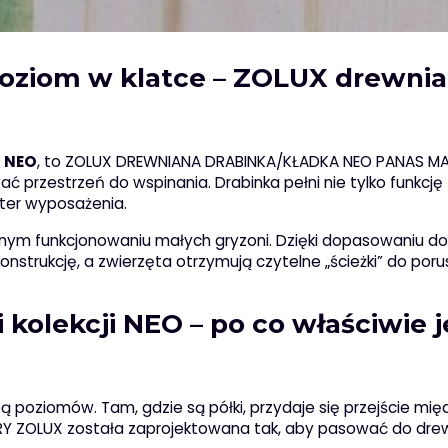
poziom w klatce – ZOLUX drewni
i
NEO
, to ZOLUX DREWNIANA DRABINKA/KŁADKA NEO PANAS MA
 przestrzeń do wspinania. Drabinka pełni nie tylko funkcję
kter wyposażenia.
ennym funkcjonowaniu małych gryzoni. Dzięki dopasowaniu do
strukcję, a zwierzęta otrzymują czytelne „ścieżki” do poru
kolekcji NEO – po co właściwie j
ą poziomów. Tam, gdzie są półki, przydaje się przejście międ
 ZOLUX została zaprojektowana tak, aby pasować do dre