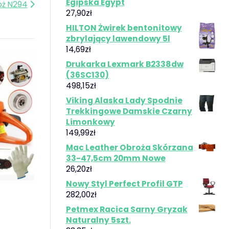
Egipska Egypt
óż N294
27,90
zł
HILTON Żwirek bentonitowy
zbrylający lawendowy 5l
14,69
zł
Drukarka Lexmark B2338dw
(36SC130)
498,15
zł
Viking Alaska Lady Spodnie
Trekkingowe Damskie Czarny
Limonkowy
149,99
zł
Mac Leather Obroża Skórzana
33-47,5cm 20mm Nowe
26,20
zł
Nowy Styl Perfect Profil GTP
282,00
zł
Petmex Racica Sarny Gryzak
Naturalny 5szt.