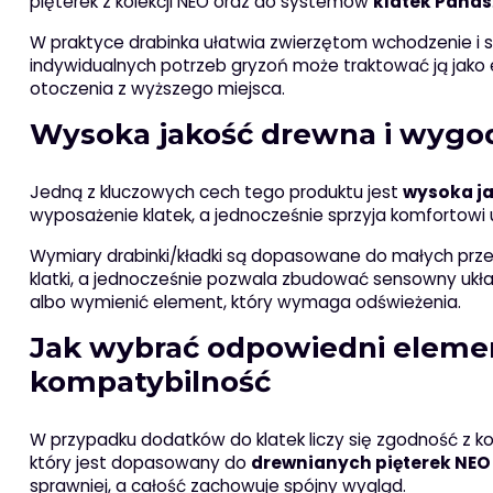
pięterek z kolekcji NEO oraz do systemów
klatek Panas
W praktyce drabinka ułatwia zwierzętom wchodzenie i s
indywidualnych potrzeb gryzoń może traktować ją jako
otoczenia z wyższego miejsca.
Wysoka jakość drewna i wygo
Jedną z kluczowych cech tego produktu jest
wysoka j
wyposażenie klatek, a jednocześnie sprzyja komforto
Wymiary drabinki/kładki są dopasowane do małych prze
klatki, a jednocześnie pozwala zbudować sensowny ukł
albo wymienić element, który wymaga odświeżenia.
Jak wybrać odpowiedni elemen
kompatybilność
W przypadku dodatków do klatek liczy się zgodność z ko
który jest dopasowany do
drewnianych pięterek NEO
sprawniej, a całość zachowuje spójny wygląd.