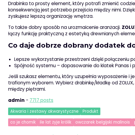
Drabinka to prosty element, który potrafi zmienić codz
konsekwencją jest potrzeba przejścia między nimi. Dzię
zyskujesz lepszą organizację wnętrza.
To także dobry sposób na urozmaicenie aranżacji.
ZOLU
łączy funkcję praktyczną z estetyką drewnianych elemen
Co daje dobrze dobrany dodatek do
Lepsze wykorzystanie przestrzeni dzięki połączeniu 
Spójność systemu – dopasowanie do klatek Panas i p
Jeśli szukasz elementu, który uzupełnia wyposażenie i
trafionym wyborem. Wybierz drabinkę/kładkę od ZOLUX, 
między piętrami.
admin
-
7717 posts
Akwaria i zestawy akwarystyczne
Produkt
co je chomik
ile lat żyje królik
owczarek belgijski malinois