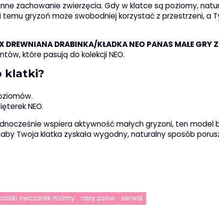
ienne zachowanie zwierzęcia. Gdy w klatce są poziomy, natu
ki temu gryzoń może swobodniej korzystać z przestrzeni, a T
X DREWNIANA DRABINKA/KŁADKA NEO PANAS MAŁE GRY 
tów, które pasują do kolekcji NEO.
 klatki?
poziomów.
ięterek NEO.
 jednocześnie wspiera aktywność małych gryzoni, ten model 
aby Twoja klatka zyskała wygodny, naturalny sposób porusz
polski owczarek nizinny
rasy psów
serwal