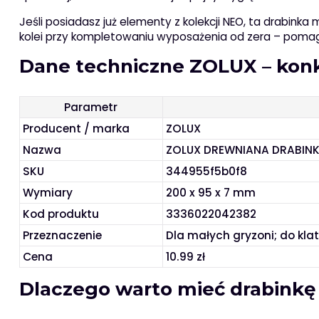
Jeśli posiadasz już elementy z kolekcji NEO, ta drabink
kolei przy kompletowaniu wyposażenia od zera – pomag
Dane techniczne ZOLUX – konk
Parametr
Producent / marka
ZOLUX
Nazwa
ZOLUX DREWNIANA DRABINK
SKU
344955f5b0f8
Wymiary
200 x 95 x 7 mm
Kod produktu
3336022042382
Przeznaczenie
Dla małych gryzoni; do klat
Cena
10.99 zł
Dlaczego warto mieć drabinkę