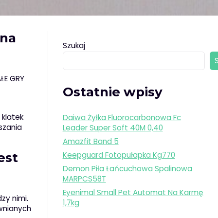
ana
Szukaj
ŁE GRY
Ostatnie wpisy
 klatek
Daiwa Żyłka Fluorocarbonowa Fc
szania
Leader Super Soft 40M 0,40
Amazfit Band 5
est
Keepguard Fotopułapka Kg770
Demon Piła Łańcuchowa Spalinowa
MARPCS58T
Eyenimal Small Pet Automat Na Karmę
zy nimi.
1,7kg
wnianych