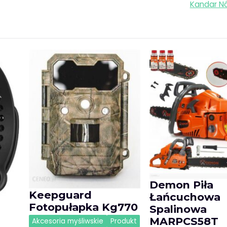
Kandar N
Demon Piła
Keepguard
Łańcuchowa
Fotopułapka Kg770
Spalinowa
MARPCS58T
Akcesoria myśliwskie
Produkt