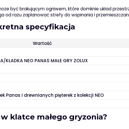
a może być brakującym ogniwem, które domknie układ przestrz
a od razu zaplanować strefy do wspinania i przemieszczani
retna specyfikacja
Wartość
A/KŁADKA NEO PANAS MAŁE GRY ZOLUX
ek Panas i drewnianych pięterek z kolekcji NEO
 w klatce małego gryzonia?