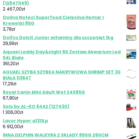
(128471149)
2 467,00
zł
Dolina Noteci Superfood Cielęcina Homar I
Krewetki 85G
3,78
zł
Dolfos Dolvit Junior witaminy dla szczeniąt 1kg
29,99
zł
Aquael Leddy Day&night 60 Zestaw Akwarium Led
54L Białe
361,20
zł
AQUAEL SZYBA SZYBKA NAKRYWOWA SHRIMP SET 30
BIAŁA 113647
17,29
zł
Royal Canin Mini Adult Wet 24X85G
67,80
zł
Solo by AL-KO 6442 (127430)
1 306,00
zł
Lavor Hyper a1311Lp
6 912,00
zł
INNA DELPHIN WALKYRA 2 SKŁADY 850G 260CM