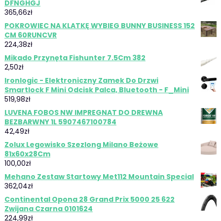
DFNGHGJ
365,66
zł
POKROWIEC NA KLATKĘ WYBIEG BUNNY BUSINESS 152
CM 60RUNCVR
224,38
zł
Mikado Przynęta Fishunter 7.5Cm 382
2,50
zł
Ironlogic - Elektroniczny Zamek Do Drzwi
Smartlock F Mini Odcisk Palca, Bluetooth - F_Mini
519,98
zł
LUVENA FOBOS NW IMPREGNAT DO DREWNA
BEZBARWNY 1L 5907467100784
42,49
zł
Zolux Legowisko Szezlong Milano Beżowe
81x60x28Cm
100,00
zł
Mehano Zestaw Startowy Met112 Mountain Special
362,04
zł
Continental Opona 28 Grand Prix 5000 25 622
Zwijana Czarna 0101624
224,99
zł