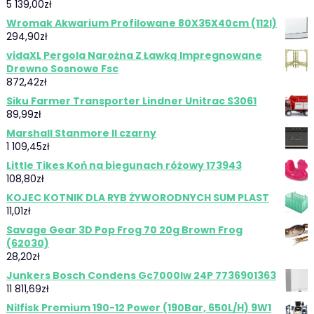
5 139,00
zł
Wromak Akwarium Profilowane 80X35X40cm (112l)
294,90
zł
vidaXL Pergola Narożna Z Ławką Impregnowane
Drewno Sosnowe Fsc
872,42
zł
Siku Farmer Transporter Lindner Unitrac S3061
89,99
zł
Marshall Stanmore II czarny
1 109,45
zł
Little Tikes Koń na biegunach różowy 173943
108,80
zł
KOJEC KOTNIK DLA RYB ŻYWORODNYCH SUM PLAST
11,01
zł
Savage Gear 3D Pop Frog 70 20g Brown Frog
(62030)
28,20
zł
Junkers Bosch Condens Gc7000Iw 24P 7736901363
11 811,69
zł
Nilfisk Premium 190-12 Power (190Bar, 650L/H) 9W1