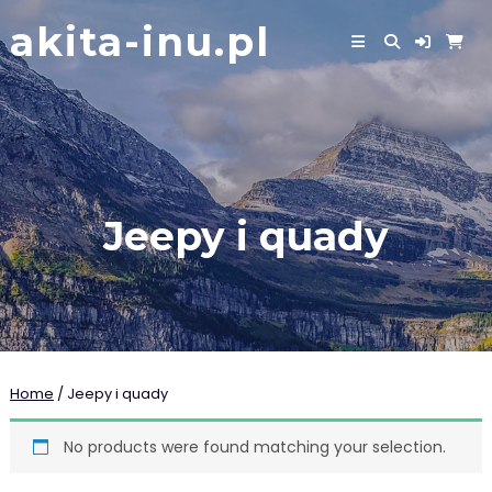
Skip
akita-inu.pl
to
content
Jeepy i quady
Home
/ Jeepy i quady
No products were found matching your selection.