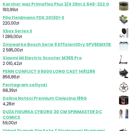
Karcher wąż PrimoFlex Plus 3/4 25m 2.645-322.0
193,99
zł
Piła Fieldmann FDK 201301-E
220,00
zł
Xbox Series S
1 289,00
zł
Zmywarka Bosch Serie 6 EfficientDry SPV6EMX11E
2 585,00
zł
Xiaomi Mi Electric Scooter M365 Pro
2 010,42
zł
PENN CONFLICT II 6000 LONG CAST 1481286
856,86
zł
Pentagram celtycki
68,39
zł
Dolina Noteci Premium Cielęcina 185G
4,28
zł
DUŻA FIGURKA CYBORG 30 CM SPINMASTER DC
COMICS
59,00
zł
Vidaxl Drapak Dla Kota Z Sizalowymi Słupkami