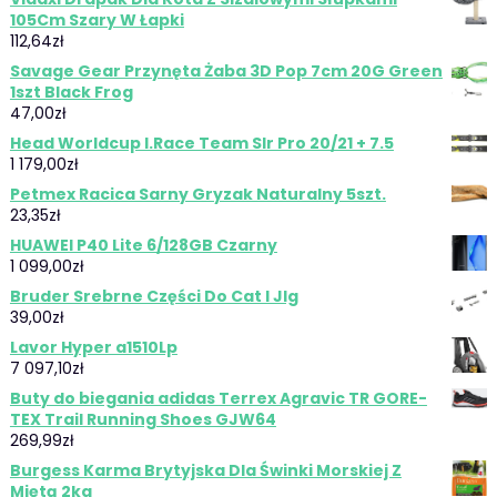
105Cm Szary W Łapki
112,64
zł
Savage Gear Przynęta Żaba 3D Pop 7cm 20G Green
1szt Black Frog
47,00
zł
Head Worldcup I.Race Team Slr Pro 20/21 + 7.5
1 179,00
zł
Petmex Racica Sarny Gryzak Naturalny 5szt.
23,35
zł
HUAWEI P40 Lite 6/128GB Czarny
1 099,00
zł
Bruder Srebrne Części Do Cat I Jlg
39,00
zł
Lavor Hyper a1510Lp
7 097,10
zł
Buty do biegania adidas Terrex Agravic TR GORE-
TEX Trail Running Shoes GJW64
269,99
zł
Burgess Karma Brytyjska Dla Świnki Morskiej Z
Miętą 2kg