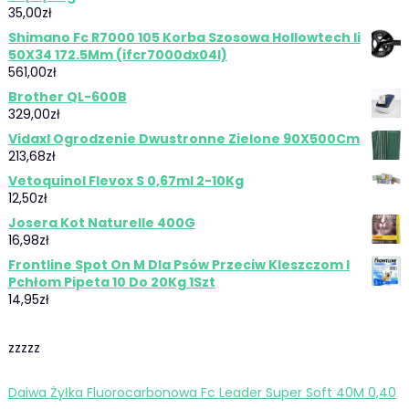
35,00
zł
Shimano Fc R7000 105 Korba Szosowa Hollowtech Ii
50X34 172.5Mm (ifcr7000dx04l)
561,00
zł
Brother QL-600B
329,00
zł
Vidaxl Ogrodzenie Dwustronne Zielone 90X500Cm
213,68
zł
Vetoquinol Flevox S 0,67ml 2-10Kg
12,50
zł
Josera Kot Naturelle 400G
16,98
zł
Frontline Spot On M Dla Psów Przeciw Kleszczom I
Pchłom Pipeta 10 Do 20Kg 1Szt
14,95
zł
zzzzz
Daiwa Żyłka Fluorocarbonowa Fc Leader Super Soft 40M 0,40