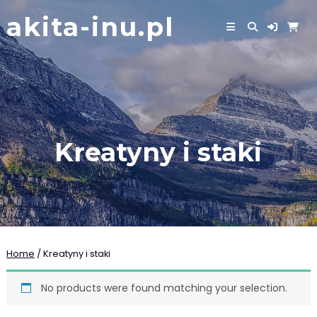
Skip
akita-inu.pl
to
content
Kreatyny i staki
Home
/ Kreatyny i staki
No products were found matching your selection.