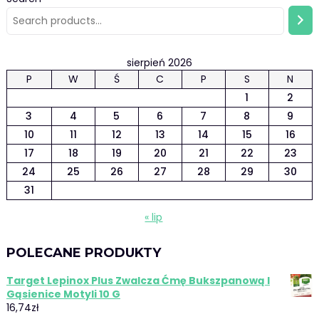
sierpień 2026
P
W
Ś
C
P
S
N
1
2
3
4
5
6
7
8
9
10
11
12
13
14
15
16
17
18
19
20
21
22
23
24
25
26
27
28
29
30
31
« lip
POLECANE PRODUKTY
Target Lepinox Plus Zwalcza Ćmę Bukszpanową I
Gąsienice Motyli 10 G
16,74
zł