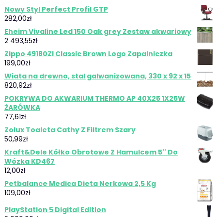
Nowy Styl Perfect Profil GTP
282,00
zł
Eheim Vivaline Led 150 Oak grey Zestaw akwariowy
2 493,55
zł
Zippo 49180Zl Classic Brown Logo Zapalniczka
199,00
zł
Wiata na drewno, stal galwanizowana, 330 x 92 x 15
820,92
zł
POKRYWA DO AKWARIUM THERMO AP 40X25 1X25W
ŻARÓWKA
77,61
zł
Zolux Toaleta Cathy Z Filtrem Szary
50,99
zł
Kraft&Dele Kółko Obrotowe Z Hamulcem 5'' Do
Wózka KD467
12,00
zł
Petbalance Medica Dieta Nerkowa 2,5 Kg
109,00
zł
PlayStation 5 Digital Edition