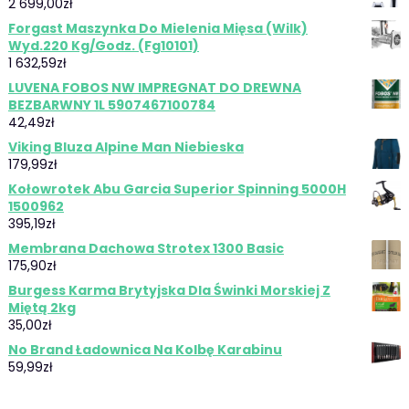
2 699,00
zł
Forgast Maszynka Do Mielenia Mięsa (Wilk)
Wyd.220 Kg/Godz. (Fg10101)
1 632,59
zł
LUVENA FOBOS NW IMPREGNAT DO DREWNA
BEZBARWNY 1L 5907467100784
42,49
zł
Viking Bluza Alpine Man Niebieska
179,99
zł
Kołowrotek Abu Garcia Superior Spinning 5000H
1500962
395,19
zł
Membrana Dachowa Strotex 1300 Basic
175,90
zł
Burgess Karma Brytyjska Dla Świnki Morskiej Z
Miętą 2kg
35,00
zł
No Brand Ładownica Na Kolbę Karabinu
59,99
zł