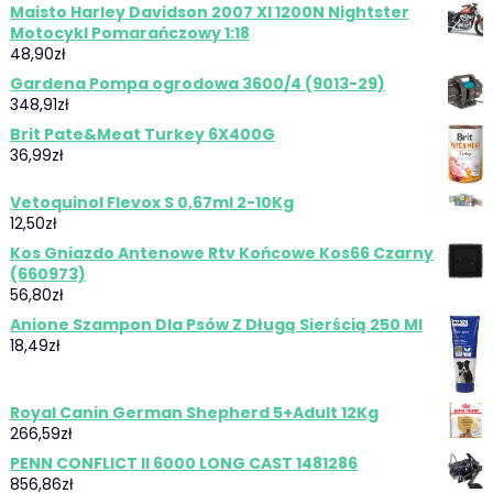
Maisto Harley Davidson 2007 Xl 1200N Nightster
Motocykl Pomarańczowy 1:18
48,90
zł
Gardena Pompa ogrodowa 3600/4 (9013-29)
348,91
zł
Brit Pate&Meat Turkey 6X400G
36,99
zł
Vetoquinol Flevox S 0,67ml 2-10Kg
12,50
zł
Kos Gniazdo Antenowe Rtv Końcowe Kos66 Czarny
(660973)
56,80
zł
Anione Szampon Dla Psów Z Długą Sierścią 250 Ml
18,49
zł
Royal Canin German Shepherd 5+Adult 12Kg
266,59
zł
PENN CONFLICT II 6000 LONG CAST 1481286
856,86
zł