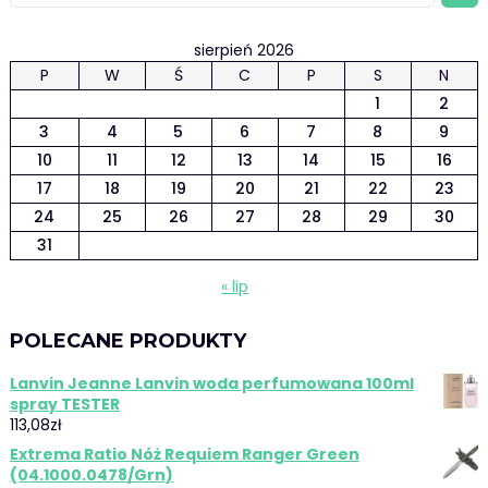
sierpień 2026
P
W
Ś
C
P
S
N
1
2
3
4
5
6
7
8
9
10
11
12
13
14
15
16
17
18
19
20
21
22
23
24
25
26
27
28
29
30
31
« lip
POLECANE PRODUKTY
Lanvin Jeanne Lanvin woda perfumowana 100ml
spray TESTER
113,08
zł
Extrema Ratio Nóż Requiem Ranger Green
(04.1000.0478/Grn)