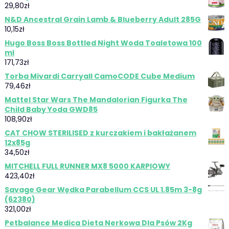
29,80
zł
N&D Ancestral Grain Lamb & Blueberry Adult 285G
10,15
zł
Hugo Boss Boss Bottled Night Woda Toaletowa 100
ml
171,73
zł
Torba Mivardi Carryall CamoCODE Cube Medium
79,46
zł
Mattel Star Wars The Mandalorian Figurka The
Child Baby Yoda GWD85
108,90
zł
CAT CHOW STERILISED z kurczakiem i bakłażanem
12x85g
34,50
zł
MITCHELL FULL RUNNER MX8 5000 KARPIOWY
423,40
zł
Savage Gear Wędka Parabellum CCS UL 1.85m 3-8g
(62380)
321,00
zł
Petbalance Medica Dieta Nerkowa Dla Psów 2Kg