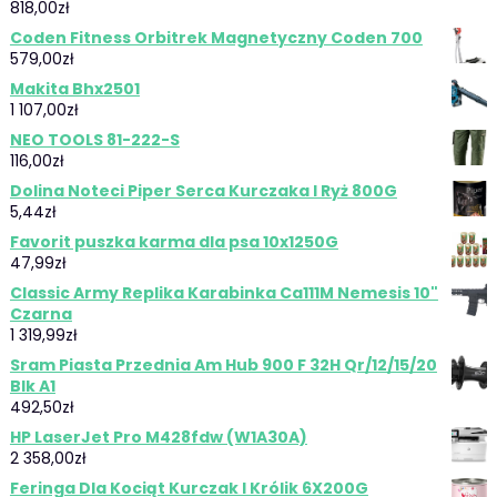
818,00
zł
Coden Fitness Orbitrek Magnetyczny Coden 700
579,00
zł
Makita Bhx2501
1 107,00
zł
NEO TOOLS 81-222-S
116,00
zł
Dolina Noteci Piper Serca Kurczaka I Ryż 800G
5,44
zł
Favorit puszka karma dla psa 10x1250G
47,99
zł
Classic Army Replika Karabinka Ca111M Nemesis 10"
Czarna
1 319,99
zł
Sram Piasta Przednia Am Hub 900 F 32H Qr/12/15/20
Blk A1
492,50
zł
HP LaserJet Pro M428fdw (W1A30A)
2 358,00
zł
Feringa Dla Kociąt Kurczak I Królik 6X200G