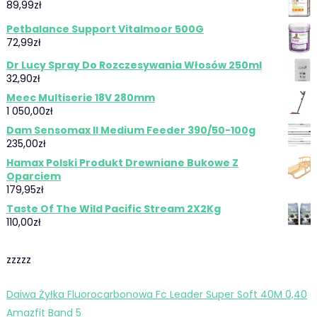
89,99
zł
Petbalance Support Vitalmoor 500G
72,99
zł
Dr Lucy Spray Do Rozczesywania Włosów 250ml
32,90
zł
Meec Multiserie 18V 280mm
1 050,00
zł
Dam Sensomax II Medium Feeder 390/50-100g
235,00
zł
Hamax Polski Produkt Drewniane Bukowe Z
Oparciem
179,95
zł
Taste Of The Wild Pacific Stream 2X2Kg
110,00
zł
zzzzz
Daiwa Żyłka Fluorocarbonowa Fc Leader Super Soft 40M 0,40
Amazfit Band 5