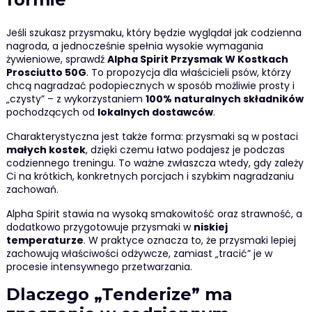
Jeśli szukasz przysmaku, który będzie wyglądał jak codzienna
nagroda, a jednocześnie spełnia wysokie wymagania
żywieniowe, sprawdź
Alpha Spirit Przysmak W Kostkach
Prosciutto 50G
. To propozycja dla właścicieli psów, którzy
chcą nagradzać podopiecznych w sposób możliwie prosty i
„czysty” – z wykorzystaniem
100% naturalnych składników
pochodzących od
lokalnych dostawców
.
Charakterystyczna jest także forma: przysmaki są w postaci
małych kostek
, dzięki czemu łatwo podajesz je podczas
codziennego treningu. To ważne zwłaszcza wtedy, gdy zależy
Ci na krótkich, konkretnych porcjach i szybkim nagradzaniu
zachowań.
Alpha Spirit stawia na wysoką smakowitość oraz strawność, a
dodatkowo przygotowuje przysmaki w
niskiej
temperaturze
. W praktyce oznacza to, że przysmaki lepiej
zachowują właściwości odżywcze, zamiast „tracić” je w
procesie intensywnego przetwarzania.
Dlaczego „Tenderize” ma