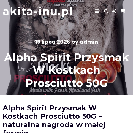
Skip
akita-inu.pl
to
content
19 lipca 2026
by
admin
Alpha Spirit Przysmak
W Kostkach
Prosciutto 50G
Alpha Spirit Przysmak W
Kostkach Prosciutto 50G –
naturalna nagroda w małej
formie