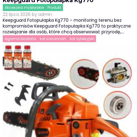
Keepguard Fotopułapka Kg770
Akcesoria myśliwskie
Produkt
22 lipca 2026
by
admin
Keepguard Fotopułapka Kg770 – monitoring terenu bez
kompromisów Keepguard Fotopułapka Kg770 to praktyczne
rozwiązanie dla osób, które chcą obserwować przyrodę,…
agama brodata
kot savannah
kot syberyjski