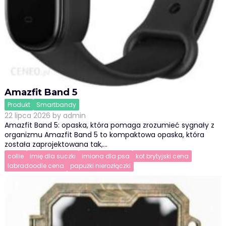
Amazfit Band 5
Produkt
Smartbandy
22 lipca 2026
by
admin
Amazfit Band 5: opaska, która pomaga zrozumieć sygnały z
organizmu Amazfit Band 5 to kompaktowa opaska, która
została zaprojektowana tak,…
collie
imię dla suczki
imiona dla psa
kot brytyjski cena
labradoodle cena
papużki nierozłączki