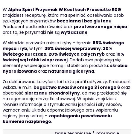
W
Alpha Spirit Przysmak W Kostkach Prosciutto 50G
znajdziesz recepturę, która ma spełniać oczekiwania osób
szukających przysmaków
bez ziarna
i
bez glutenu
.
Producent podkreśla również brak
przetworzonego mięsa
oraz to, że przysmaki nie są
wytłaczane
.
W składzie przeważa mięso i ryby – łącznie
85% świeżego
mięsa i ryb
, w tym:
35% świeżej wieprzowiny
,
20%
świeżego kurczaka
,
20% świeżych całych ryb
oraz
10%
świeżej wątróbki wieprzowej
. Dodatkowo pojawiają się
elementy wspierające formę i stabilność produktu:
skrobia
hydrolizowana
oraz
naturalna gliceryna
.
Za deklarowane korzyści stoi także profil odżywczy. Producent
wskazuje m.in.
bogactwo kwasów omega 3 i omega 6
oraz
obecność
siarczanu chondroityny
, co ma przekładać się
na regenerację chrząstki stawowej. W opisie znajdziesz
również informacje o stymulowaniu jasności i siły włosów,
wzmacnianiu układu odpornościowego oraz wspieraniu
higieny jamy ustnej –
zapobieganiu powstawaniu
kamienia nazębnego
.
Dane techniczne / informacje