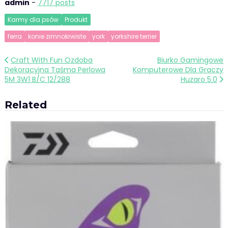
admin
-
7717 posts
Karmy dla psów
Produkt
ferra
konie zimnokrwiste
york
yorkshire terrier
Nawigacja
Craft With Fun Ozdoba
Biurko Gamingowe
Dekoracyjna Taśma Perlowa
Komputerowe Dla Graczy
wpisu
5M 3W1 B/C 12/288
Huzaro 5.0
Related