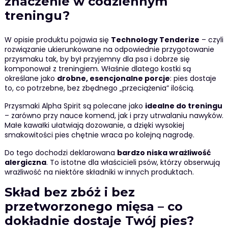
znaczenie w codziennym
treningu?
W opisie produktu pojawia się
Technology Tenderize
– czyli
rozwiązanie ukierunkowane na odpowiednie przygotowanie
przysmaku tak, by był przyjemny dla psa i dobrze się
komponował z treningiem. Właśnie dlatego kostki są
określane jako
drobne, esencjonalne porcje
: pies dostaje
to, co potrzebne, bez zbędnego „przeciążenia” ilością.
Przysmaki Alpha Spirit są polecane jako
idealne do treningu
– zarówno przy nauce komend, jak i przy utrwalaniu nawyków.
Małe kawałki ułatwiają dozowanie, a dzięki wysokiej
smakowitości pies chętnie wraca po kolejną nagrodę.
Do tego dochodzi deklarowana
bardzo niska wrażliwość
alergiczna
. To istotne dla właścicieli psów, którzy obserwują
wrażliwość na niektóre składniki w innych produktach.
Skład bez zbóż i bez
przetworzonego mięsa – co
dokładnie dostaje Twój pies?