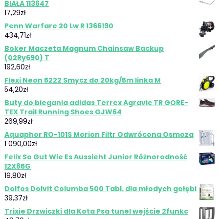
BIAŁA 113647
17,29
zł
Penn Warfare 20 Lw R 1366190
434,71
zł
Boker Maczeta Magnum Chainsaw Backup
(02Ry690) T
192,60
zł
Flexi Neon 5222 Smycz do 20kg/5m linka M
54,20
zł
Buty do biegania adidas Terrex Agravic TR GORE-
TEX Trail Running Shoes GJW64
269,99
zł
Aquaphor RO-101S Morion Filtr Odwrócona Osmoza
1 090,00
zł
Felix So Gut Wie Es Aussieht Junior Różnorodność
12X85G
19,80
zł
Dolfos Dolvit Columba 500 Tabl. dla młodych gołębi
39,37
zł
Trixie Drzwiczki dla Kota Psa tunel wejście 2funkc