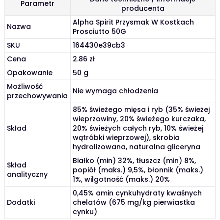
Parametr
producenta
Alpha Spirit Przysmak W Kostkach
Nazwa
Prosciutto 50G
SKU
164430e39cb3
Cena
2.86 zł
Opakowanie
50 g
Możliwość
Nie wymaga chłodzenia
przechowywania
85% świeżego mięsa i ryb (35% świeżej
wieprzowiny, 20% świeżego kurczaka,
Skład
20% świeżych całych ryb, 10% świeżej
wątróbki wieprzowej), skrobia
hydrolizowana, naturalna gliceryna
Białko (min) 32%, tłuszcz (min) 8%,
Skład
popiół (maks.) 9,5%, błonnik (maks.)
analityczny
1%, wilgotność (maks.) 20%
0,45% amin cynkuhydraty kwaśnych
Dodatki
chelatów (675 mg/kg pierwiastka
cynku)