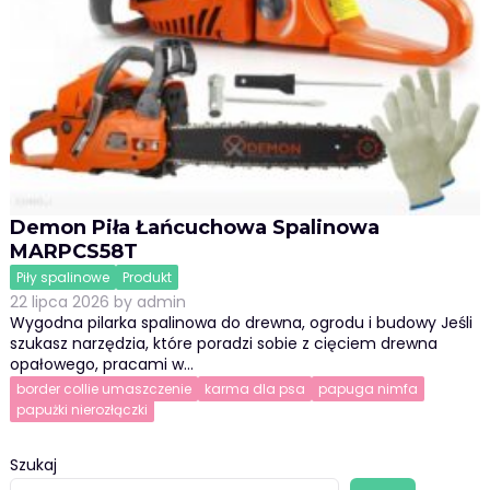
Demon Piła Łańcuchowa Spalinowa
MARPCS58T
Piły spalinowe
Produkt
22 lipca 2026
by
admin
Wygodna pilarka spalinowa do drewna, ogrodu i budowy Jeśli
szukasz narzędzia, które poradzi sobie z cięciem drewna
opałowego, pracami w…
border collie umaszczenie
karma dla psa
papuga nimfa
papużki nierozłączki
Szukaj