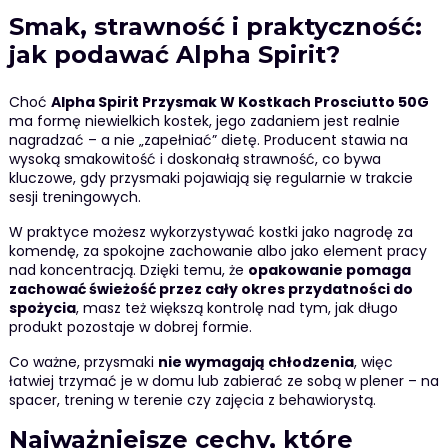
Smak, strawność i praktyczność:
jak podawać Alpha Spirit?
Choć
Alpha Spirit Przysmak W Kostkach Prosciutto 50G
ma formę niewielkich kostek, jego zadaniem jest realnie
nagradzać – a nie „zapełniać” dietę. Producent stawia na
wysoką smakowitość i doskonałą strawność, co bywa
kluczowe, gdy przysmaki pojawiają się regularnie w trakcie
sesji treningowych.
W praktyce możesz wykorzystywać kostki jako nagrodę za
komendę, za spokojne zachowanie albo jako element pracy
nad koncentracją. Dzięki temu, że
opakowanie pomaga
zachować świeżość przez cały okres przydatności do
spożycia
, masz też większą kontrolę nad tym, jak długo
produkt pozostaje w dobrej formie.
Co ważne, przysmaki
nie wymagają chłodzenia
, więc
łatwiej trzymać je w domu lub zabierać ze sobą w plener – na
spacer, trening w terenie czy zajęcia z behawiorystą.
Najważniejsze cechy, które