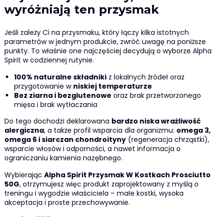
wyróżniają ten przysmak
Jeśli zależy Ci na przysmaku, który łączy kilka istotnych
parametrów w jednym produkcie, zwróć uwagę na poniższe
punkty. To właśnie one najczęściej decydują o wyborze Alpha
Spirit w codziennej rutynie.
100% naturalne składniki
z lokalnych źródeł oraz
przygotowanie w
niskiej temperaturze
Bez ziarna i bezglutenowe
oraz brak przetworzonego
mięsa i brak wytłaczania
Do tego dochodzi deklarowana
bardzo niska wrażliwość
alergiczna
, a także profil wsparcia dla organizmu:
omega 3,
omega 6 i siarczan chondroityny
(regeneracja chrząstki),
wsparcie włosów i odporności, a nawet informacja o
ograniczaniu kamienia nazębnego.
Wybierając
Alpha Spirit Przysmak W Kostkach Prosciutto
50G
, otrzymujesz więc produkt zaprojektowany z myślą o
treningu i wygodzie właściciela – małe kostki, wysoka
akceptacja i proste przechowywanie.