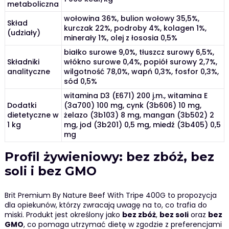
metaboliczna
wołowina 36%, bulion wołowy 35,5%,
Skład
kurczak 22%, podroby 4%, kolagen 1%,
(udziały)
minerały 1%, olej z łososia 0,5%
białko surowe 9,0%, tłuszcz surowy 6,5%,
Składniki
włókno surowe 0,4%, popiół surowy 2,7%,
analityczne
wilgotność 78,0%, wapń 0,3%, fosfor 0,3%,
sód 0,5%
witamina D3 (E671) 200 j.m., witamina E
Dodatki
(3a700) 100 mg, cynk (3b606) 10 mg,
dietetyczne w
żelazo (3b103) 8 mg, mangan (3b502) 2
1 kg
mg, jod (3b201) 0,5 mg, miedź (3b405) 0,5
mg
Profil żywieniowy: bez zbóż, bez
soli i bez GMO
Brit Premium By Nature Beef With Tripe 400G to propozycja
dla opiekunów, którzy zwracają uwagę na to, co trafia do
miski. Produkt jest określony jako
bez zbóż
,
bez soli
oraz
bez
GMO
, co pomaga utrzymać dietę w zgodzie z preferencjami