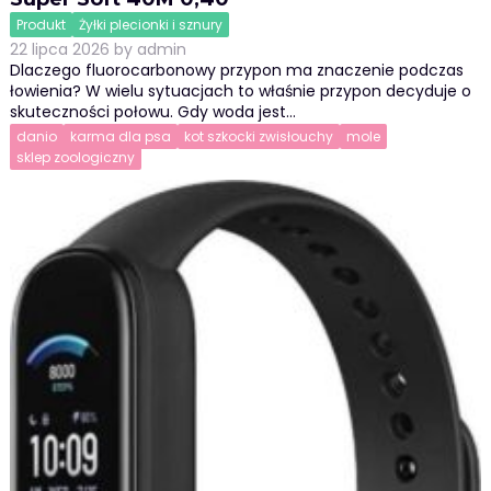
Produkt
Żyłki plecionki i sznury
22 lipca 2026
by
admin
Dlaczego fluorocarbonowy przypon ma znaczenie podczas
łowienia? W wielu sytuacjach to właśnie przypon decyduje o
skuteczności połowu. Gdy woda jest…
danio
karma dla psa
kot szkocki zwisłouchy
mole
sklep zoologiczny