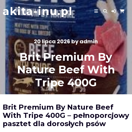
Skip
akita-inu.pl
to
content
20 lipca 2026
by
admin
Brit Premium By
Nature Beef With
Tripe 400G
Brit Premium By Nature Beef
With Tripe 400G – pełnoporcjowy
pasztet dla dorosłych psów