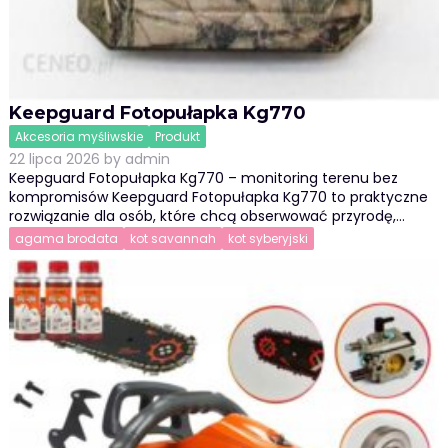
Keepguard Fotopułapka Kg770
Akcesoria myśliwskie
Produkt
22 lipca 2026
by
admin
Keepguard Fotopułapka Kg770 – monitoring terenu bez
kompromisów Keepguard Fotopułapka Kg770 to praktyczne
rozwiązanie dla osób, które chcą obserwować przyrodę,…
agama brodata
kot savannah
kot syberyjski