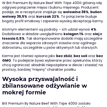
W Brit Premium By Nature Beef With Tripe 400G główną rolę
odgrywa połączenie mięsa i bulionu mięsnego. Producent
podaje, że w recepturze znajduje się
wołowina 36%
,
bulion
wołowy 35,5%
oraz
kurczak 22%
. To połączenie buduje
bogaty profil smakowy i zapewnia wysoką akceptację karmy.
Istotnym elementem są podroby – ich udział wynosi
4%
.
Dodatkowo w składzie uwzględniono
kolagen 1%
oraz
olej z
łososia 0,5%
. Tak skomponowane dodatki mają szczególne
znaczenie dla wsparcia zdrowych stawów oraz ogólnego
dobrostanu, szczególnie u psów aktywnych lub starszych.
Karma jest również opisana jako
bez zbóż
,
bez soli
oraz
bez
GMO
. To podejście bywa wybierane przez opiekunów, którzy
chcą ograniczać składniki niepożądane w diecie i stawiać na
prostszy, bardziej “mięsny” charakter posiłku.
Wysoka przyswajalność i
zbilansowane odżywianie w
mokrej formie
Brit Premium By Nature Beef With Tripe 400G zostało