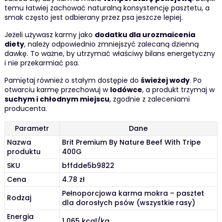
temu łatwiej zachować naturalną konsystencję pasztetu, a
smak często jest odbierany przez psa jeszcze lepiej.
Jeżeli używasz karmy jako
dodatku dla urozmaicenia
diety
, należy odpowiednio zmniejszyć zalecaną dzienną
dawkę. To ważne, by utrzymać właściwy bilans energetyczny
i nie przekarmiać psa.
Pamiętaj również o stałym dostępie do
świeżej wody
. Po
otwarciu karmę przechowuj w
lodówce
, a produkt trzymaj w
suchym i chłodnym miejscu
, zgodnie z zaleceniami
producenta.
Parametr
Dane
Nazwa
Brit Premium By Nature Beef With Tripe
produktu
400G
SKU
bffdde5b9822
Cena
4.78 zł
Pełnoporcjowa karma mokra – pasztet
Rodzaj
dla dorosłych psów (wszystkie rasy)
Energia
1 065 kcal/kg