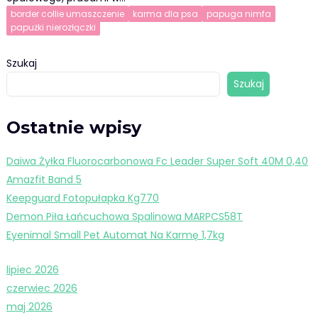
border collie umaszczenie
karma dla psa
papuga nimfa
papużki nierozłączki
Szukaj
Szukaj
Ostatnie wpisy
Daiwa Żyłka Fluorocarbonowa Fc Leader Super Soft 40M 0,40
Amazfit Band 5
Keepguard Fotopułapka Kg770
Demon Piła Łańcuchowa Spalinowa MARPCS58T
Eyenimal Small Pet Automat Na Karmę 1,7kg
lipiec 2026
czerwiec 2026
maj 2026