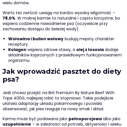
wielu domów.
Warto też zwrócić uwagę na bardzo wysoką wilgotność –
78,0%
. W mokrej karmie to naturalne i często korzystne, bo
wspiera codzienne nawodnienie psa (oczywiście przy
zachowaniu dostępu do świeżej wody).
Wołowina i bulion wołowy
budują mięsny charakter
receptury.
Kolagen
wspiera zdrowe stawy, a
olej z łososia
dodaje
składników kojarzonych z prawidłowym funkcjonowaniem
organizmu.
Jak wprowadzić pasztet do diety
psa?
Jeśli chcesz przejść na Brit Premium By Nature Beef With
Tripe 400G, najlepiej robić to stopniowo. Takie podejście
ułatwia adaptację układu pokarmowego i pozwala
obserwować, jak pies reaguje na nowy smak i skład.
Karma może być podawana jako
pełnoporcjowa
albo jako
uzupełnienie
– w zależności od potrzeb, aktywności i wieku