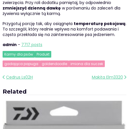
zwierzęcia. Przy roli dodatku pamiętaj, by odpowiednio
zmniejszyć dzienną dawkę
w porównaniu do zaleceń dla
żywienia wyłącznie tą karmą.
Przygotuj porcję tak, aby osiągnęła
temperaturę pokojową
.
To szczegół, który realnie wpływa na komfort podawania i
często przekłada się na zainteresowanie psa jedzeniem.
admin
-
7717 posts
Karmy dla psów
Produkt
gadająca papuga
goldendoodle
imiona dla suczek
Nawigacja
Cedrus Ls02H
Makita Elm3320
wpisu
Related