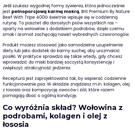
Jeśli szukasz wygodnej formy żywienia, która jednocześnie
jest
pełnoporcjową karmą mokrą
, Brit Premium By Nature
Beef With Tripe 400G świetnie wpisuje się w codzienną
rutynę. To pasztet dla dorosłych psów wszystkich ras –
oparty na wołowinie z dodatkiem podrobów, dzięki czemu
smak i aromat zachęcają nawet wybrednych czworonogów.
Produkt możesz stosować jako samodzielne uzupełnienie
diety lub jako dodatek do karmy suchej, aby urozmaicić
posiłki. W praktyce sprawdza się także wtedy, gdy chcesz
wprowadzić do miski bardziej soczystą konsystencję i
zwiększyć atrakcyjność jedzenia.
Receptura jest zaprojektowana tak, by wspierać codzienne
funkcjonowanie psa. W składzie znajdziesz m.in. kolagen, olej
z łososia oraz kompozycję owoców i ziół, które razem
pomagają dbać o ogólną kondycję.
Co wyróżnia skład? Wołowina z
podrobami, kolagen i olej z
łososia