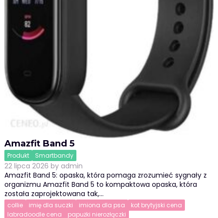
Amazfit Band 5
Produkt
Smartbandy
22 lipca 2026
by
admin
Amazfit Band 5: opaska, która pomaga zrozumieć sygnały z
organizmu Amazfit Band 5 to kompaktowa opaska, która
została zaprojektowana tak,…
collie
imię dla suczki
imiona dla psa
kot brytyjski cena
labradoodle cena
papużki nierozłączki