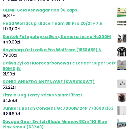
OLIMP Gold Ashwagandha 30 kaps.
18,87
zł
Head Worldcup I.Race Team Slr Pro 20/21 + 7.5
1 179,00
zł
Suntek Fotopułapka Gsm, Kamera Leśna Hc300M
449,00
zł
Anysharp Ostrzałka Pro Wolfram (1588459) N
79,00
zł
Daiwa Żyłka Fluorocarbonowa Fc Leader Super Soft
50M 0,18
21,99
zł
KONIG GNIAZDO ANTENOWE (SWBX100WT)
53,22
zł
Fitmin Dog Tasty Sticks Salami 35szt.
64,99
zł
Junkers Bosch Condens Gc7000Iw 24P 7736901363
11 811,69
zł
Savage Gear Switch Blade Minnow 5Cm 11G Blue
Pink Smolt (63743)