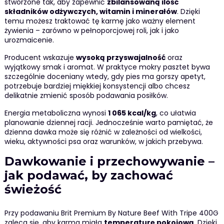
stworzone tak, aby zapewnić
zbilansowaną ilość
składników odżywczych, witamin i minerałów
. Dzięki
temu możesz traktować tę karmę jako ważny element
żywienia – zarówno w pełnoporcjowej roli, jak i jako
urozmaicenie.
Producent wskazuje
wysoką przyswajalność
oraz
wyjątkowy smak i aromat. W praktyce mokry pasztet bywa
szczególnie doceniany wtedy, gdy pies ma gorszy apetyt,
potrzebuje bardziej miękkiej konsystencji albo chcesz
delikatnie zmienić sposób podawania posiłków.
Energia metaboliczna wynosi
1 065 kcal/kg
, co ułatwia
planowanie dziennej racji. Jednocześnie warto pamiętać, że
dzienna dawka może się różnić w zależności od wielkości,
wieku, aktywności psa oraz warunków, w jakich przebywa.
Dawkowanie i przechowywanie –
jak podawać, by zachować
świeżość
Przy podawaniu Brit Premium By Nature Beef With Tripe 400G
zaleca się, aby karma miała
temperaturę pokojową
. Dzięki