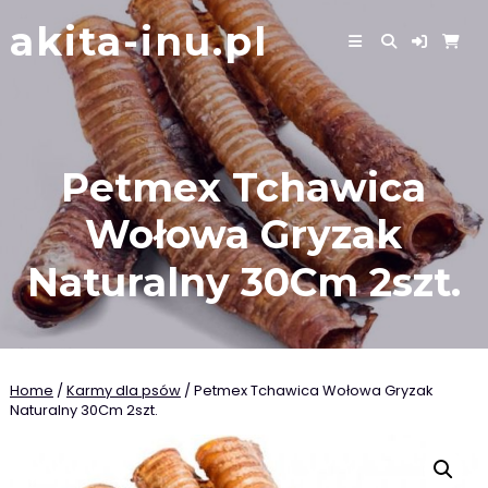
Skip
akita-inu.pl
to
content
Petmex Tchawica
Wołowa Gryzak
Naturalny 30Cm 2szt.
Home
/
Karmy dla psów
/ Petmex Tchawica Wołowa Gryzak
Naturalny 30Cm 2szt.