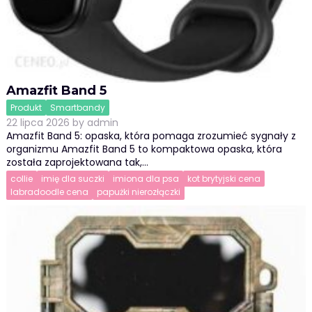
Amazfit Band 5
Produkt
Smartbandy
22 lipca 2026
by
admin
Amazfit Band 5: opaska, która pomaga zrozumieć sygnały z
organizmu Amazfit Band 5 to kompaktowa opaska, która
została zaprojektowana tak,…
collie
imię dla suczki
imiona dla psa
kot brytyjski cena
labradoodle cena
papużki nierozłączki