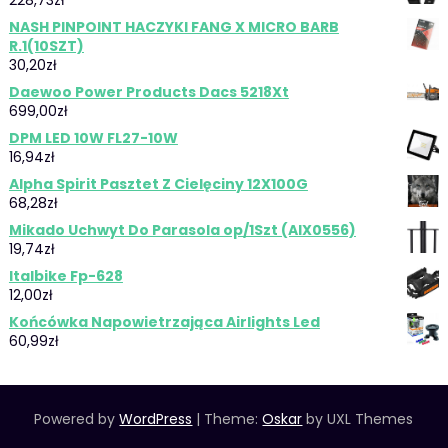
NASH PINPOINT HACZYKI FANG X MICRO BARB
R.1(10SZT)
30,20
zł
Daewoo Power Products Dacs 5218Xt
699,00
zł
DPM LED 10W FL27-10W
16,94
zł
Alpha Spirit Pasztet Z Cielęciny 12X100G
68,28
zł
Mikado Uchwyt Do Parasola op/1Szt (AIX0556)
19,74
zł
Italbike Fp-628
12,00
zł
Końcówka Napowietrzająca Airlights Led
60,99
zł
Powered by
WordPress
|
Theme:
Oskar
by UXL Themes