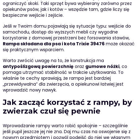
ograniczyć skoki. Taki sprzęt bywa wybierany zarówno przez
opiekunów psów, jak i kotów – wszędzie tam, gdzie liczy się
bezpieczne wejście i zejście.
Jeśli w Twoim domu pojawiają się sytuacje typu: wejście do
samochodu, dostęp do wyższych mebli czy wygodne
korzystanie z domowej przestrzeni bez forsowania stawów,
Rampa składana dla psa i kota Trixie 39476
może okazać
się praktycznym wsparciem.
Warto zwrócić uwagę na to, że konstrukcja ma
antypoślizgową powierzchnię
oraz
gumowe nóżki
, co
pomaga utrzymać stabilność w trakcie użytkowania. To
właśnie te cechy sprawiają, że rampa jest bardziej
„przewidywalna” dla zwierzęcia, a opiekunowi łatwiej jest
wprowadzić nowy nawyk.
Jak zacząć korzystać z rampy, by
zwierzak czuł się pewnie
Wprowadzanie rampy warto robić spokojnie – szczególnie
jeśli pupil jeszcze jej nie zna. Daj mu czas na oswojenie się z
nowym przedmiotem i pozwól podejść do niej we własnym