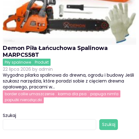
Demon Piła Łańcuchowa Spalinowa
MARPCS58T
Piły spalinowe
Produkt
22 lipca 2026
by
admin
Wygodna pilarka spalinowa do drewna, ogrodu i budowy Jeśli
szukasz narzędzia, które poradzi sobie z cięciem drewna
opałowego, pracami w…
border collie umaszczenie
karma dla psa
papuga nimfa
papużki nierozłączki
Szukaj
Szukaj