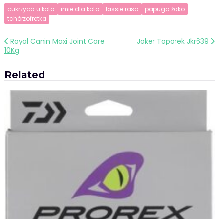
cukrzyca u kota
imie dla kota
lassie rasa
papuga żako
tchórzofretka
Nawigacja
Royal Canin Maxi Joint Care
Joker Toporek Jkr639
10Kg
wpisu
Related