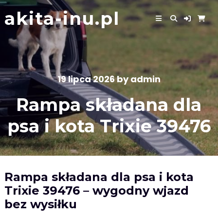
Skip
akita-inu.pl
to
content
19 lipca 2026
by
admin
Rampa składana dla
psa i kota Trixie 39476
Rampa składana dla psa i kota
Trixie 39476 – wygodny wjazd
bez wysiłku