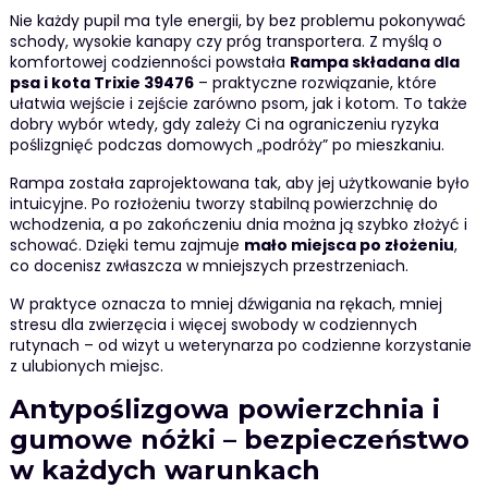
Nie każdy pupil ma tyle energii, by bez problemu pokonywać
schody, wysokie kanapy czy próg transportera. Z myślą o
komfortowej codzienności powstała
Rampa składana dla
psa i kota Trixie 39476
– praktyczne rozwiązanie, które
ułatwia wejście i zejście zarówno psom, jak i kotom. To także
dobry wybór wtedy, gdy zależy Ci na ograniczeniu ryzyka
poślizgnięć podczas domowych „podróży” po mieszkaniu.
Rampa została zaprojektowana tak, aby jej użytkowanie było
intuicyjne. Po rozłożeniu tworzy stabilną powierzchnię do
wchodzenia, a po zakończeniu dnia można ją szybko złożyć i
schować. Dzięki temu zajmuje
mało miejsca po złożeniu
,
co docenisz zwłaszcza w mniejszych przestrzeniach.
W praktyce oznacza to mniej dźwigania na rękach, mniej
stresu dla zwierzęcia i więcej swobody w codziennych
rutynach – od wizyt u weterynarza po codzienne korzystanie
z ulubionych miejsc.
Antypoślizgowa powierzchnia i
gumowe nóżki – bezpieczeństwo
w każdych warunkach