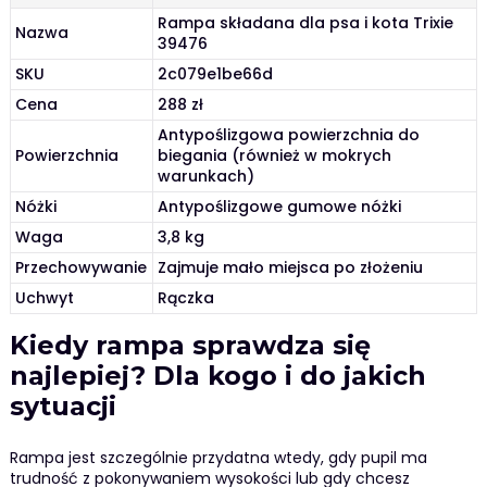
Rampa składana dla psa i kota Trixie
Nazwa
39476
SKU
2c079e1be66d
Cena
288 zł
Antypoślizgowa powierzchnia do
Powierzchnia
biegania (również w mokrych
warunkach)
Nóżki
Antypoślizgowe gumowe nóżki
Waga
3,8 kg
Przechowywanie
Zajmuje mało miejsca po złożeniu
Uchwyt
Rączka
Kiedy rampa sprawdza się
najlepiej? Dla kogo i do jakich
sytuacji
Rampa jest szczególnie przydatna wtedy, gdy pupil ma
trudność z pokonywaniem wysokości lub gdy chcesz