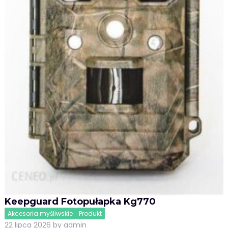
Keepguard Fotopułapka Kg770
Akcesoria myśliwskie
Produkt
22 lipca 2026
by
admin