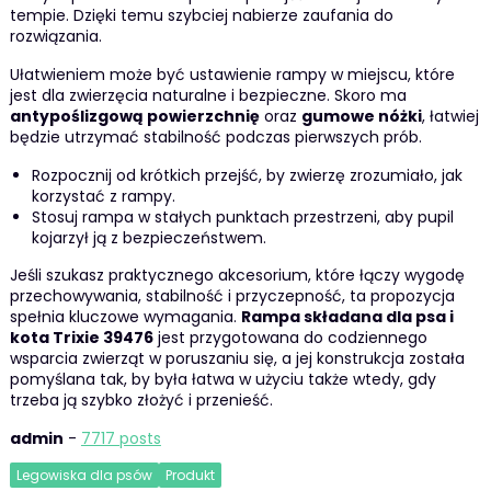
tempie. Dzięki temu szybciej nabierze zaufania do
rozwiązania.
Ułatwieniem może być ustawienie rampy w miejscu, które
jest dla zwierzęcia naturalne i bezpieczne. Skoro ma
antypoślizgową powierzchnię
oraz
gumowe nóżki
, łatwiej
będzie utrzymać stabilność podczas pierwszych prób.
Rozpocznij od krótkich przejść, by zwierzę zrozumiało, jak
korzystać z rampy.
Stosuj rampa w stałych punktach przestrzeni, aby pupil
kojarzył ją z bezpieczeństwem.
Jeśli szukasz praktycznego akcesorium, które łączy wygodę
przechowywania, stabilność i przyczepność, ta propozycja
spełnia kluczowe wymagania.
Rampa składana dla psa i
kota Trixie 39476
jest przygotowana do codziennego
wsparcia zwierząt w poruszaniu się, a jej konstrukcja została
pomyślana tak, by była łatwa w użyciu także wtedy, gdy
trzeba ją szybko złożyć i przenieść.
admin
-
7717 posts
Legowiska dla psów
Produkt