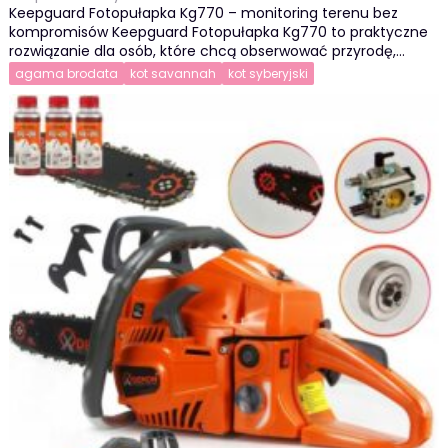
Keepguard Fotopułapka Kg770 – monitoring terenu bez
kompromisów Keepguard Fotopułapka Kg770 to praktyczne
rozwiązanie dla osób, które chcą obserwować przyrodę,…
agama brodata
kot savannah
kot syberyjski