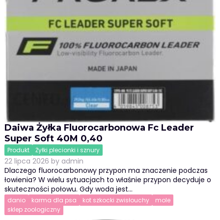
Daiwa Żyłka Fluorocarbonowa Fc Leader
Super Soft 40M 0,40
Produkt
Żyłki plecionki i sznury
22 lipca 2026
by
admin
Dlaczego fluorocarbonowy przypon ma znaczenie podczas
łowienia? W wielu sytuacjach to właśnie przypon decyduje o
skuteczności połowu. Gdy woda jest…
danio
karma dla psa
kot szkocki zwisłouchy
mole
sklep zoologiczny