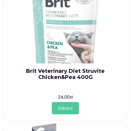
Brit Veterinary Diet Struvite
Chicken&Pea 400G
24,00
zł
Zobacz