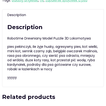
Tags:
buldog angielski
,
fiv
,
zapalenie spojówek u psa
Description
Description
Robotime Drewniany Model Puzzle 3D Lokomotywa
pies pekinczyk, ile żyje husky, agresywny pies, kot wielki,
mini kot, sennik czarny ząb, belgijski owczarek malinois,
rasa psa obronnego, czy sierść psa odrasta, mniejszy
od wróbla, duze koty rasy, kot przestał pić wodę, ryba
kardynałek, podroby dla psa gotowane czy surowe,
robaki w łazienkach w nocy
yyyyy
Related products