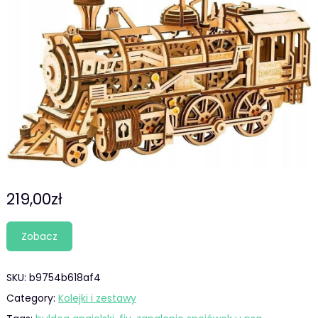
219,00
zł
Zobacz
SKU:
b9754b618af4
Category:
Kolejki i zestawy