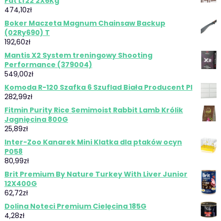
Fat Lf22 2X6Kg
474,10
zł
Boker Maczeta Magnum Chainsaw Backup
(02Ry690) T
192,60
zł
Mantis X2 System treningowy Shooting
Performance (379004)
549,00
zł
Komoda R-120 Szafka 6 Szuflad Biała Producent Pl
282,99
zł
Fitmin Purity Rice Semimoist Rabbit Lamb Królik
Jagnięcina 800G
25,89
zł
Inter-Zoo Kanarek Mini Klatka dla ptaków ocyn
P058
80,99
zł
Brit Premium By Nature Turkey With Liver Junior
12X400G
62,72
zł
Dolina Noteci Premium Cielęcina 185G
4,28
zł