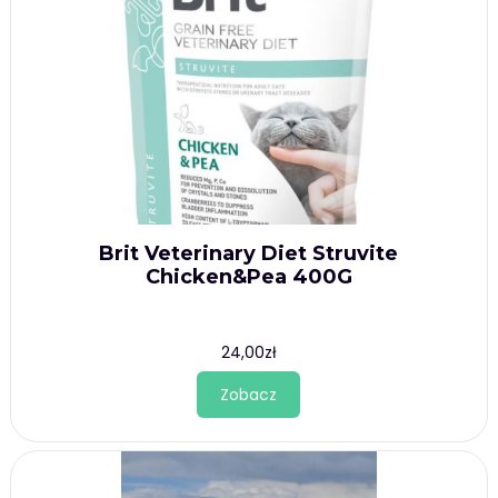
Brit Veterinary Diet Struvite
Chicken&Pea 400G
24,00
zł
Zobacz