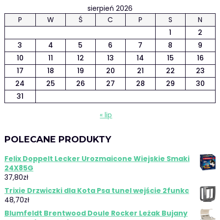
sierpień 2026
P
W
Ś
C
P
S
N
1
2
3
4
5
6
7
8
9
10
11
12
13
14
15
16
17
18
19
20
21
22
23
24
25
26
27
28
29
30
31
« lip
POLECANE PRODUKTY
Felix Doppelt Lecker Urozmaicone Wiejskie Smaki
24X85G
37,80
zł
Trixie Drzwiczki dla Kota Psa tunel wejście 2funkc
48,70
zł
Blumfeldt Brentwood Doule Rocker Leżak Bujany