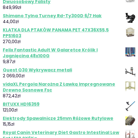
Dwuosobowy Falisty
849,99
zł
Shimano Tylna Turney Rd-Ty300D 6/7 Hak
44,00
zł
KLATKA DLA PTAKÓW PANAMA PET 47X36X55,5
PP51603
270,00
zł
Felix Fantastic Adult W Galaretce Królik I
Jagnięcina 48x100G
9,87
zł
Quest Q30 Wykrywacz metali
2 069,00
zł
vidaXL Pergola Narożna Z Ławką Impregnowane
Drewno Sosnowe Fsc
872,42
zł
BITUXX HD16359
121,00
zł
Elektrody Spawalnicze 25mm Różowe Rutylowe
15,15
zł
Royal Canin Veterinary Diet Gastro Intestinal Low