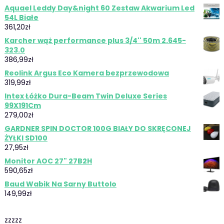
Aquael Leddy Day&night 60 Zestaw Akwarium Led
54L Białe
361,20
zł
Karcher wąż performance plus 3/4'' 50m 2.645-
323.0
386,99
zł
Reolink Argus Eco Kamera bezprzewodowa
319,99
zł
Intex Łóżko Dura-Beam Twin Deluxe Series
99X191Cm
279,00
zł
GARDNER SPIN DOCTOR 100G BIAŁY DO SKRĘCONEJ
ŻYŁKI SD100
27,95
zł
Monitor AOC 27" 27B2H
590,65
zł
Baud Wabik Na Sarny Buttolo
149,99
zł
zzzzz