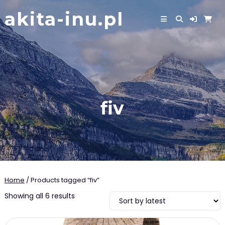
Skip
akita-inu.pl
to
content
fiv
Home
/ Products tagged “fiv”
Showing all 6 results