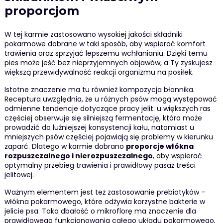
proporcjom
W tej karmie zastosowano wysokiej jakości składniki
pokarmowe dobrane w taki sposób, aby wspierać komfort
trawienia oraz sprzyjać lepszemu wchłanianiu. Dzięki temu
pies może jeść bez nieprzyjemnych objawów, a Ty zyskujesz
większą przewidywalność reakcji organizmu na posiłek.
Istotne znaczenie ma tu również kompozycja błonnika.
Receptura uwzględnia, że u różnych psów mogą występować
odmienne tendencje dotyczące pracy jelit: u większych ras
częściej obserwuje się silniejszą fermentację, która może
prowadzić do luźniejszej konsystencji kału, natomiast u
mniejszych psów częściej pojawiają się problemy w kierunku
zaparć. Dlatego w karmie dobrano
proporcje włókna
rozpuszczalnego i nierozpuszczalnego
, aby wspierać
optymalny przebieg trawienia i prawidłowy pasaż treści
jelitowej.
Ważnym elementem jest też zastosowanie prebiotyków –
włókna pokarmowego, które odżywia korzystne bakterie w
jelicie psa. Taka dbałość o mikroflorę ma znaczenie dla
prawidłowego funkcjonowania całego układu pokarmowego,