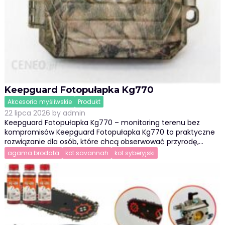
Keepguard Fotopułapka Kg770
Akcesoria myśliwskie
Produkt
22 lipca 2026
by
admin
Keepguard Fotopułapka Kg770 – monitoring terenu bez
kompromisów Keepguard Fotopułapka Kg770 to praktyczne
rozwiązanie dla osób, które chcą obserwować przyrodę,…
agama brodata
kot savannah
kot syberyjski