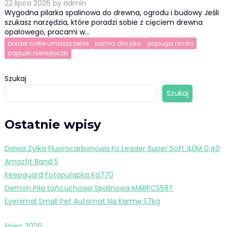
22 lipca 2026
by
admin
Wygodna pilarka spalinowa do drewna, ogrodu i budowy Jeśli
szukasz narzędzia, które poradzi sobie z cięciem drewna
opałowego, pracami w…
border collie umaszczenie
karma dla psa
papuga nimfa
papużki nierozłączki
Szukaj
Szukaj
Ostatnie wpisy
Daiwa Żyłka Fluorocarbonowa Fc Leader Super Soft 40M 0,40
Amazfit Band 5
Keepguard Fotopułapka Kg770
Demon Piła Łańcuchowa Spalinowa MARPCS58T
Eyenimal Small Pet Automat Na Karmę 1,7kg
lipiec 2026