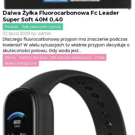
Daiwa Żyłka Fluorocarbonowa Fc Leader
Super Soft 40M 0,40
Produkt
Żyłki plecionki i sznury
22 lipca 2026
by
admin
Dlaczego fluorocarbonowy przypon ma znaczenie podczas
łowienia? W wielu sytuacjach to właśnie przypon decyduje o
skuteczności połowu. Gdy woda jest…
danio
karma dla psa
kot szkocki zwisłouchy
mole
sklep zoologiczny