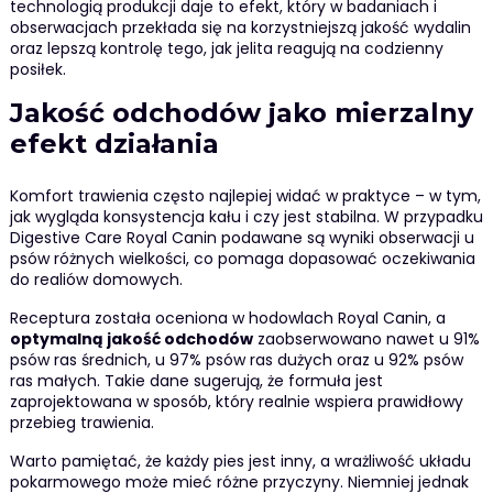
technologią produkcji daje to efekt, który w badaniach i
obserwacjach przekłada się na korzystniejszą jakość wydalin
oraz lepszą kontrolę tego, jak jelita reagują na codzienny
posiłek.
Jakość odchodów jako mierzalny
efekt działania
Komfort trawienia często najlepiej widać w praktyce – w tym,
jak wygląda konsystencja kału i czy jest stabilna. W przypadku
Digestive Care Royal Canin podawane są wyniki obserwacji u
psów różnych wielkości, co pomaga dopasować oczekiwania
do realiów domowych.
Receptura została oceniona w hodowlach Royal Canin, a
optymalną jakość odchodów
zaobserwowano nawet u 91%
psów ras średnich, u 97% psów ras dużych oraz u 92% psów
ras małych. Takie dane sugerują, że formuła jest
zaprojektowana w sposób, który realnie wspiera prawidłowy
przebieg trawienia.
Warto pamiętać, że każdy pies jest inny, a wrażliwość układu
pokarmowego może mieć różne przyczyny. Niemniej jednak