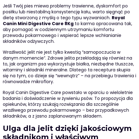
Jeśli Twój pies miewa problemy trawienne, dyskomfort po
posiłku lub niestabilną konsystencję kału, warto sięgnąć po
dietę stworzoną z myślą o tego typu wyzwaniach.
Royal
Canin Mini Digestive Care 8Kg
to karma opracowana tak,
aby pomagać w codziennym utrzymaniu komfortu
przewodu pokarmowego i wspierać lepsze wchłanianie
składników odżywczych.
Wrażliwość jelit nie jest tylko kwestią “samopoczucia w
danym momencie”. Zdrowe jelita przekładają się również na
to, jak organizm psa wykorzystuje białka, niezbędne tłuszcze,
witaminy i składniki mineralne. Dlatego ta receptura skupia
się na tym, co dzieje się “wewnątrz” – na przebiegu trawienia i
równowadze mikroflory.
Royal Canin Digestive Care powstało w oparciu o wieloletnie
badania i doświadczenie w żywieniu psów. To propozycja dla
opiekunów, którzy szukają rozwiązania dla szczególnie
wrażliwego przewodu pokarmowego – bez przypadkowych
składników, a z jasno zaplanowanym składem.
Ulga dla jelit dzięki jakościowym
składnikom i właściwym