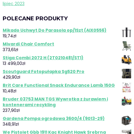
lipiec 2023
POLECANE PRODUKTY
Mikado Uchwyt Do Parasola op/1Szt (AIX0556)
19,74
zł
Mivardi Chair Comfort
373,61
zł
Stiga Combi 2072 H (2T0210481/ST1)
13 499,00
zł
Scoutguard Fotopułapka Sg520 Pro
429,90
zł
Brit Care Functional Snack Endurance Lamb 150G
10,48
zł
Bruder 03753 MAN TGS Wywrotka z żurawiem i
kontenerami recykling
237,90
zł
Gardena Pompa ogrodowa 3600/4 (9013-29)
348,91
zł
We Pistolet Gbb 1911 Kac Knight Hawk Srebrna