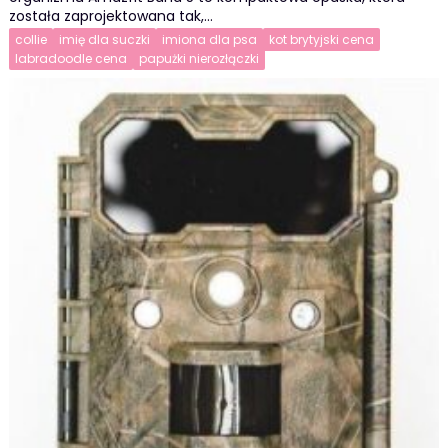
została zaprojektowana tak,…
collie
imię dla suczki
imiona dla psa
kot brytyjski cena
labradoodle cena
papużki nierozłączki