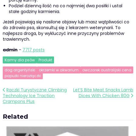
Podziel dzienną ilość na co najmniej dwa posiłki i ustal
stałe godziny karmienia.
Jeżeli pojawiają się nasilone objawy lub masz wątpliwości co
do zdrowia psa, skonsultuj się z lekarzem weterynarii. To
najlepsza droga, by wykluczyć inne przyczyny problemów
trawiennych.
admin
-
7717 posts
Karmy dla psów
Produkt
dog argentyński
okrzemki w akwarium
owczarek australijski cena
papużki nierozłączki
Nawigacja
Raczki Turystyczne Climbing
Let’S Bite Meat Snacks Lamb
Technology Ice Traction
Dices With Chicken 80G
wpisu
Crampons Plus
Related