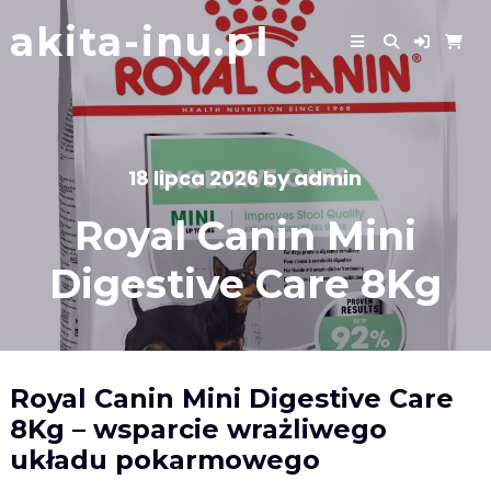
Skip
akita-inu.pl
to
content
18 lipca 2026
by
admin
Royal Canin Mini
Digestive Care 8Kg
Royal Canin Mini Digestive Care
8Kg – wsparcie wrażliwego
układu pokarmowego