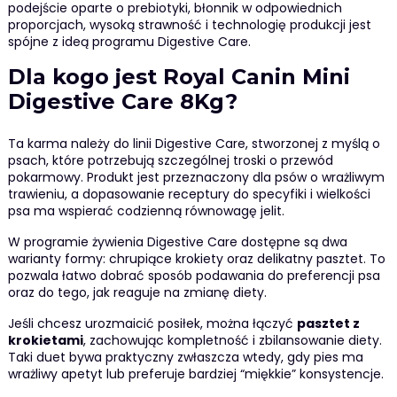
podejście oparte o prebiotyki, błonnik w odpowiednich
proporcjach, wysoką strawność i technologię produkcji jest
spójne z ideą programu Digestive Care.
Dla kogo jest Royal Canin Mini
Digestive Care 8Kg?
Ta karma należy do linii Digestive Care, stworzonej z myślą o
psach, które potrzebują szczególnej troski o przewód
pokarmowy. Produkt jest przeznaczony dla psów o wrażliwym
trawieniu, a dopasowanie receptury do specyfiki i wielkości
psa ma wspierać codzienną równowagę jelit.
W programie żywienia Digestive Care dostępne są dwa
warianty formy: chrupiące krokiety oraz delikatny pasztet. To
pozwala łatwo dobrać sposób podawania do preferencji psa
oraz do tego, jak reaguje na zmianę diety.
Jeśli chcesz urozmaicić posiłek, można łączyć
pasztet z
krokietami
, zachowując kompletność i zbilansowanie diety.
Taki duet bywa praktyczny zwłaszcza wtedy, gdy pies ma
wrażliwy apetyt lub preferuje bardziej “miękkie” konsystencje.