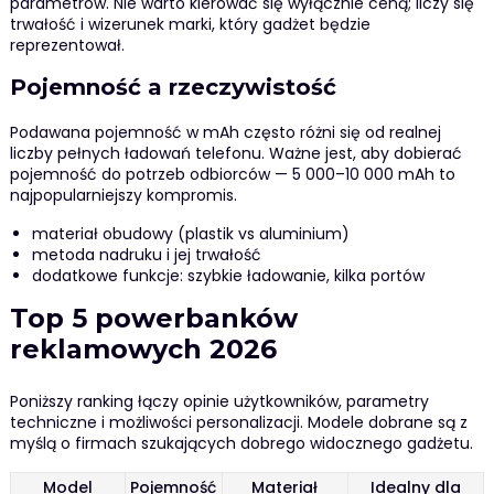
parametrów. Nie warto kierować się wyłącznie ceną; liczy się
trwałość i wizerunek marki, który gadżet będzie
reprezentował.
Pojemność a rzeczywistość
Podawana pojemność w mAh często różni się od realnej
liczby pełnych ładowań telefonu. Ważne jest, aby dobierać
pojemność do potrzeb odbiorców — 5 000–10 000 mAh to
najpopularniejszy kompromis.
materiał obudowy (plastik vs aluminium)
metoda nadruku i jej trwałość
dodatkowe funkcje: szybkie ładowanie, kilka portów
Top 5 powerbanków
reklamowych 2026
Poniższy ranking łączy opinie użytkowników, parametry
techniczne i możliwości personalizacji. Modele dobrane są z
myślą o firmach szukających dobrego widocznego gadżetu.
Model
Pojemność
Materiał
Idealny dla