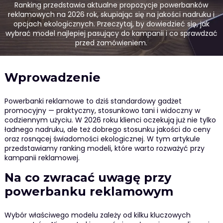
Ranking przedstawia aktualne propozycje powerbanków
reklamowych na 2026 rok, skupiając się na jakości nadruku i
opcjach ekologicznych. Przeczytaj, by dowiedzieć się, jak
wybrać model najlepiej pasujący do kampanii i co sprawdzać
przed zamówieniem.
Wprowadzenie
Powerbanki reklamowe to dziś standardowy gadżet
promocyjny — praktyczny, stosunkowo tani i widoczny w
codziennym użyciu. W 2026 roku klienci oczekują już nie tylko
ładnego nadruku, ale też dobrego stosunku jakości do ceny
oraz rosnącej świadomości ekologicznej. W tym artykule
przedstawiamy ranking modeli, które warto rozważyć przy
kampanii reklamowej.
Na co zwracać uwagę przy
powerbanku reklamowym
Wybór właściwego modelu zależy od kilku kluczowych