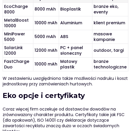
EcoCharge
branże eko,
8000 mAh
Bioplastik
8000
eventy
MetalBoost
10000 mAh
Aluminium
klient premium
10000
MiniPower
masowe
5000 mAh
ABS
5000
kampanie
SolarLink
PC + panel
12000 mAh
outdoor, targi
12000
słoneczny
FastCharge
Matowy
branże
10000 mAh
Duo
plastik
technologiczne
W zestawieniu uwzględniono także możliwości nadruku i koszt
jednostkowy przy zamówieniach hurtowych.
Eko opcje i certyfikaty
Coraz więcej firm oczekuje od dostawców dowodów na
zrównoważony charakter produktu. Certyfikaty takie jak FSC
(dla opakowań), ISO 14001 czy deklaracje dotyczące
zawartości recyklatu znaczą dużo w oczach świadomych