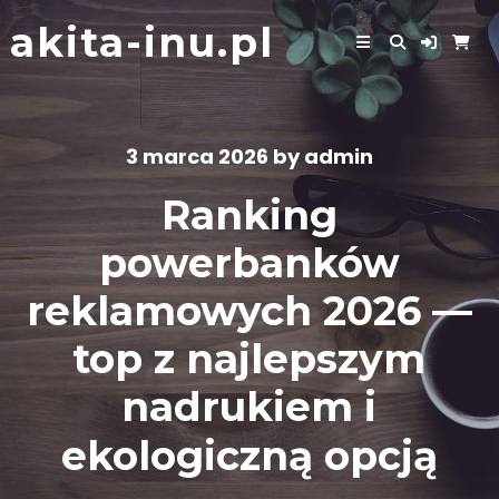
Skip
akita-inu.pl
to
content
3 marca 2026
by
admin
Ranking
powerbanków
reklamowych 2026 —
top z najlepszym
nadrukiem i
ekologiczną opcją