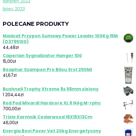
sierpień 2023
lipiec 2023
POLECANE PRODUKTY
Madcat Przypon Sumowy Power Leader 100Kg 15M
(D3795100)
44,48
zł
Caperlan Sygnalizator Hanger 100
15,00
zł
Beaphar Szampon Pro Bilou Srst 250Ml
41,67
zł
Bushnell Trophy Xtreme 8x 56mm zielony
1 204,44
zł
Rod Pod Mivardi Hardcore XL 6 Nóg M-rphc
700,00
zł
Trixie Karmnik Cedarwood 16X15X13Cm
46,00
zł
Energia Bovi Pover Vet 20kg Energetyczny