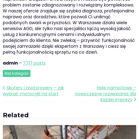
problem zostanie zdiagnozowany i rozwiązany kompleksowo.
W naszej ofercie znajduje się szybka diagnoza, profesjonalna
naprawa oraz doradztwo, które pozwoli Ci uniknąć
podobnych awarii w przyszłości. W Warszawie działa wiele
serwisów AGD, ale tylko nasi specjaliści łączą wysoką jakość
usług z konkurencyjnymi cenami i indywidualnym
podejściem do klienta. Nie zwlekaj – przywróć funkcjonalność
swojej zamrażarki dzięki ekspertom z Warszawy i ciesz się
pełną funkcjonalnością sprzętu na co dzień.
admin
-
7717 posts
Bez kategorii
Nawigacja
Skutery i motorowery – jak
Hale namiotowe –
wybrać motocykl na start
nowoczesne rozwiązania dla
wpisu
każdej imprezy
Related