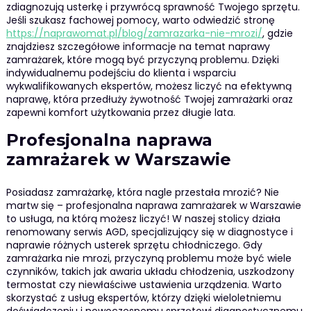
zdiagnozują usterkę i przywrócą sprawność Twojego sprzętu.
Jeśli szukasz fachowej pomocy, warto odwiedzić stronę
https://naprawomat.pl/blog/zamrazarka-nie-mrozi/
, gdzie
znajdziesz szczegółowe informacje na temat naprawy
zamrażarek, które mogą być przyczyną problemu. Dzięki
indywidualnemu podejściu do klienta i wsparciu
wykwalifikowanych ekspertów, możesz liczyć na efektywną
naprawę, która przedłuży żywotność Twojej zamrażarki oraz
zapewni komfort użytkowania przez długie lata.
Profesjonalna naprawa
zamrażarek w Warszawie
Posiadasz zamrażarkę, która nagle przestała mrozić? Nie
martw się – profesjonalna naprawa zamrażarek w Warszawie
to usługa, na którą możesz liczyć! W naszej stolicy działa
renomowany serwis AGD, specjalizujący się w diagnostyce i
naprawie różnych usterek sprzętu chłodniczego. Gdy
zamrażarka nie mrozi, przyczyną problemu może być wiele
czynników, takich jak awaria układu chłodzenia, uszkodzony
termostat czy niewłaściwe ustawienia urządzenia. Warto
skorzystać z usług ekspertów, którzy dzięki wieloletniemu
doświadczeniu i nowoczesnemu sprzętowi diagnostycznemu