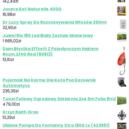
142,49
zł
Josera Kot Naturelle 400G
16,98
zł
Dr Lucy Spray Do Rozczesywania Włosów 250ml
32,90
zł
Juwel Rio 180 Led Biały Zestaw Akwariowy
1 665,02
zł
Dam Błystka Effzett Z Pojedynczym Hakiem
Rozm.2/4G Red (60613)
13,10
zł
Pojemnik Na Karmę Dla Kota Psa Dozownik
Automatycz
236,39
zł
Tunel Foliowy Ogrodowy Szklarnia 2x4,5m Folia 9m2
479,00
zł
Krzyż Raith Gras
51,29
zł
Ubbink Pompa Do Fontanny Xtra 1600 Lv (423551)