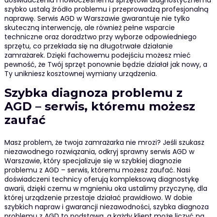
szybko ustalą źródło problemu i przeprowadzą profesjonalną
naprawę. Serwis AGD w Warszawie gwarantuje nie tylko
skuteczną interwencję, ale również pełne wsparcie
techniczne oraz doradztwo przy wyborze odpowiedniego
sprzętu, co przekłada się na długotrwałe działanie
zamrażarek. Dzięki fachowemu podejściu możesz mieć
pewność, że Twój sprzęt ponownie będzie działał jak nowy, a
Ty unikniesz kosztownej wymiany urządzenia.
Szybka diagnoza problemu z
AGD – serwis, któremu możesz
zaufać
Masz problem, że twoja zamrażarka nie mrozi? Jeśli szukasz
niezawodnego rozwiązania, odkryj sprawny serwis AGD w
Warszawie, który specjalizuje się w szybkiej diagnozie
problemu z AGD – serwis, któremu możesz zaufać. Nasi
doświadczeni technicy oferują kompleksową diagnostykę
awarii, dzięki czemu w mgnieniu oka ustalimy przyczynę, dla
której urządzenie przestaje działać prawidłowo. W dobie
szybkich napraw i gwarancji niezawodności, szybka diagnoza
problemu z AGD to podstawa, a każdy klient może liczyć na