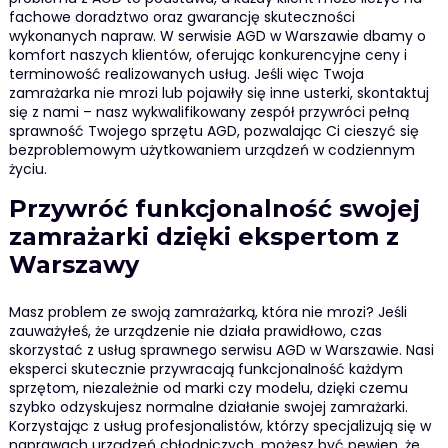
fachowe doradztwo oraz gwarancję skuteczności
wykonanych napraw. W serwisie AGD w Warszawie dbamy o
komfort naszych klientów, oferując konkurencyjne ceny i
terminowość realizowanych usług. Jeśli więc Twoja
zamrażarka nie mrozi lub pojawiły się inne usterki, skontaktuj
się z nami – nasz wykwalifikowany zespół przywróci pełną
sprawność Twojego sprzętu AGD, pozwalając Ci cieszyć się
bezproblemowym użytkowaniem urządzeń w codziennym
życiu.
Przywróć funkcjonalność swojej
zamrażarki dzięki ekspertom z
Warszawy
Masz problem ze swoją zamrażarką, która nie mrozi? Jeśli
zauważyłeś, że urządzenie nie działa prawidłowo, czas
skorzystać z usług sprawnego serwisu AGD w Warszawie. Nasi
eksperci skutecznie przywracają funkcjonalność każdym
sprzętom, niezależnie od marki czy modelu, dzięki czemu
szybko odzyskujesz normalne działanie swojej zamrażarki.
Korzystając z usług profesjonalistów, którzy specjalizują się w
naprawach urządzeń chłodniczych, możesz być pewien, że