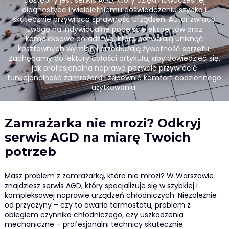
dostępny jest serwis AGD, który dzięki nowoczesnej
diagnostyce i wieloletniemu doświadczeniu szybko i
skutecznie przywraca sprawność urządzeń. Autor zwraca
uwagę na indywidualne podejście ekspertów oraz
kompleksowe doradztwo, które pozwalają uniknąć
kosztownych wymian i przedłużają żywotność sprzętu.
Zachęcamy do lektury całości artykułu, aby dowiedzieć się,
jak profesjonalna naprawa pozwala przywrócić
funkcjonalność zamrażarki i zapewnić komfort codziennego
użytkowania.
Zamrażarka nie mrozi? Odkryj
serwis AGD na miarę Twoich
potrzeb
Masz problem z zamrażarką, która nie mrozi? W Warszawie
znajdziesz serwis AGD, który specjalizuje się w szybkiej i
kompleksowej naprawie urządzeń chłodniczych. Niezależnie
od przyczyny – czy to awaria termostatu, problem z
obiegiem czynnika chłodniczego, czy uszkodzenia
mechaniczne – profesjonalni technicy skutecznie